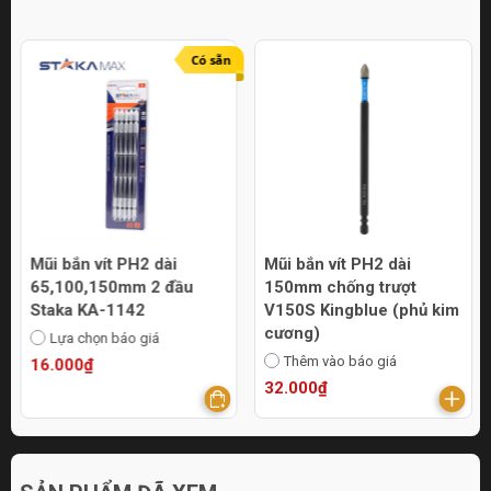
Có sẵn
Mũi bắn vít PH2 dài
Mũi bắn vít PH2 dài
65,100,150mm 2 đầu
150mm chống trượt
Staka KA-1142
V150S Kingblue (phủ kim
cương)
Lựa chọn báo giá
Thêm vào báo giá
16.000₫
32.000₫