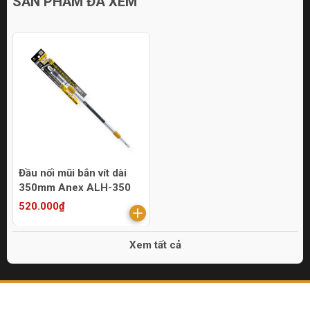
SẢN PHẨM ĐÃ XEM
Đầu nối mũi bắn vít dài
350mm Anex ALH-350
520.000₫
Xem tất cả