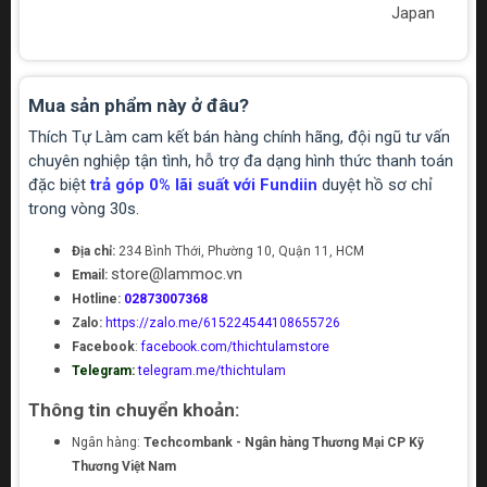
Japan
Mua sản phẩm này ở đâu?
Thích Tự Làm cam kết bán hàng chính hãng, đội ngũ tư vấn
chuyên nghiệp tận tình, hỗ trợ đa dạng hình thức thanh toán
đặc biệt
trả góp 0% lãi suất với Fundiin
duyệt hồ sơ chỉ
trong vòng 30s.
Địa chỉ:
234 Bình Thới, Phường 10, Quận 11, HCM
store@lammoc.vn
Email:
Hotline:
02873007368
Zalo:
https://zalo.me/615224544108655726
Facebook
:
facebook.com/thichtulamstore
Telegram:
telegram.me/thichtulam
Thông tin chuyển khoản:
Ngân hàng:
Techcombank - Ngân hàng Thương Mại CP Kỹ
Thương Việt Nam