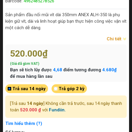
Barcode:
4962485278526
Sản phẩm đầu nối mũi vít dài 350mm ANEX ALH-350 là phụ
kiện giữ vít, dài và linh hoạt giúp bạn thực hiện công việc vặn vít
một cách dễ dàng.
Chi tiết
520.000₫
(Giá đã gồm VAT)
Bạn sẽ tích lũy được
4,68
điểm tương đương
4.680₫
để mua hàng lần sau
Trả sau 14 ngày
Trả góp 2 kỳ
[Trả sau
14 ngày
] Không cần trả trước, sau 14 ngày thanh
toán
520.000 ₫
với
Fundiin.
Tìm hiểu thêm (?)