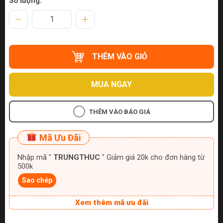
Số lượng:
THÊM VÀO GIỎ
MUA NGAY
THÊM VÀO BÁO GIÁ
Mã Ưu Đãi
Nhập mã "
TRUNGTHUC
" Giảm giá 20k cho đơn hàng từ
500k
Sao chép
Xem thêm mã ưu đãi