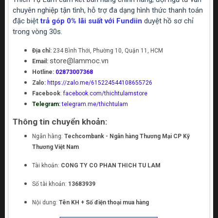
chuyên nghiệp tận tình, hỗ trợ đa dạng hình thức thanh toán
đặc biệt
trả góp 0% lãi suất với Fundiin
duyệt hồ sơ chỉ
trong vòng 30s.
Địa chỉ:
234 Bình Thới, Phường 10, Quận 11, HCM
store@lammoc.vn
Email:
Hotline:
02873007368
Zalo:
https://zalo.me/615224544108655726
Facebook
:
facebook.com/thichtulamstore
Telegram:
telegram.me/thichtulam
Thông tin chuyển khoản:
Ngân hàng:
Techcombank - Ngân hàng Thương Mại CP Kỹ
Thương Việt Nam
Tài khoản:
CONG TY CO PHAN THICH TU LAM
Số tài khoản:
13683939
Nội dung:
Tên KH + Số điện thoại mua hàng