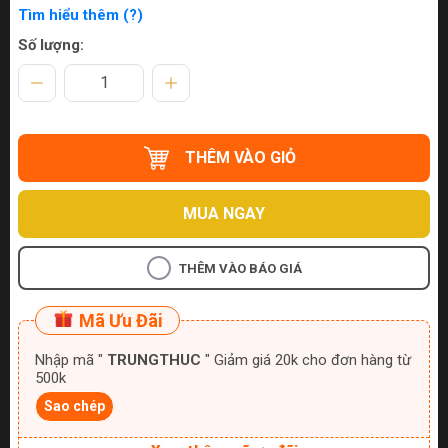
Tìm hiểu thêm (?)
Số lượng:
THÊM VÀO GIỎ
MUA NGAY
THÊM VÀO BÁO GIÁ
Mã Ưu Đãi
Nhập mã "
TRUNGTHUC
" Giảm giá 20k cho đơn hàng từ
500k
Sao chép