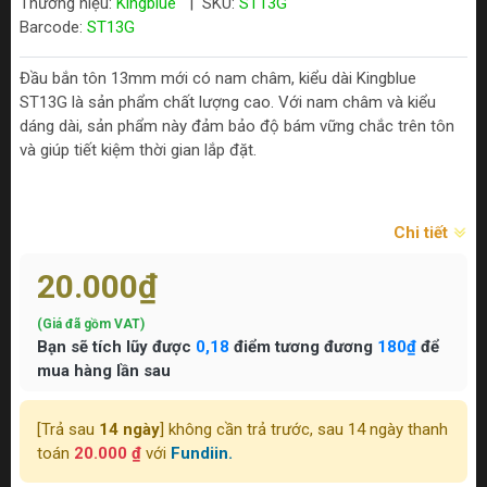
Thương hiệu:
Kingblue
|
SKU:
ST13G
Barcode:
ST13G
Đầu bắn tôn 13mm mới có nam châm, kiểu dài Kingblue
ST13G là sản phẩm chất lượng cao. Với nam châm và kiểu
dáng dài, sản phẩm này đảm bảo độ bám vững chắc trên tôn
và giúp tiết kiệm thời gian lắp đặt.
Chi tiết
20.000₫
(Giá đã gồm VAT)
Bạn sẽ tích lũy được
0,18
điểm tương đương
180₫
để
mua hàng lần sau
[Trả sau
14 ngày
] không cần trả trước, sau 14 ngày thanh
toán
20.000 ₫
với
Fundiin.