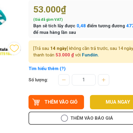
53.000₫
(Giá đã gồm VAT)
Bạn sẽ tích lũy được
0,48
điểm tương đương
47
để mua hàng lần sau
[Trả sau
14 ngày
] không cần trả trước, sau 14 ngà
thanh toán
53.000 ₫
với
Fundiin.
Tìm hiểu thêm (?)
Số lượng:
THÊM VÀO GIỎ
MUA NGAY
THÊM VÀO BÁO GIÁ