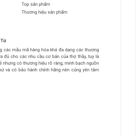
Top sản phẩm
Thương hiệu sản phẩm
 Từ
n Phong
 tran huynh
yễn
ng các mẫu mã hàng hóa khá đa dạng các thương
ch tự làm hàng chất lượng giá sinh viên, thich hợp
ừa túi tiền, số lượng hàng ít, thường phải đợi đặt
ừa đủ cho các nhu cầu cơ bản của thợ thầy, tuy là
ẻ
hầy đi làm hằng ngày.. còn cao cấp ghé>>>>>>>>
rẻ nhưng có thương hiệu rõ ràng, minh bạch nguồn
àm mộc >>>>>>>>
xứ và có bảo hành chính hãng nên củng yên tâm