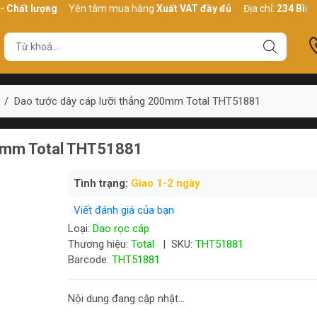
 lượng
Yên tâm mua hàng
Xuất VAT đầy đủ
Địa chỉ:
234 Bình Thới,
/
Dao tước dây cáp lưỡi thẳng 200mm Total THT51881
00mm Total THT51881
Tình trạng:
Giao 1-2 ngày
Viết đánh giá của bạn
Loại:
Dao rọc cáp
Thương hiệu:
Total
|
SKU:
THT51881
Barcode:
THT51881
Nội dung đang cập nhật...