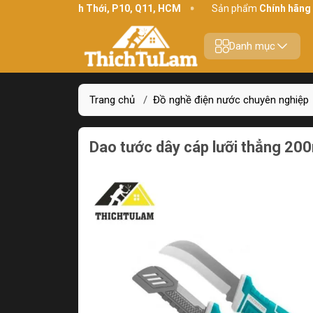
chỉ:
234 Bình Thới, P10, Q11, HCM
Sản phẩm
Chính hãng - Chất
Danh mục
Trang chủ
/
Đồ nghề điện nước chuyên nghiệp
Dao tước dây cáp lưỡi thẳng 2