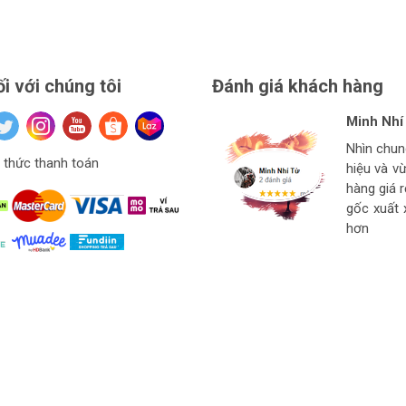
ối với chúng tôi
Đánh giá khách hàng
Minh Nhí
Đinh Xuâ
tuan anh
Hiệu Ngu
Nhìn chu
Hàng ở thí
Giá mềm v
thức thanh toán
hiệu và v
Ngon bổ r
cho thợ t
hàng
hàng giá 
strore l
gốc xuất 
hơn