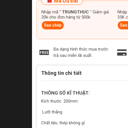
Mã Ưu Đãi
Nhập mã "
TRUNGTHUC
" Giảm giá
Nhập
20k cho đơn hàng từ 500k
35K c
Sao chép
Sao
Đa dạng hình thức mua trước
trả sau miễn lãi suất
Thông tin chi tiết
THÔNG SỐ KĨ THUẬT:
Kích thước: 200mm
Lưỡi thẳng
Chất liệu: thép không gỉ