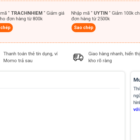
 mã "
TRACHNHIEM
" Giảm giá
Nhập mã "
UYTIN
" Giảm 100k cho
ho đơn hàng từ 800k
đơn hàng từ 2500k
 chép
Sao chép
Thanh toán thẻ tín dụng, ví
Giao hàng nhanh, hiển thị
Momo trả sau
kho rõ ràng
Mu
Thí
ngũ
hìn
với