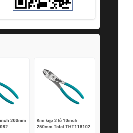
 8inch 200mm
Kìm kẹp 2 lỗ 10inch
Kìm mỏ bằng c
8082
250mm Total THT118102
8inch dài 200
THTIP2181