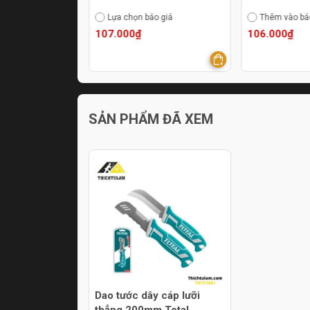
áo giá
Lựa chọn báo giá
Thêm vào bá
107.000₫
106.000₫
SẢN PHẨM ĐÃ XEM
Dao tước dây cáp lưỡi