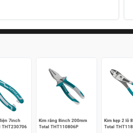
điện 7inch
Kìm răng 8inch 200mm
Kìm kẹp 2 lỗ
l THT230706
Total THT110806P
Total THT11