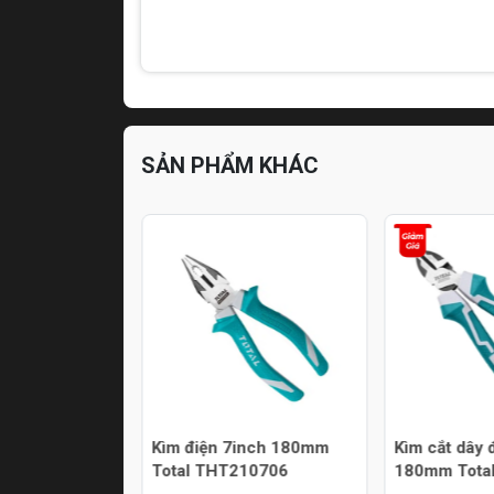
SẢN PHẨM KHÁC
g cách điện
Kìm điện 7inch 180mm
Kìm cắt dây 
180mm Total
Total THT210706
180mm Tota