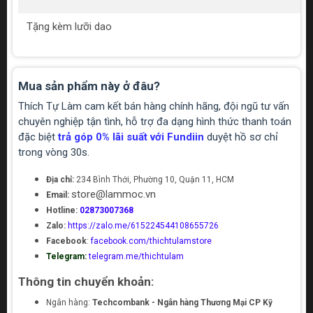
Tặng kèm lưỡi dao
Mua sản phẩm này ở đâu?
Thích Tự Làm cam kết bán hàng chính hãng, đội ngũ tư vấn
chuyên nghiệp tận tình, hỗ trợ đa dạng hình thức thanh toán
đặc biệt
trả góp 0% lãi suất với Fundiin
duyệt hồ sơ chỉ
trong vòng 30s.
Địa chỉ:
234 Bình Thới, Phường 10, Quận 11, HCM
store@lammoc.vn
Email:
Hotline:
02873007368
Zalo:
https://zalo.me/615224544108655726
Facebook
:
facebook.com/thichtulamstore
Telegram:
telegram.me/thichtulam
Thông tin chuyển khoản:
Ngân hàng:
Techcombank - Ngân hàng Thương Mại CP Kỹ