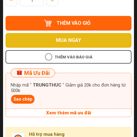
THÊM VÀO GIỎ
MUA NGAY
THÊM VÀO BÁO GIÁ
Mã Ưu Đãi
Nhập mã "
TRUNGTHUC
" Giảm giá 20k cho đơn hàng từ
500k
Sao chép
Xem thêm mã ưu đãi
Hỗ trợ mua hàng