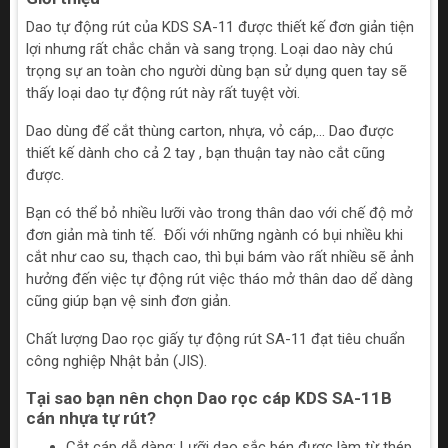
Dao tự động rút của KDS SA-11 được thiết kế đơn giản tiện
lợi nhưng rất chắc chắn và sang trọng. Loại dao này chú
trọng sự an toàn cho người dùng bạn sử dụng quen tay sẽ
thấy loại dao tự động rút này rất tuyệt vời.
Dao dùng để cắt thùng carton, nhựa, vỏ cáp,... Dao được
thiết kế dành cho cả 2 tay , bạn thuận tay nào cắt cũng
được.
Bạn có thể bỏ nhiều lưỡi vào trong thân dao với chế độ mở
đơn giản mà tinh tế. Đối với những ngành có bụi nhiều khi
cắt như cao su, thạch cao, thì bụi bám vào rất nhiều sẽ ảnh
hưởng đến việc tự động rút việc tháo mở thân dao dể dàng
cũng giúp bạn vệ sinh đơn giản.
Chất lượng Dao rọc giấy tự động rút SA-11 đạt tiêu chuẩn
công nghiệp Nhật bản (JIS).
Tại sao bạn nên chọn Dao rọc cáp KDS SA-11B
cán nhựa tự rút?
Cắt cáp dễ dàng: Lưỡi dao sắc bén được làm từ thép