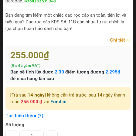
Barcode:
4954183539948
Bạn đang tìm kiếm một chiếc dao rọc cáp an toàn, tiện lợi và
hiệu quả? Dao rọc cáp KDS SA-11B cán nhựa tự rút chính là
lựa chọn hoàn hảo dành cho bạn!
Chi tiết
255.000₫
(Giá đã gồm VAT)
Bạn sẽ tích lũy được
2,30
điểm tương đương
2.295₫
để mua hàng lần sau
[Trả sau
14 ngày
] không cần trả trước, sau 14 ngày thanh
toán
255.000 ₫
với
Fundiin.
Tìm hiểu thêm (?)
Số lượng: