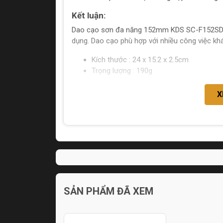
Kết luận:
Dao cạo sơn đa năng 152mm KDS SC-F152SD là
dụng. Dao cạo phù hợp với nhiều công việc khá
Kích thước : 24 x 15.2 x 2.5cm
Trọng lượng : 190g
X
SẢN PHẨM ĐÃ XEM