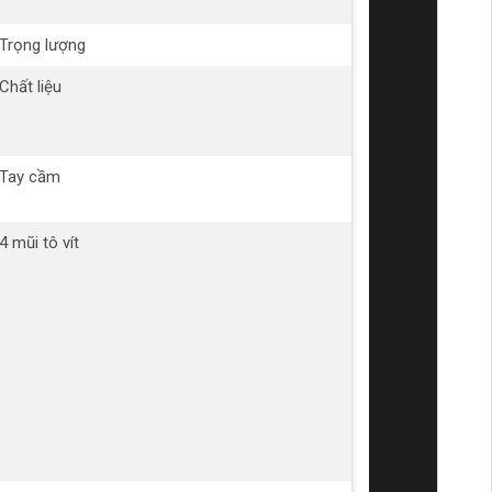
2
Trọng lượng
1
Chất liệu
T
k
gỉ
Tay cầm
N
A
4 mũi tô vít
2
ba
P
v
Ph
2
dẹ
3/
v
1/