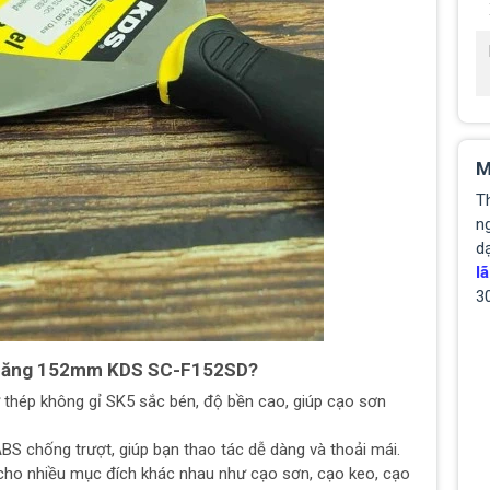
M
T
ng
d
lã
3
a năng 152mm KDS SC-F152SD?
ừ thép không gỉ SK5 sắc bén, độ bền cao, giúp cạo sơn
BS chống trượt, giúp bạn thao tác dễ dàng và thoải mái.
cho nhiều mục đích khác nhau như cạo sơn, cạo keo, cạo