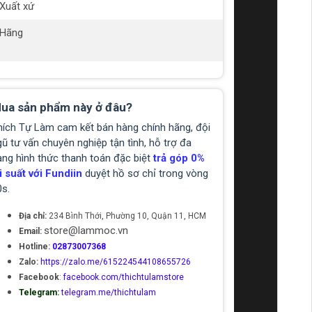
Xuất xứ
C
Hãng
K
(N
ua sản phẩm này ở đâu?
hích Tự Làm cam kết bán hàng chính hãng, đội
ũ tư vấn chuyên nghiệp tận tình, hỗ trợ đa
ạng hình thức thanh toán đặc biệt
trả góp 0%
i suất với Fundiin
duyệt hồ sơ chỉ trong vòng
0s.
Địa chỉ:
234 Bình Thới, Phường 10, Quận 11, HCM
store@lammoc.vn
Email:
Hotline:
02873007368
Zalo:
https://zalo.me/615224544108655726
Facebook
:
facebook.com/thichtulamstore
Telegram:
telegram.me/thichtulam