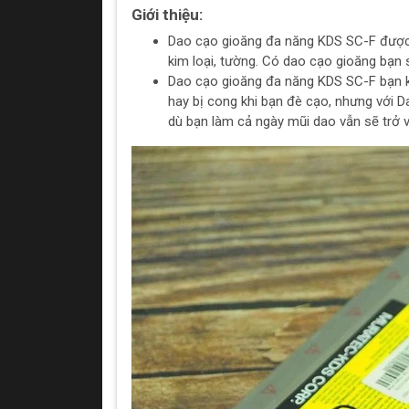
Giới thiệu:
Dao cạo gioăng đa năng KDS SC-F được 
kim loại, tường. Có dao cạo gioăng bạn 
Dao cạo gioăng đa năng KDS SC-F bạn kh
hay bị cong khi bạn đè cạo, nhưng với
dù bạn làm cả ngày mũi dao vẫn sẽ trở v