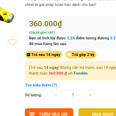
chính là giải pháp hoàn hảo dành cho bạn!
360.000₫
(Giá đã gồm VAT)
Bạn sẽ tích lũy được
3,24
điểm tương đương
3.
để mua hàng lần sau
Trả sau 14 ngày
Trả góp 2 kỳ
[Trả sau
14 ngày
] Không cần trả trước, sau 14 ngà
thanh toán
360.000 ₫
với
Fundiin.
Tìm hiểu thêm (?)
Số lượng:
THÊM VÀO GIỎ
MUA NGAY