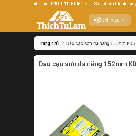
chỉ:
234 Bình Thới, P10, Q11, HCM
Sản phẩm
Chính hãng - Chất
Danh mục
Trang chủ
/
Dao cạo sơn đa năng 152mm KDS
Dao cạo sơn đa năng 152mm K