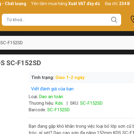
 lượng
Yên tâm mua hàng
Xuất VAT đầy đủ
Địa chỉ:
234 Bình Thới,
 SC-F152SD
DS SC-F152SD
Tình trạng:
Giao 1-2 ngày
Viết đánh giá của bạn
Loại:
Dao an toàn
Thương hiệu:
Kds
|
SKU:
SC-F152SD
Barcode:
SC-F152SD
Bạn đang gặp khó khăn trong việc loại bỏ lớp sơn cũ
tróc, gỉ sét? Dao cạo sơn đa năng 152mm KDS SC-F