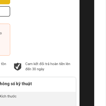
 tồn
Cam kết đổi trả hoàn tiền lên
đến 30 ngày
hông số kỹ thuật
Kích thước
24
15