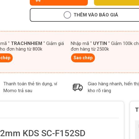
THÊM VÀO BÁO GIÁ
 mã "
TRACHNHIEM
" Giảm giá
Nhập mã "
UYTIN
" Giảm 100k cho
ho đơn hàng từ 800k
đơn hàng từ 2500k
 chép
Sao chép
Thanh toán thẻ tín dụng, ví
Giao hàng nhanh, hiển thị
Momo trả sau
kho rõ ràng
T
152mm KDS SC-F152SD