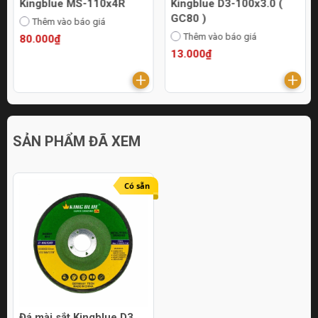
Kingblue MS-110x4R
Kingblue D3-100x3.0 (
GC80 )
Thêm vào báo giá
Thêm vào báo giá
80.000₫
13.000₫
SẢN PHẨM ĐÃ XEM
Có sẵn
Đá mài sắt Kingblue D3