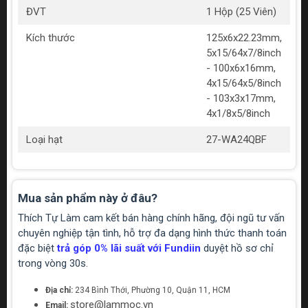
ĐVT
1 Hộp (25 Viên)
Kích thước
125x6x22.23mm,
5x15/64x7/8inch
- 100x6x16mm,
4x15/64x5/8inch
- 103x3x17mm,
4x1/8x5/8inch
Loại hạt
27-WA24QBF
Mua sản phẩm này ở đâu?
Thích Tự Làm cam kết bán hàng chính hãng, đội ngũ tư vấn
chuyên nghiệp tận tình, hỗ trợ đa dạng hình thức thanh toán
đặc biệt
trả góp 0% lãi suất với Fundiin
duyệt hồ sơ chỉ
trong vòng 30s.
Địa chỉ:
234 Bình Thới, Phường 10, Quận 11, HCM
store@lammoc.vn
Email: