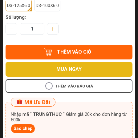
D3-125X6.0
D3-100X6.0
Số lượng:
THÊM VÀO GIỎ
MUA NGAY
THÊM VÀO BÁO GIÁ
Mã Ưu Đãi
Nhập mã "
TRUNGTHUC
" Giảm giá 20k cho đơn hàng từ
500k
Sao chép