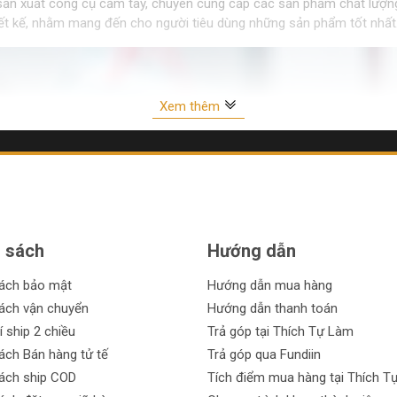
ực sản xuất công cụ cầm tay, chuyên cung cấp các sản phẩm chất lượng
hiết kế, nhằm mang đến cho người tiêu dùng những sản phẩm tốt nhất
Xem thêm
 sách
Hướng dẫn
sách bảo mật
Hướng dẫn mua hàng
ách vận chuyển
Hướng dẫn thanh toán
í ship 2 chiều
Trả góp tại Thích Tự Làm
ách Bán hàng tử tế
Trả góp qua Fundiin
ách ship COD
Tích điểm mua hàng tại Thích T