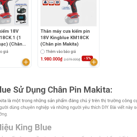
kiếm 18V
Thân máy cưa kiếm pin
18CK.1 (1
18V Kingblue KM18CK
sạc) (Chân
(Chân pin Makita)
o giá
Thêm vào báo giá
- 5%
1.980.000₫
2.079.000₫
lue Sử Dụng Chân Pin Makita:
ita là một trong những sản phẩm đáng chú ý trên thị trường công cụ c
ười dùng chuyên nghiệp và những người yêu thích DIY. Bài viết này s
ỡng.
Hiệu King Blue