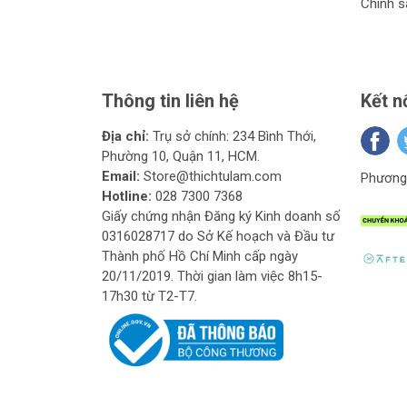
Chính s
Thông tin liên hệ
Kết n
Địa chỉ:
Trụ sở chính: 234 Bình Thới,
Phường 10, Quận 11, HCM.
Email:
Store@thichtulam.com
Phương 
Hotline:
028 7300 7368
Giấy chứng nhận Đăng ký Kinh doanh số
2. Tại Sao Nên Chọn Máy
0316028717 do Sở Kế hoạch và Đầu tư
Thành phố Hồ Chí Minh cấp ngày
2.1. Sử Dụng Chân Pin Makit
20/11/2019. Thời gian làm việc 8h15-
Máy cưa kiếm pin King Blue sử dụng chân pin Maki
17h30 từ T2-T7.
gian dài mà không cần phải lo lắng về việc sạc lạ
2.2. Hiệu Suất Cắt Vượt Trội
Với động cơ mạnh mẽ, máy cưa kiếm pin King Blue
mang lại đường cắt chính xác và mịn màng, đáp 