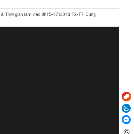
Thời gian làm việc 8h15-17h30 từ T2-T7. Cung
khi làm việc trên cao. Tay cầm chống trượt giúp
 trường. Điều này không chỉ tiết kiệm chi phí cho
như lưỡi cưa bị hỏng.
u.