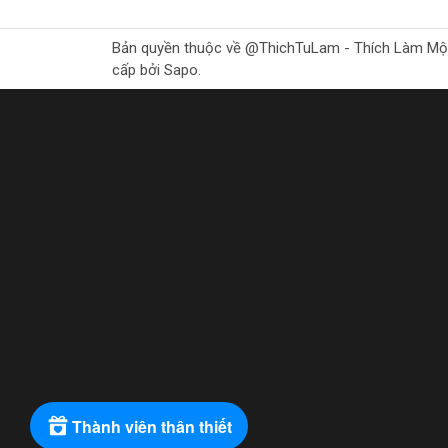
2.3. Thiết Kế Nhỏ Gọn và Tiện
Bản quyền thuộc về @ThichTuLam - Thích Làm Mộc Gr
Máy cưa kiếm pin King Blue có thiết kế nhỏ gọn 
cấp bởi Sapo.
người dùng kiểm soát tốt hơn trong quá trình sử
2.4. Độ Bền Cao
Sản phẩm được làm từ chất liệu bền bỉ, chịu lực 
người tiêu dùng mà còn giảm thiểu tác động đến
3. Hướng Dẫn Sử Dụng Má
3.1. Chuẩn Bị Trước Khi Sử D
Kiểm tra máy:
Trước khi sử dụng, hãy kiể
Sạc pin:
Đảm bảo pin đã được sạc đầy trướ
Đeo thiết bị bảo hộ:
Luôn đeo kính bảo hộ
3.2. Cách Sử Dụng
Khởi động máy:
Lắp pin vào máy và nhấn 
Thành viên thân thiết
Chọn lưỡi cưa phù hợp:
Tùy thuộc vào loại