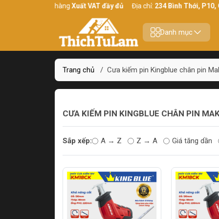
Yên tâm mua hàng
Xuất VAT đầy đủ
Địa chỉ:
234 Bình Thới, P10, Q
Danh mục
Trang chủ
/
Cưa kiếm pin Kingblue chân pin Ma
CƯA KIẾM PIN KINGBLUE CHÂN PIN MA
Sắp xếp:
A → Z
Z → A
Giá tăng dần