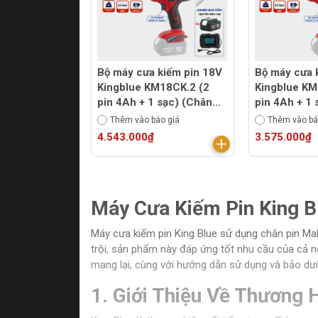
Bộ máy cưa kiếm pin 18V
Bộ máy cưa 
Kingblue KM18CK.2 (2
Kingblue KM
pin 4Ah + 1 sạc) (Chân
pin 4Ah + 1 
Makita)
Makita)
Thêm vào báo giá
Thêm vào bá
4.543.000₫
3.575.000₫
Máy Cưa Kiếm Pin King B
Máy cưa kiếm pin King Blue sử dụng chân pin Mak
trội, sản phẩm này đáp ứng tốt nhu cầu của cả ng
mang lại, cùng với hướng dẫn sử dụng và bảo dư
1. Giới Thiệu Về Thương 