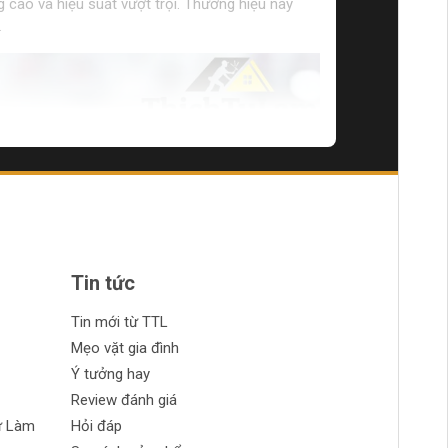
 cao và hiệu suất vượt trội. Thương hiệu này
.
Tin tức
Tin mới từ TTL
Mẹo vặt gia đình
Ý tưởng hay
Review đánh giá
ự Làm
Hỏi đáp