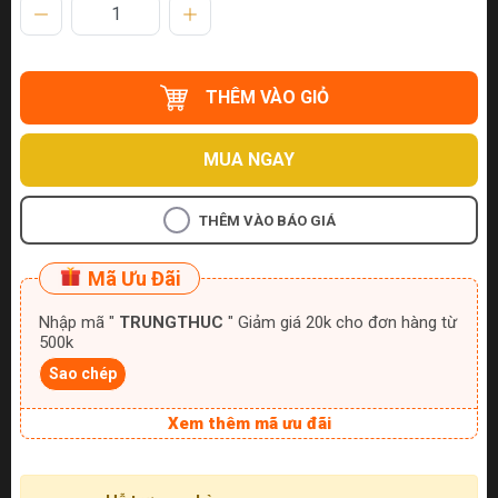
THÊM VÀO GIỎ
MUA NGAY
THÊM VÀO BÁO GIÁ
Mã Ưu Đãi
Nhập mã "
TRUNGTHUC
" Giảm giá 20k cho đơn hàng từ
500k
Sao chép
Xem thêm mã ưu đãi