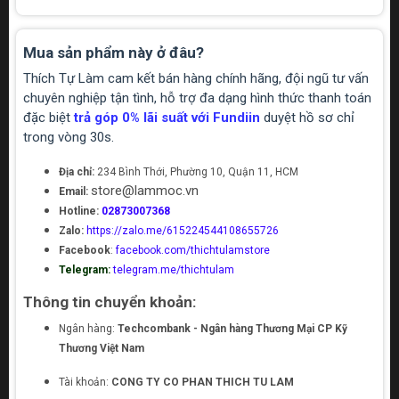
Mua sản phẩm này ở đâu?
Thích Tự Làm cam kết bán hàng chính hãng, đội ngũ tư vấn
chuyên nghiệp tận tình, hỗ trợ đa dạng hình thức thanh toán
đặc biệt
trả góp 0% lãi suất với Fundiin
duyệt hồ sơ chỉ
trong vòng 30s.
Địa chỉ:
234 Bình Thới, Phường 10, Quận 11, HCM
store@lammoc.vn
Email:
Hotline:
02873007368
Zalo:
https://zalo.me/615224544108655726
Facebook
:
facebook.com/thichtulamstore
Telegram:
telegram.me/thichtulam
Thông tin chuyển khoản:
Ngân hàng:
Techcombank - Ngân hàng Thương Mại CP Kỹ
Thương Việt Nam
Tài khoản:
CONG TY CO PHAN THICH TU LAM