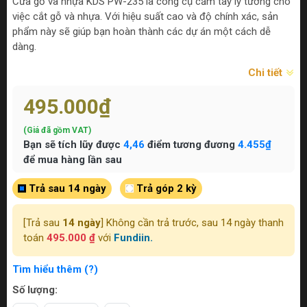
Cưa gỗ và nhựa KDS PW-235 là công cụ cầm tay lý tưởng cho
việc cắt gỗ và nhựa. Với hiệu suất cao và độ chính xác, sản
phẩm này sẽ giúp bạn hoàn thành các dự án một cách dễ
dàng.
Chi tiết
495.000₫
(Giá đã gồm VAT)
Bạn sẽ tích lũy được
4,46
điểm tương đương
4.455₫
để mua hàng lần sau
Trả sau 14 ngày
Trả góp 2 kỳ
[Trả sau
14 ngày
] Không cần trả trước, sau 14 ngày thanh
toán
495.000 ₫
với
Fundiin.
Tìm hiểu thêm (?)
Số lượng: