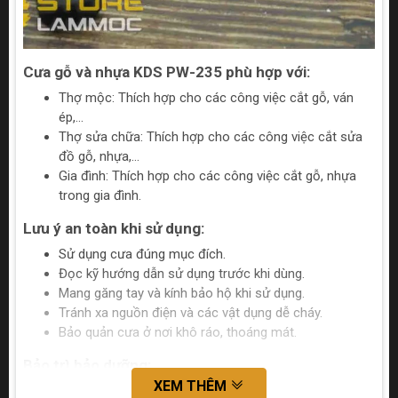
Cưa gỗ và nhựa KDS PW-235 phù hợp với:
Thợ mộc: Thích hợp cho các công việc cắt gỗ, ván
ép,...
Thợ sửa chữa: Thích hợp cho các công việc cắt sửa
đồ gỗ, nhựa,...
Gia đình: Thích hợp cho các công việc cắt gỗ, nhựa
trong gia đình.
Lưu ý an toàn khi sử dụng:
Sử dụng cưa đúng mục đích.
Đọc kỹ hướng dẫn sử dụng trước khi dùng.
Mang găng tay và kính bảo hộ khi sử dụng.
Tránh xa nguồn điện và các vật dụng dễ cháy.
Bảo quản cưa ở nơi khô ráo, thoáng mát.
Bảo trì bảo dưỡng:
XEM THÊM
Lau chùi cưa sau mỗi lần sử dụng.