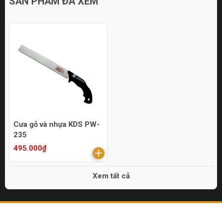
SẢN PHẨM ĐÃ XEM
Cưa gỗ và nhựa KDS PW-
235
495.000₫
Xem tất cả