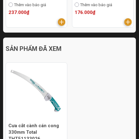
Thêm vào báo giá
Thêm vào báo giá
237.000₫
176.000₫
SẢN PHẨM ĐÃ XEM
Cưa cắt cành cán cong
330mm Total
THT51133026