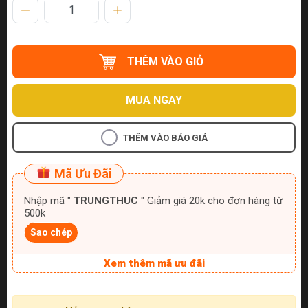
THÊM VÀO GIỎ
MUA NGAY
THÊM VÀO BÁO GIÁ
Mã Ưu Đãi
Nhập mã "
TRUNGTHUC
" Giảm giá 20k cho đơn hàng từ
500k
Sao chép
Xem thêm mã ưu đãi