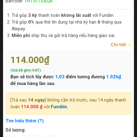
Barcode:
THT51133026
Trả góp
3 kỳ
thanh toán
không lãi suất
với Fundiin
Trả góp
0%
qua thẻ tín dụng tại nhà kỳ hạn
6
tháng qua
Alepay
Miễn phí
ship thu và gửi trả hàng nếu hàng giao sai
Chi tiết
114.000₫
(Giá đã gồm VAT)
Bạn sẽ tích lũy được
1,03
điểm tương đương
1.026₫
để mua hàng lần sau
[Trả sau
14 ngày
] không cần trả trước, sau 14 ngày thanh
toán
114.000 ₫
với
Fundiin.
Tìm hiểu thêm (?)
Số lượng: