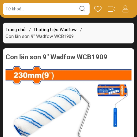
Giá bán
Miêu tả
Thông số
Review
Trang chủ
/
Thương hiệu Wadfow
/
Con lăn sơn 9" Wadfow WCB1909
Con lăn sơn 9" Wadfow WCB1909