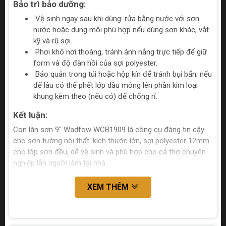
Bảo trì bảo dưỡng:
Vệ sinh ngay sau khi dùng: rửa bằng nước với sơn
nước hoặc dung môi phù hợp nếu dùng sơn khác, vắt
kỹ và rũ sợi.
Phơi khô nơi thoáng, tránh ánh nắng trực tiếp để giữ
form và độ đàn hồi của sợi polyester.
Bảo quản trong túi hoặc hộp kín để tránh bụi bẩn; nếu
để lâu có thể phết lớp dầu mỏng lên phần kim loại
khung kèm theo (nếu có) để chống rỉ.
Kết luận:
Con lăn sơn 9" Wadfow WCB1909 là công cụ đáng tin cậy
cho sơn tường nội thất: kích thước lớn, sợi polyester 12mm
cho lớp sơn đều, dễ vệ sinh và phù hợp cho cả thợ chuyên
nghiệp lẫn người làm tại nhà.
XEM THÊM