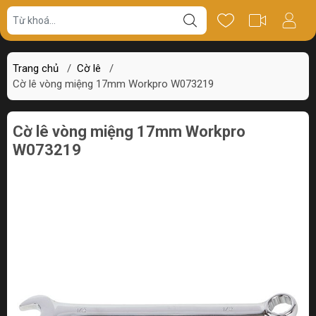
Giá bán
Miêu tả
Thông số
Review
Trang chủ
/
Cờ lê
/
Cờ lê vòng miệng 17mm Workpro W073219
Cờ lê vòng miệng 17mm Workpro
W073219