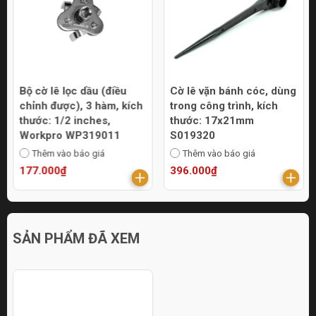
Bộ cờ lê lọc dầu (điều
Cờ lê vặn bánh cóc, dùng
chỉnh được), 3 hàm, kích
trong công trình, kích
thước: 1/2 inches,
thước: 17x21mm
Workpro WP319011
S019320
Thêm vào báo giá
Thêm vào báo giá
177.000₫
396.000₫
SẢN PHẨM ĐÃ XEM