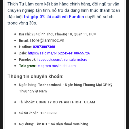
Thích Tự Làm cam kết bán hàng chính hãng, đội ngũ tư vấn
chuyên nghiệp tận tình, hỗ trợ đa dạng hình thức thanh toán
đặc biệt
trả góp 0% lãi suất với Fundiin
duyệt hồ sơ chỉ
trong vòng 30s.
Địa chỉ:
234 Bình Thới, Phường 10, Quận 11, HCM
store@lammoc.vn
Email:
Hotline:
02873007368
Zalo:
https://zalo.me/615224544108655726
Facebook
:
facebook.com/thichtulamstore
Telegram:
telegram.me/thichtulam
Thông tin chuyển khoản:
Ngân hàng:
Techcombank - Ngân hàng Thương Mại CP Kỹ
Thương Việt Nam
Tài khoản:
CONG TY CO PHAN THICH TU LAM
Số tài khoản:
13683939
Nội dung:
Tên KH + Số điện thoại mua hàng