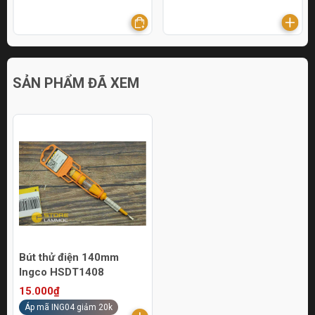
SẢN PHẨM ĐÃ XEM
Bút thử điện 140mm
Ingco HSDT1408
15.000₫
Áp mã ING04 giảm 20k