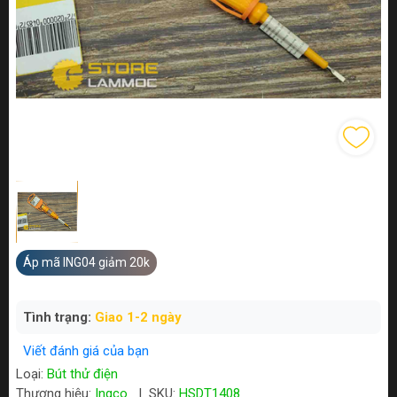
Áp mã ING04 giảm 20k
Tình trạng:
Giao 1-2 ngày
Viết đánh giá của bạn
Loại:
Bút thử điện
Thương hiệu:
Ingco
|
SKU:
HSDT1408