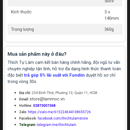
500V
Kích thước
3 x
140mm
Trọng lượng
360g
Mua sản phẩm này ở đâu?
Thích Tự Làm cam kết bán hàng chính hãng, đội ngũ tư vấn
chuyên nghiệp tận tình, hỗ trợ đa dạng hình thức thanh toán
đặc biệt
trả góp 0% lãi suất với Fundiin
duyệt hồ sơ chỉ
trong vòng 30s.
Địa chỉ:
234 Bình Thới, Phường 10, Quận 11, HCM
store@lammoc.vn
Email:
Hotline:
02873007368
Zalo:
https://zalo.me/615224544108655726
Facebook
:
facebook.com/thichtulamstore
Telegram:
telegram.me/thichtulam