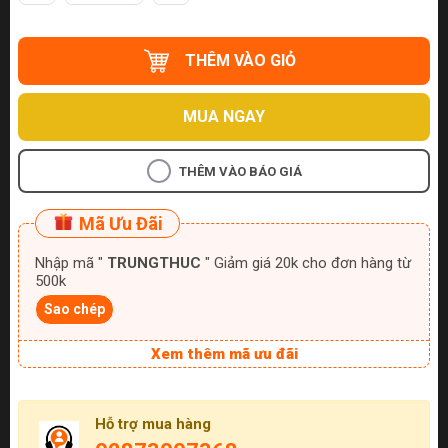
THÊM VÀO GIỎ
MUA NGAY
THÊM VÀO BÁO GIÁ
Mã Ưu Đãi
Nhập mã "
TRUNGTHUC
" Giảm giá 20k cho đơn hàng từ
500k
Sao chép
Xem thêm mã ưu đãi
Hỗ trợ mua hàng