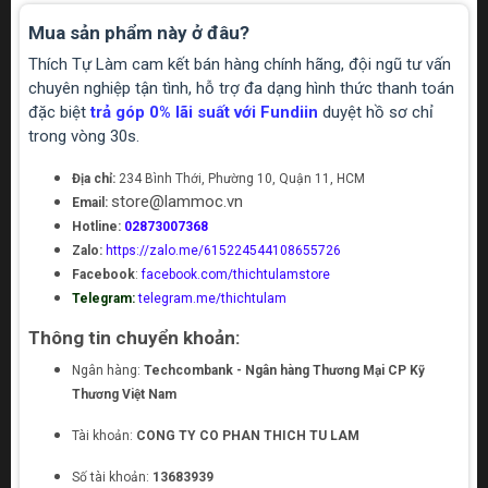
Mua sản phẩm này ở đâu?
Thích Tự Làm cam kết bán hàng chính hãng, đội ngũ tư vấn
chuyên nghiệp tận tình, hỗ trợ đa dạng hình thức thanh toán
đặc biệt
trả góp 0% lãi suất với Fundiin
duyệt hồ sơ chỉ
trong vòng 30s.
Địa chỉ:
234 Bình Thới, Phường 10, Quận 11, HCM
store@lammoc.vn
Email:
Hotline:
02873007368
Zalo:
https://zalo.me/615224544108655726
Facebook
:
facebook.com/thichtulamstore
Telegram:
telegram.me/thichtulam
Thông tin chuyển khoản:
Ngân hàng:
Techcombank - Ngân hàng Thương Mại CP Kỹ
Thương Việt Nam
Tài khoản:
CONG TY CO PHAN THICH TU LAM
Số tài khoản:
13683939