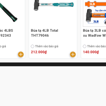
iác 4LBS
Búa tạ 4LB Total
Búa tạ 3LB c
 92343
THT79046
su Wadfow 
o giá
Thêm vào báo giá
Thêm vào báo
212.000₫
140.000₫