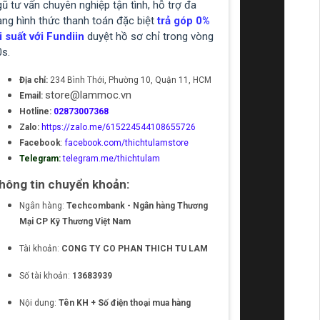
ũ tư vấn chuyên nghiệp tận tình, hỗ trợ đa
ạng hình thức thanh toán đặc biệt
trả góp 0%
i suất với Fundiin
duyệt hồ sơ chỉ trong vòng
0s.
Địa chỉ:
234 Bình Thới, Phường 10, Quận 11, HCM
store@lammoc.vn
Email:
Hotline:
02873007368
Zalo:
https://zalo.me/615224544108655726
Facebook
:
facebook.com/thichtulamstore
Telegram:
telegram.me/thichtulam
hông tin chuyển khoản:
Ngân hàng:
Techcombank - Ngân hàng Thương
Mại CP Kỹ Thương Việt Nam
Tài khoản:
CONG TY CO PHAN THICH TU LAM
Số tài khoản:
13683939
Nội dung:
Tên KH + Số điện thoại mua hàng