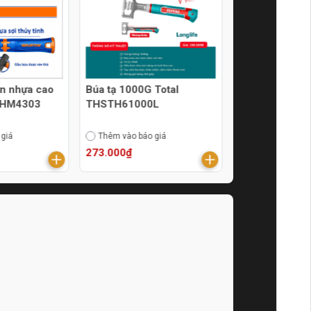
án nhựa cao
Búa tạ 1000G Total
Búa tạ 10LB To
WHM4303
THSTH61000L
THSM61498
 giá
Thêm vào báo giá
Thêm vào báo g
273.000₫
540.000₫