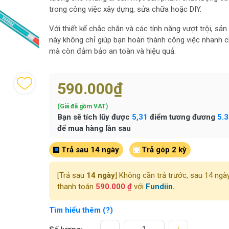
trong công việc xây dựng, sửa chữa hoặc DIY.
Với thiết kế chắc chắn và các tính năng vượt trội, sả
này không chỉ giúp bạn hoàn thành công việc nhanh 
mà còn đảm bảo an toàn và hiệu quả.
590.000₫
(Giá đã gồm VAT)
Bạn sẽ tích lũy được
5,31
điểm tương đương
5.
để mua hàng lần sau
Trả sau 14 ngày
Trả góp 2 kỳ
[Trả sau
14 ngày
] Không cần trả trước, sau 14 ngà
thanh toán
590.000 ₫
với
Fundiin.
Tìm hiểu thêm (?)