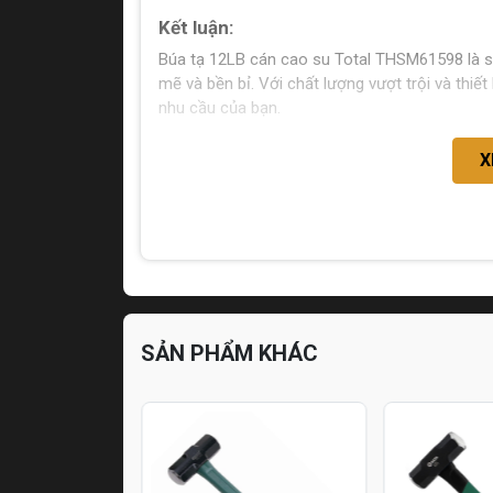
Kết luận:
Búa tạ 12LB cán cao su Total THSM61598 là 
mẽ và bền bỉ. Với chất lượng vượt trội và thi
nhu cầu của bạn.
X
SẢN PHẨM KHÁC