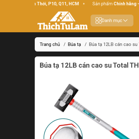
ỉ:
234 Bình Thới, P10, Q11, HCM
Sản phẩm
Chính hãng - Chất l
Danh mục
Trang chủ
/
Búa tạ
/
Búa tạ 12LB cán cao su
Búa tạ 12LB cán cao su Total 