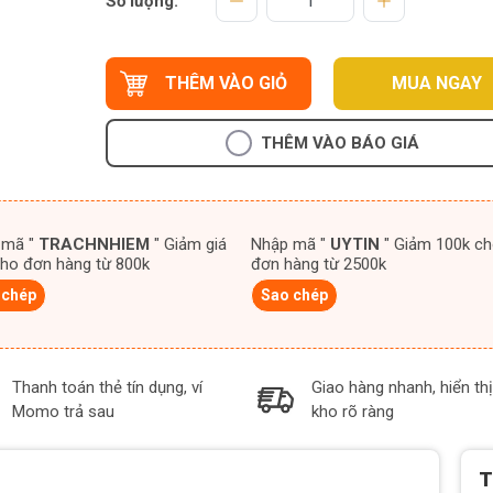
Số lượng:
THÊM VÀO GIỎ
MUA NGAY
THÊM VÀO BÁO GIÁ
 mã "
TRACHNHIEM
" Giảm giá
Nhập mã "
UYTIN
" Giảm 100k cho
ho đơn hàng từ 800k
đơn hàng từ 2500k
 chép
Sao chép
Thanh toán thẻ tín dụng, ví
Giao hàng nhanh, hiển thị
Momo trả sau
kho rõ ràng
T