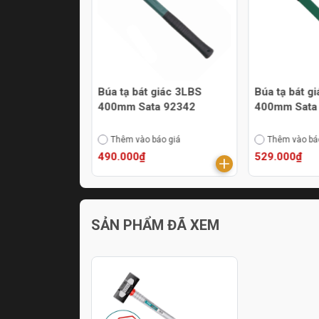
giác 2.5LBS
Búa tạ bát giác 3LBS
Búa tạ bát g
a 92341
400mm Sata 92342
400mm Sata
áo giá
Thêm vào báo giá
Thêm vào bá
490.000₫
529.000₫
SẢN PHẨM ĐÃ XEM