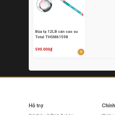
Búa tạ 12LB cán cao su
Total THSM61598
590.000₫
Hỗ trợ
Chính