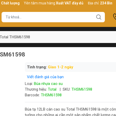
ượng
Yên tâm mua hàng
Xuất VAT đầy đủ
Địa chỉ:
234 Bình Thới, P
 Total THSM61598
THSM61598
Tình trạng:
Giao 1-2 ngày
Viết đánh giá của bạn
Loại:
Búa nhựa cao su
Thương hiệu:
Total
|
SKU:
THSM61598
Barcode:
THSM61598
Búa tạ 12LB cán cao su Total THSM61598 là một công
tưởng cho những ai cần một sản phẩm chất lượng ca