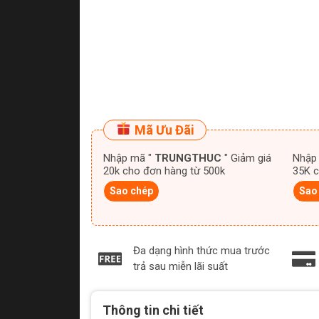
Mã Ưu Đãi
Nhập mã "
TRUNGTHUC
" Giảm giá
Nhập
20k cho đơn hàng từ 500k
35K c
Sao chép
Sao
Đa dạng hình thức mua trước
trả sau miễn lãi suất
Thông tin chi tiết