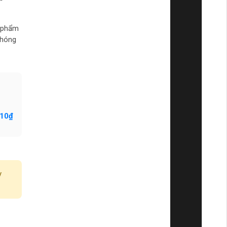
n phẩm
chóng
310₫
y