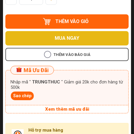
THÊM VÀO GIỎ
MUA NGAY
THÊM VÀO BÁO GIÁ
Mã Ưu Đãi
Nhập mã "
TRUNGTHUC
" Giảm giá 20k cho đơn hàng từ
500k
Sao chép
Xem thêm mã ưu đãi
Hỗ trợ mua hàng