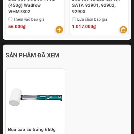
(450g) Wadfow
SATA 92901, 92902,
WHM7302
92903
Thêm vào báo giá
Lựa chọn báo giá
56.000₫
1.017.000₫
SẢN PHẨM ĐÃ XEM
Búa cao su trắng 660g