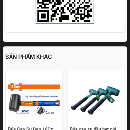
SẢN PHẨM KHÁC
Búa Cao Su Đen 16Oz
Búa cao su đầu hạt chì