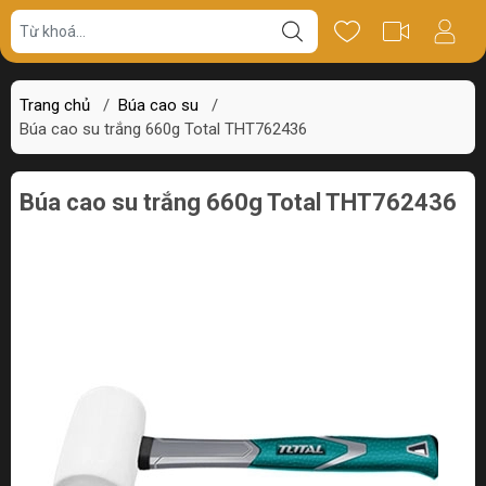
Giá bán
Miêu tả
Thông số
Review
Trang chủ
/
Búa cao su
/
Búa cao su trắng 660g Total THT762436
Búa cao su trắng 660g Total THT762436