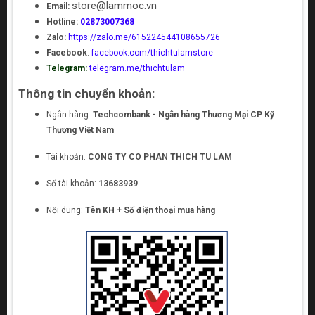
store@lammoc.vn
Email:
Hotline:
02873007368
Zalo:
https://zalo.me/615224544108655726
Facebook
:
facebook.com/thichtulamstore
Telegram:
telegram.me/thichtulam
Thông tin chuyển khoản:
Ngân hàng:
Techcombank - Ngân hàng Thương Mại CP Kỹ
Thương Việt Nam
Tài khoản:
CONG TY CO PHAN THICH TU LAM
Số tài khoản:
13683939
Nội dung:
Tên KH + Số điện thoại mua hàng