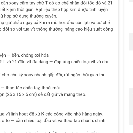
n xoay cầm tay chữ T có cơ chế nhân đôi tốc độ và 21
tiết kiệm thời gian. Vật liệu thép hợp kim được tinh luyện
hù hợp sử dụng thường xuyên.
 giữ chắc ngay cả khi ra mồ hôi; đầu cần lực và cơ chế
đôi so với tua vít thông thường, nâng cao hiệu suất công
uyện — bền, chống oxi hóa.
ữ T và 21 đầu vít đa dạng — đáp ứng nhiều loại vít và chi
cho chu kỳ xoay nhanh gấp đôi, rút ngắn thời gian thi
— thao tác chắc tay, thoải mái.
ọn (25 x 15 x 5 cm) dễ cất giữ và mang theo.
a vít linh hoạt để xử lý các công việc nhỏ hàng ngày.
h, ô tô — cần nhiều loại đầu vít và thao tác nhanh, chính