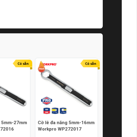
Có sẵn
Có sẵn
ng 5mm-27mm
Cờ lê đa năng 5mm-16mm
Bộ cần chữ T đ
272016
Workpro WP272017
thước 8-19mm
WP204004