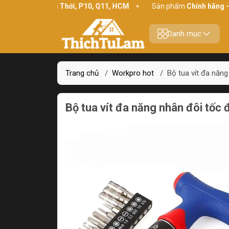
ỉ:
234 Bình Thới, P10, Q11, HCM
Sản phẩm
Chính hãng - Chất l
Danh mục
Trang chủ
/
Workpro hot
/
Bộ tua vít đa năn
Bộ tua vít đa năng nhân đôi tố