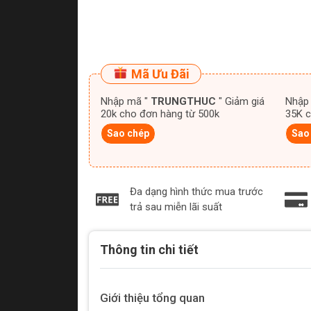
Mã Ưu Đãi
Nhập mã "
TRUNGTHUC
" Giảm giá
Nhập
20k cho đơn hàng từ 500k
35K c
Sao chép
Sao
Đa dạng hình thức mua trước
trả sau miễn lãi suất
Thông tin chi tiết
Giới thiệu tổng quan