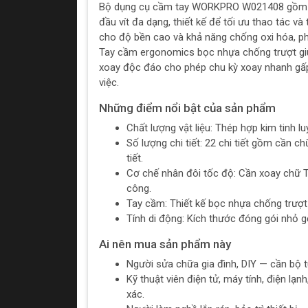
Bộ dụng cụ cầm tay WORKPRO W021408 gồm cầ
đầu vít đa dạng, thiết kế để tối ưu thao tác và 
cho độ bền cao và khả năng chống oxi hóa, p
Tay cầm ergonomics bọc nhựa chống trượt giúp
xoay độc đáo cho phép chu kỳ xoay nhanh gấp 
việc.
Những điểm nổi bật của sản phẩm
Chất lượng vật liệu: Thép hợp kim tinh l
Số lượng chi tiết: 22 chi tiết gồm cần ch
tiết.
Cơ chế nhân đôi tốc độ: Cần xoay chữ T 
công.
Tay cầm: Thiết kế bọc nhựa chống trượt 
Tính di động: Kích thước đóng gói nhỏ g
Ai nên mua sản phẩm này
Người sửa chữa gia đình, DIY — cần bộ tu
Kỹ thuật viên điện tử, máy tính, điện lạn
xác.