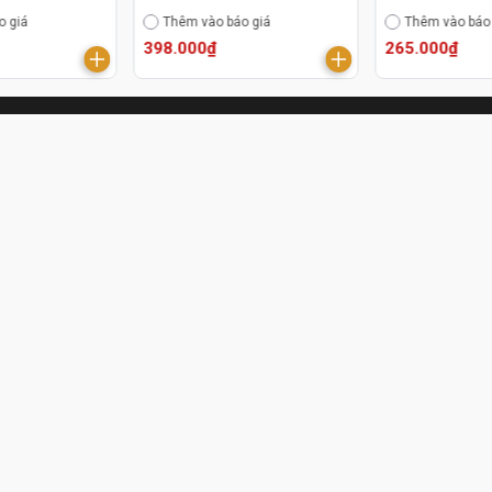
o giá
Thêm vào báo giá
Thêm vào báo
398.000₫
265.000₫