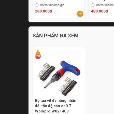
WP231170
áo giá
Thêm vào báo giá
Thêm vào bá
280.000₫
480.000₫
SẢN PHẨM ĐÃ XEM
Bộ tua vít đa năng nhân
đôi tốc độ cán chữ T
Workpro W021408