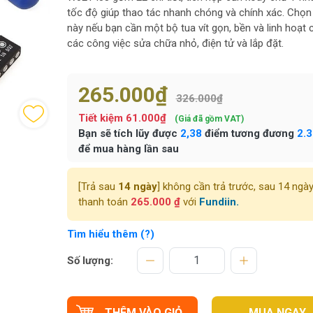
tốc độ giúp thao tác nhanh chóng và chính xác. Chọn
này nếu bạn cần một bộ tua vít gọn, bền và linh hoạt 
các công việc sửa chữa nhỏ, điện tử và lắp đặt.
265.000₫
326.000₫
Tiết kiệm
61.000₫
(Giá đã gồm VAT)
Bạn sẽ tích lũy được
2,38
điểm tương đương
2.
để mua hàng lần sau
[Trả sau
14 ngày
] không cần trả trước, sau 14 ngà
thanh toán
265.000 ₫
với
Fundiin.
Tìm hiểu thêm (?)
Số lượng:
THÊM VÀO GIỎ
MUA NGAY