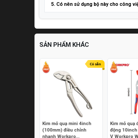
5. Có nên sử dụng bộ này cho công vi
SẢN PHẨM KHÁC
Có sẵn
Có sẵn
 nhanh chữ T
Kìm mỏ quạ mini 4inch
Kìm mỏ quạ đ
ro WP275016
(100mm) điều chỉnh
động 10inch
nhanh Workpro
V Workpro 