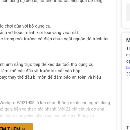
 — cần dụng cụ bền bỉ, cơ chế thao tác hiệu quả để tăng
ặc chơi đùa với bộ dụng cụ.
mảnh vỡ hoặc mảnh kim loại văng vào mắt.
ặc trong môi trường có điện chưa ngắt nguồn để tránh tai
M
T
ng
d
nh ánh nắng trực tiếp để kéo dài tuổi thọ dụng cụ.
lã
 làm khô các đầu vít trước khi cất vào hộp.
3
xoay; thay thế đầu bị mòn để đảm bảo an toàn và hiệu
T Workpro W021408 là lựa chọn thông minh cho người dùng
hỏ gọn, bền và thao tác nhanh. Với 22 chi tiết và cơ chế
 thành công việc chính xác và tiết kiệm thời gian.
T
EM THÊM