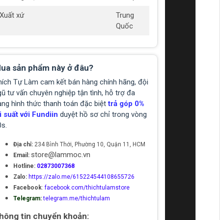
Xuất xứ
Trung
Quốc
ua sản phẩm này ở đâu?
hích Tự Làm cam kết bán hàng chính hãng, đội
ũ tư vấn chuyên nghiệp tận tình, hỗ trợ đa
ạng hình thức thanh toán đặc biệt
trả góp 0%
i suất với Fundiin
duyệt hồ sơ chỉ trong vòng
0s.
Địa chỉ:
234 Bình Thới, Phường 10, Quận 11, HCM
store@lammoc.vn
Email:
Hotline:
02873007368
Zalo:
https://zalo.me/615224544108655726
Facebook
:
facebook.com/thichtulamstore
Telegram:
telegram.me/thichtulam
hông tin chuyển khoản: