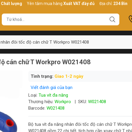
ượng
Yên tâm mua hàng
Xuất VAT đầy đủ
Địa chỉ:
234 Bình Thới, P
g nhân đôi tốc độ cán chữ T Workpro W021408
c độ cán chữ T Workpro W021408
Tình trạng:
Giao 1-2 ngày
Viết đánh giá của bạn
Loại:
Tua vít đa năng
Thương hiệu:
Workpro
|
SKU:
W021408
Barcode:
W021408
Bộ tua vít đa năng nhân đôi tốc độ cán chữ T Workpr
W021408 gồm 22 chi tiết, tích hợp cần xoay chữ T nh