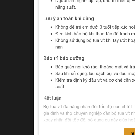
Người làm nghề lắp ráp, bảo trì thiết bị
năng suất.
Lưu ý an toàn khi dùng
Không để trẻ em dưới 3 tuổi tiếp xúc ho
Đeo kính bảo hộ khi thao tác để tránh 
Không sử dụng bộ tua vít khi tay ướt ho
nạn.
Bảo trì bảo dưỡng
Bảo quản nơi khô ráo, thoáng mát và trá
Sau khi sử dụng, lau sạch bụi và dầu mỡ,
Kiểm tra định kỳ đầu vít và cơ chế cần 
suất.
Kết luận
Bộ tua vít đa năng nhân đôi tốc độ cán chữ 
gia đình và thợ chuyên nghiệp cần bộ tua vít n
xoay nhân đôi tốc độ, bộ dụng cụ này giúp hoàn
X