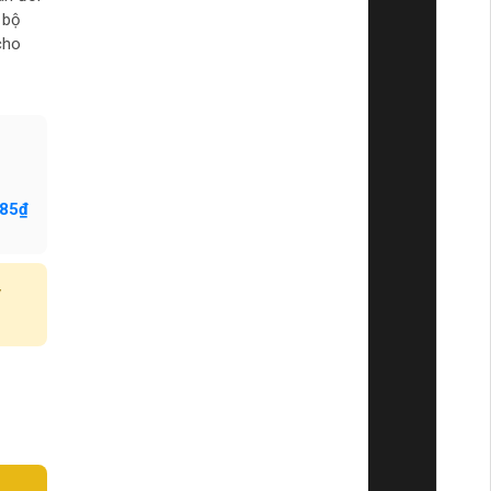
 bộ
cho
385₫
y