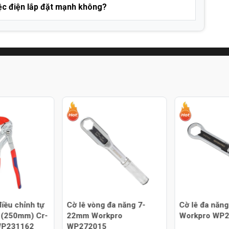
ệc điện lắp đặt mạnh không?
iều chỉnh tự
Cờ lê vòng đa năng 7-
Cờ lê đa nă
 (250mm) Cr-
22mm Workpro
Workpro WP
WP231162
WP272015