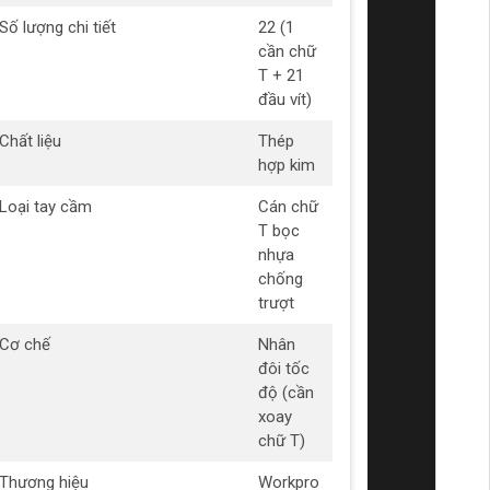
Số lượng chi tiết
22 (1
cần chữ
T + 21
đầu vít)
Chất liệu
Thép
hợp kim
Loại tay cầm
Cán chữ
T bọc
nhựa
chống
trượt
Cơ chế
Nhân
đôi tốc
độ (cần
xoay
chữ T)
Thương hiệu
Workpro