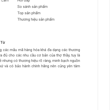
ự Làm
Hỏi đáp
So sánh sản phẩm
Top sản phẩm
Thương hiệu sản phẩm
 Từ
n Phong
 tran huynh
yễn
ng các mẫu mã hàng hóa khá đa dạng các thương
ch tự làm hàng chất lượng giá sinh viên, thich hợp
ừa túi tiền, số lượng hàng ít, thường phải đợi đặt
ừa đủ cho các nhu cầu cơ bản của thợ thầy, tuy là
ẻ
hầy đi làm hằng ngày.. còn cao cấp ghé>>>>>>>>
rẻ nhưng có thương hiệu rõ ràng, minh bạch nguồn
àm mộc >>>>>>>>
xứ và có bảo hành chính hãng nên củng yên tâm