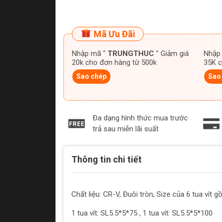
Mã Ưu Đãi
Nhập mã "
TRUNGTHUC
" Giảm giá
Nhập
20k cho đơn hàng từ 500k
35K c
Sao chép
Sao
Đa dạng hình thức mua trước
trả sau miễn lãi suất
Thông tin chi tiết
Chất liệu: CR-V, Đuôi tròn, Size của 6 tua vít g
1 tua vít: SL5.5*5*75 , 1 tua vít: SL5.5*5*100