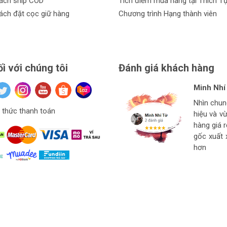
ách ship COD
Tích điểm mua hàng tại Thích T
ách đặt cọc giữ hàng
Chương trình Hạng thành viên
ối với chúng tôi
Đánh giá khách hàng
Minh Nhí
Đinh Xuâ
tuan anh
Hiệu Ngu
Nhìn chu
Hàng ở thí
Giá mềm v
thức thanh toán
hiệu và v
Ngon bổ r
cho thợ t
hàng
hàng giá 
strore l
gốc xuất 
hơn