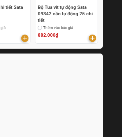
chi tiết Sata
Bộ Tua vít tự động Sata
Bộ tua vít điện
09342 cần tự động 25 chi
bake, dẹp, bôn
tiết
giác SATA 09
 giá
Thêm vào báo giá
Thêm vào báo g
882.000₫
997.000₫