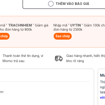
THÊM VÀO BÁO GIÁ
 mã "
TRACHNHIEM
" Giảm giá
Nhập mã "
UYTIN
" Giảm 100k cho
ho đơn hàng từ 800k
đơn hàng từ 2500k
 chép
Sao chép
Thanh toán thẻ tín dụng, ví
Giao hàng nhanh, hiển thị
Momo trả sau
kho rõ ràng
Mu
Thí
ngũ
ồm:
hìn
với