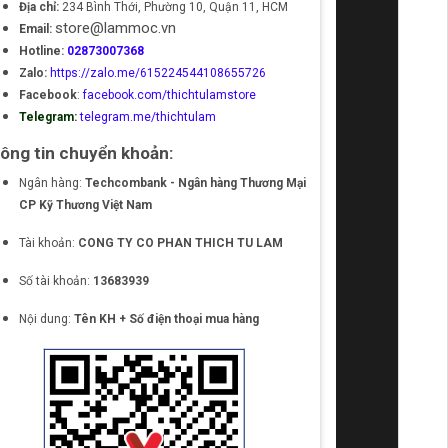
Địa chỉ:
234 Bình Thới, Phường 10, Quận 11, HCM
store@lammoc.vn
Email:
Hotline:
02873007368
Zalo:
https://zalo.me/615224544108655726
Facebook
:
facebook.com/thichtulamstore
Telegram:
telegram.me/thichtulam
ông tin chuyển khoản:
Ngân hàng:
Techcombank - Ngân hàng Thương Mại
CP Kỹ Thương Việt Nam
Tài khoản:
CONG TY CO PHAN THICH TU LAM
Số tài khoản:
13683939
Nội dung:
Tên KH + Số điện thoại mua hàng