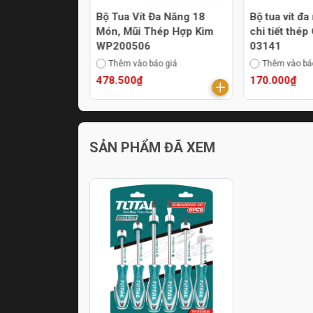
ện tử 6 cái
Bộ Tua Vít Đa Năng 18
Bộ tua vít đa
WP200549
Món, Mũi Thép Hợp Kim
chi tiết thé
WP200506
03141
áo giá
Thêm vào báo giá
Thêm vào bá
478.500₫
170.000₫
SẢN PHẨM ĐÃ XEM