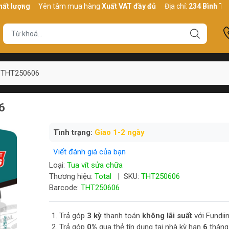
ng
Yên tâm mua hàng
Xuất VAT đầy đủ
Địa chỉ:
234 Bình Thới, P10
al THT250606
6
Tình trạng:
Giao 1-2 ngày
Viết đánh giá của bạn
Loại:
Tua vít sửa chữa
Thương hiệu:
Total
|
SKU:
THT250606
Barcode:
THT250606
Trả góp
3 kỳ
thanh toán
không lãi suất
với Fundii
Trả góp
0%
qua thẻ tín dụng tại nhà kỳ hạn
6
tháng