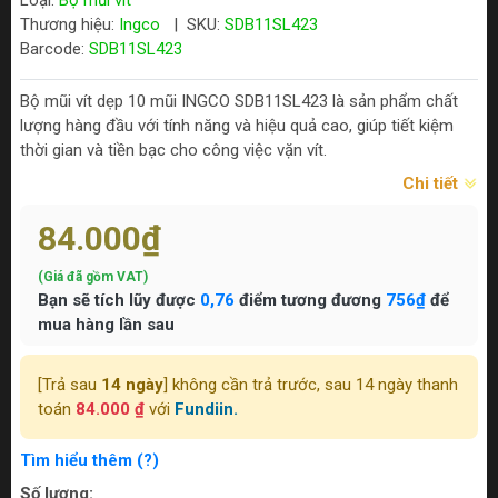
Loại:
Bộ mũi vít
Thương hiệu:
Ingco
|
SKU:
SDB11SL423
Barcode:
SDB11SL423
Bộ mũi vít dẹp 10 mũi INGCO SDB11SL423 là sản phẩm chất
lượng hàng đầu với tính năng và hiệu quả cao, giúp tiết kiệm
thời gian và tiền bạc cho công việc vặn vít.
Chi tiết
84.000₫
(Giá đã gồm VAT)
Bạn sẽ tích lũy được
0,76
điểm tương đương
756₫
để
mua hàng lần sau
[Trả sau
14 ngày
] không cần trả trước, sau 14 ngày thanh
toán
84.000 ₫
với
Fundiin.
Tìm hiểu thêm (?)
Số lượng: