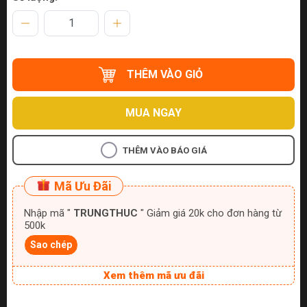
THÊM VÀO GIỎ
MUA NGAY
THÊM VÀO BÁO GIÁ
Mã Ưu Đãi
Nhập mã "
TRUNGTHUC
" Giảm giá 20k cho đơn hàng từ
500k
Sao chép
Xem thêm mã ưu đãi