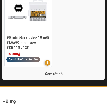
Bộ mũi bắn vít dẹp 10 mũi
SL6x50mm Ingco
SDB11SL423
84.000₫
Áp mã ING04 giảm 20k
Xem tất cả
Hỗ trợ