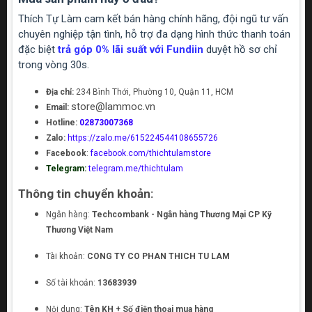
Thích Tự Làm cam kết bán hàng chính hãng, đội ngũ tư vấn
chuyên nghiệp tận tình, hỗ trợ đa dạng hình thức thanh toán
đặc biệt
trả góp 0% lãi suất với Fundiin
duyệt hồ sơ chỉ
trong vòng 30s.
Địa chỉ:
234 Bình Thới, Phường 10, Quận 11, HCM
store@lammoc.vn
Email:
Hotline:
02873007368
Zalo:
https://zalo.me/615224544108655726
Facebook
:
facebook.com/thichtulamstore
Telegram:
telegram.me/thichtulam
Thông tin chuyển khoản:
Ngân hàng:
Techcombank - Ngân hàng Thương Mại CP Kỹ
Thương Việt Nam
Tài khoản:
CONG TY CO PHAN THICH TU LAM
Số tài khoản:
13683939
Nội dung:
Tên KH + Số điện thoại mua hàng