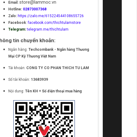
store@lammoc.vn
Email:
Hotline:
02873007368
Zalo:
https://zalo.me/615224544108655726
Facebook
:
facebook.com/thichtulamstore
Telegram:
telegram.me/thichtulam
hông tin chuyển khoản:
Ngân hàng:
Techcombank - Ngân hàng Thương
Mại CP Kỹ Thương Việt Nam
Tài khoản:
CONG TY CO PHAN THICH TU LAM
Số tài khoản:
13683939
Nội dung:
Tên KH + Số điện thoại mua hàng