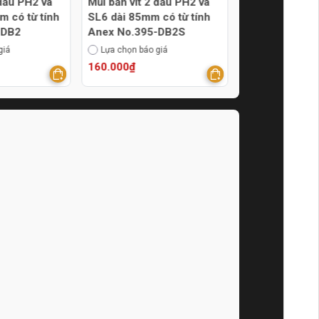
 đầu PH2 và
Mũi bắn vít 2 đầu PH2 và
Mũi bắn vít 4 
m có từ tính
SL6 dài 85mm có từ tính
PH2x300mm A
-DB2
Anex No.395-DB2S
2300
giá
Lựa chọn báo giá
Thêm vào báo g
160.000₫
420.000₫