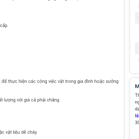
 cấp
 để thực hiện các công việc vặt trong gia đình hoặc xưởng
M
T
 lượng với giá cả phải chăng
ng
d
lã
3
c vật liệu dễ cháy