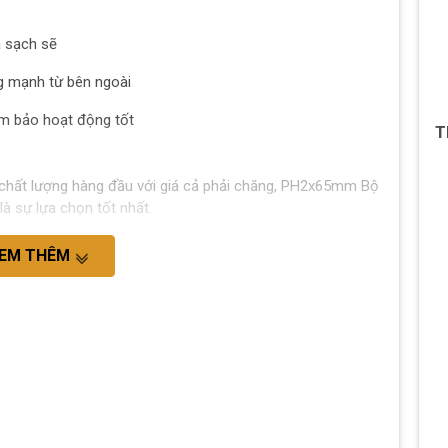
à sạch sẽ
 mạnh từ bên ngoài
m bảo hoạt động tốt
T
chất lượng hàng đầu với giá cả phải chăng, PH2x65mm Bộ
à sự lựa chọn tốt nhất.
EM THÊM