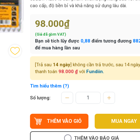
cao cấp, độ bền bỉ và khả năng sử dụng lâu dài.
98.000₫
(Giá đã gồm VAT)
Bạn sẽ tích lũy được
0,88
điểm tương đương
88
để mua hàng lần sau
[Trả sau
14 ngày
] không cần trả trước, sau 14 ngà
thanh toán
98.000 ₫
với
Fundiin.
Tìm hiểu thêm (?)
Số lượng:
THÊM VÀO GIỎ
MUA NGAY
THÊM VÀO BÁO GIÁ