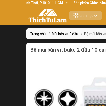
hỉ:
234 Bình Thới, P10, Q11, HCM
Sản phẩm
Chính hãng - Chất 
Danh mục
Trang chủ
/
Mũi bắn vít 2 đầu
/
Bộ mũi bắn v
Bộ mũi bắn vít bake 2 đầu 10