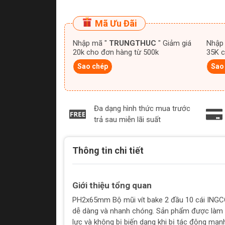
Mã Ưu Đãi
Nhập mã "
TRUNGTHUC
" Giảm giá
Nhập
20k cho đơn hàng từ 500k
35K c
Sao chép
Sao
Đa dạng hình thức mua trước
trả sau miễn lãi suất
Thông tin chi tiết
Giới thiệu tổng quan
PH2x65mm Bộ mũi vít bake 2 đầu 10 cái INGCO 
dễ dàng và nhanh chóng. Sản phẩm được làm b
lực và không bị biến dạng khi bị tác động mạ