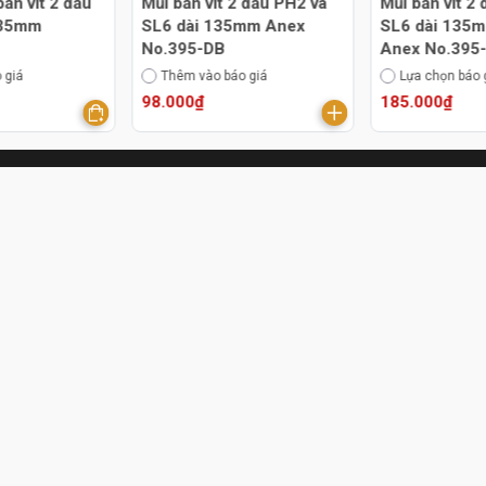
bắn vít 2 đầu
Mũi bắn vít 2 đầu PH2 và
Mũi bắn vít 2
.35mm
SL6 dài 135mm Anex
SL6 dài 135m
No.395-DB
Anex No.395
 giá
Thêm vào báo giá
Lựa chọn báo 
98.000₫
185.000₫