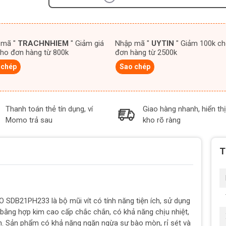
 mã "
TRACHNHIEM
" Giảm giá
Nhập mã "
UYTIN
" Giảm 100k cho
ho đơn hàng từ 800k
đơn hàng từ 2500k
 chép
Sao chép
Thanh toán thẻ tín dụng, ví
Giao hàng nhanh, hiển thị
Momo trả sau
kho rõ ràng
T
SDB21PH233 là bộ mũi vít có tính năng tiện ích, sử dụng
ằng hợp kim cao cấp chắc chắn, có khả năng chịu nhiệt,
nh. Sản phẩm có khả năng ngăn ngừa sự bào mòn, rỉ sét và