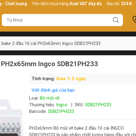
lượng
Yên tâm mua hàng
Xuất VAT đầy đủ
Địa chỉ:
234 Bình Thới, 
ít bake 2 đầu 10 cái PH2x65mm Ingco SDB21PH233
 cái PH2x65mm Ingco SDB21PH233
Tình trạng:
Giao 1-2 ngày
Viết đánh giá của bạn
Loại:
Bộ mũi vít
Thương hiệu:
Ingco
|
SKU:
SDB21PH233
Barcode:
SDB21PH233
PH2x65mm Bộ mũi vít bake 2 đầu 10 cái INGCO
SDB21PH233 là sản phẩm chất lượng hàng đầu với chấ