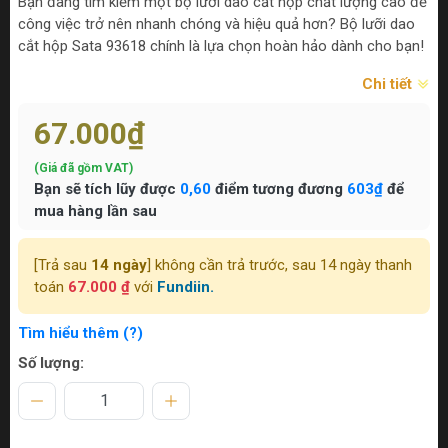
Bạn đang tìm kiếm một bộ lưỡi dao cắt hộp chất lượng cao để
công việc trở nên nhanh chóng và hiệu quả hơn? Bộ lưỡi dao
cắt hộp Sata 93618 chính là lựa chọn hoàn hảo dành cho bạn!
Chi tiết
67.000₫
(Giá đã gồm VAT)
Bạn sẽ tích lũy được
0,60
điểm tương đương
603₫
để
mua hàng lần sau
[Trả sau
14 ngày
] không cần trả trước, sau 14 ngày thanh
toán
67.000 ₫
với
Fundiin.
Tìm hiểu thêm (?)
Số lượng: