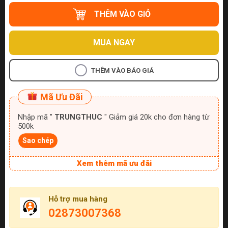
THÊM VÀO GIỎ
MUA NGAY
THÊM VÀO BÁO GIÁ
Mã Ưu Đãi
Nhập mã "
TRUNGTHUC
" Giảm giá 20k cho đơn hàng từ
500k
Sao chép
Xem thêm mã ưu đãi
Hỗ trợ mua hàng
02873007368