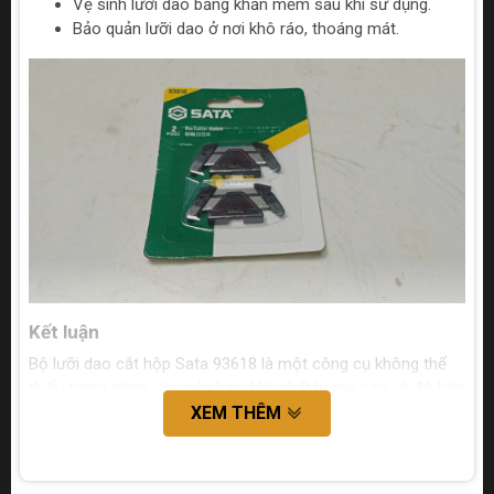
Vệ sinh lưỡi dao bằng khăn mềm sau khi sử dụng.
Bảo quản lưỡi dao ở nơi khô ráo, thoáng mát.
Kết luận
Bộ lưỡi dao cắt hộp Sata 93618 là một công cụ không thể
thiếu trong công việc của bạn. Với chất lượng cao và độ bền
vượt trội, bộ lưỡi dao này sẽ giúp bạn tiết kiệm thời gian và
XEM THÊM
công sức.