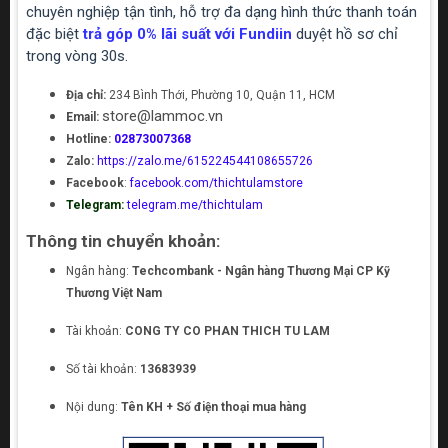
chuyên nghiệp tận tình, hỗ trợ đa dạng hình thức thanh toán
đặc biệt
trả góp 0% lãi suất với Fundiin
duyệt hồ sơ chỉ
trong vòng 30s.
Địa chỉ:
234 Bình Thới, Phường 10, Quận 11, HCM
store@lammoc.vn
Email:
Hotline:
02873007368
Zalo:
https://zalo.me/615224544108655726
Facebook
:
facebook.com/thichtulamstore
Telegram:
telegram.me/thichtulam
Thông tin chuyển khoản:
Ngân hàng:
Techcombank - Ngân hàng Thương Mại CP Kỹ
Thương Việt Nam
Tài khoản:
CONG TY CO PHAN THICH TU LAM
Số tài khoản:
13683939
Nội dung:
Tên KH + Số điện thoại mua hàng