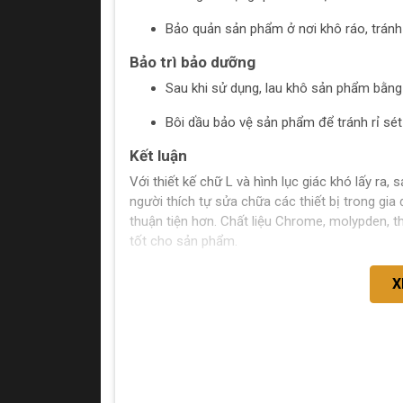
Bảo quản sản phẩm ở nơi khô ráo, tránh 
Bảo trì bảo dưỡng
Sau khi sử dụng, lau khô sản phẩm bằ
Bôi dầu bảo vệ sản phẩm để tránh rỉ sét
Kết luận
Với thiết kế chữ L và hình lục giác khó lấy r
người thích tự sửa chữa các thiết bị trong gi
thuận tiện hơn. Chất liệu Chrome, molypden, 
tốt cho sản phẩm.
X