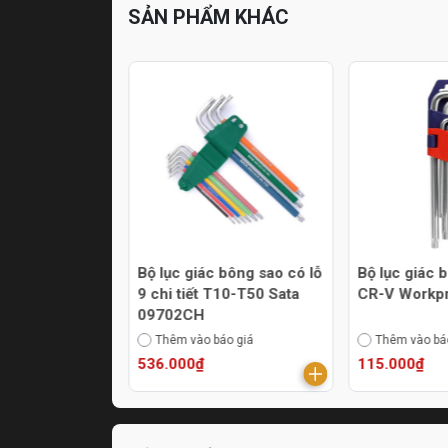
SẢN PHẨM KHÁC
 bông sao loại
Bộ lục giác bông sao có lỗ
Bộ lục giác 
ết Sata 09702
9 chi tiết T10-T50 Sata
CR-V Workp
09702CH
áo giá
Thêm vào báo giá
Thêm vào bá
536.000₫
115.000₫