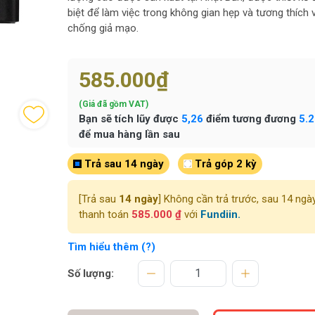
biệt để làm việc trong không gian hẹp và tương thích v
chống giả mạo.
585.000₫
(Giá đã gồm VAT)
Bạn sẽ tích lũy được
5,26
điểm tương đương
5.
để mua hàng lần sau
Trả sau 14 ngày
Trả góp 2 kỳ
[Trả sau
14 ngày
] Không cần trả trước, sau 14 ngà
thanh toán
585.000 ₫
với
Fundiin.
Tìm hiểu thêm (?)
Số lượng: