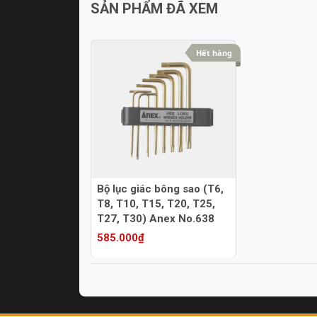
SẢN PHẨM ĐÃ XEM
Hết hàng
Bộ lục giác bông sao (T6,
T8, T10, T15, T20, T25,
T27, T30) Anex No.638
585.000₫