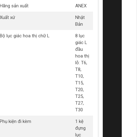
Hãng sản xuất
ANEX
Xuất xứ
Nhật
Bản
Bộ lục giác hoa thị chữ L
8 lục
giác L
đầu
hoa thị
lỗ: T6,
T8,
T10,
T15,
T20,
T25,
T27,
T30
Phụ kiện đi kèm
1 kệ
đựng
lục