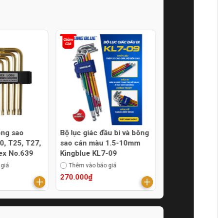
ông sao
Bộ lục giác đầu bi và bông
Bộ lục giác xế
0, T25, T27,
sao cán màu 1.5-10mm
sao từ T9-T40
ex No.639
Kingblue KL7-09
WP222030
 giá
Thêm vào báo giá
Thêm vào báo g
270.000₫
99.000₫