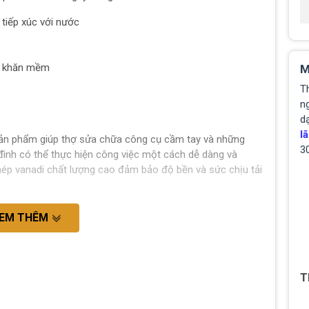
tiếp xúc với nước
ng khăn mềm
M
T
ng
d
lã
a, sản phẩm giúp thợ sửa chữa công cụ cầm tay và những
3
a đình có thể thực hiện công việc một cách dễ dàng và
thép vanadi chất lượng cao đảm bảo độ bền và sức chịu tải
EM THÊM
T