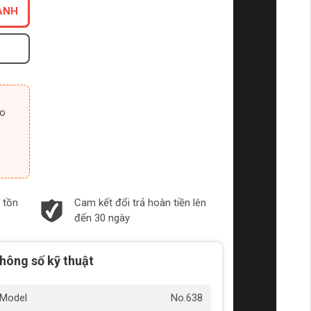
ANH
 tồn
Cam kết đổi trả hoàn tiền lên
đến 30 ngày
hông số kỹ thuật
Model
No.638