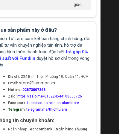
giác
ua sản phẩm này ở đâu?
hích Tự Làm cam kết bán hàng chính hãng, đội
ũ tư vấn chuyên nghiệp tận tình, hỗ trợ đa
ạng hình thức thanh toán đặc biệt
trả góp 0%
i suất với Fundiin
duyệt hồ sơ chỉ trong vòng
0s.
Địa chỉ:
234 Bình Thới, Phường 10, Quận 11, HCM
store@lammoc.vn
Email:
Hotline:
02873007368
Zalo:
https://zalo.me/615224544108655726
Facebook
:
facebook.com/thichtulamstore
Telegram:
telegram.me/thichtulam
hông tin chuyển khoản:
Ngân hàng:
Techcombank - Ngân hàng Thương