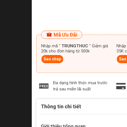
Mã Ưu Đãi
Nhập mã "
TRUNGTHUC
" Giảm giá
Nhập
20k cho đơn hàng từ 500k
35K c
Sao chép
Sao
Đa dạng hình thức mua trước
trả sau miễn lãi suất
Thông tin chi tiết
Giới thiệu tổng quan