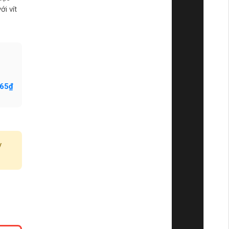
ới vít
265₫
y