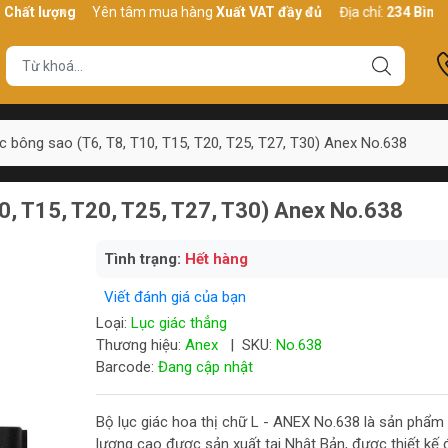
ượng
Yên tâm mua hàng
Xuất VAT đầy đủ
Địa chỉ:
234 Bình Thới, P
ác bông sao (T6, T8, T10, T15, T20, T25, T27, T30) Anex No.638
10, T15, T20, T25, T27, T30) Anex No.638
Tình trạng:
Hết hàng
Viết đánh giá của bạn
Loại:
Lục giác thẳng
Thương hiệu:
Anex
|
SKU:
No.638
Barcode:
Đang cập nhật
Bộ lục giác hoa thị chữ L - ANEX No.638 là sản phẩm
lượng cao được sản xuất tại Nhật Bản, được thiết kế 