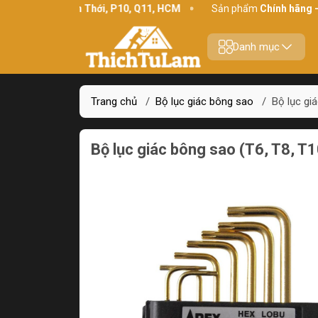
ỉ:
234 Bình Thới, P10, Q11, HCM
Sản phẩm
Chính hãng - Chất l
Danh mục
Trang chủ
/
Bộ lục giác bông sao
/
Bộ lục gi
Bộ lục giác bông sao (T6, T8, T