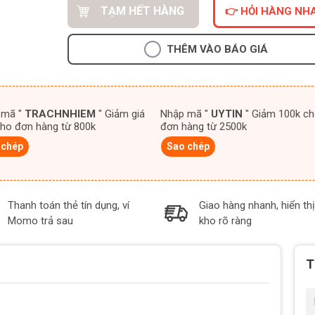
TẠM HẾT HÀNG
👉 HỎI HÀNG NH
THÊM VÀO BÁO GIÁ
 mã "
TRACHNHIEM
" Giảm giá
Nhập mã "
UYTIN
" Giảm 100k cho
ho đơn hàng từ 800k
đơn hàng từ 2500k
 chép
Sao chép
Thanh toán thẻ tín dụng, ví
Giao hàng nhanh, hiển thị
Momo trả sau
kho rõ ràng
T