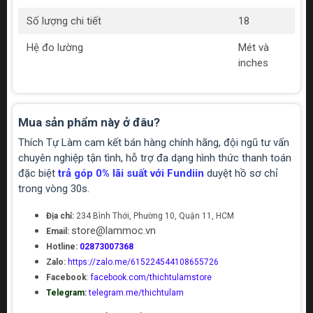
Số lượng chi tiết
18
Hệ đo lường
Mét và
inches
Mua sản phẩm này ở đâu?
Thích Tự Làm cam kết bán hàng chính hãng, đội ngũ tư vấn
chuyên nghiệp tận tình, hỗ trợ đa dạng hình thức thanh toán
đặc biệt
trả góp 0% lãi suất với Fundiin
duyệt hồ sơ chỉ
trong vòng 30s.
Địa chỉ:
234 Bình Thới, Phường 10, Quận 11, HCM
store@lammoc.vn
Email:
Hotline:
02873007368
Zalo:
https://zalo.me/615224544108655726
Facebook
:
facebook.com/thichtulamstore
Telegram:
telegram.me/thichtulam