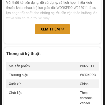
Với thiết kế tiện dụng, dễ sử dụng, và tích hợp nhiều kích
thước khác nhau, bộ lục giác dài WORKPRO W022011 là sự
lựa chọn tốt nhất cho những người cần vặn tháo bulông, ốc
vít và sửa chữa ô tô, xe máy.
XEM THÊM
Thông số kỹ thuật
Mã sản phẩm
W022011
Thương hiệu
WORKPRO
Xuất xứ
China
Chất liệu
Thép
chrome-
vanadi