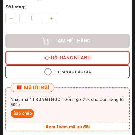
Số lượng:
TẠM HẾT HÀNG
👉 HỎI HÀNG NHANH
THÊM VÀO BÁO GIÁ
Mã Ưu Đãi
Nhập mã "
TRUNGTHUC
" Giảm giá 20k cho đơn hàng từ
500k
Sao chép
Xem thêm mã ưu đãi