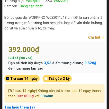
Thương hiệu:
Workpro
|
SKU:
W022011
Barcode:
Đang cập nhật
Bộ lục giác dài WORKPRO W022011, 18 chi tiết là sản phẩm lý
tưởng trong môi trường hạn hẹp, phù hợp để vặn tháo bulông,
ốc vít và sửa chữa ô tô, xe máy.
Chi tiết
392.000₫
(Giá đã gồm VAT)
Bạn sẽ tích lũy được
3,53
điểm tương đương
3.528₫
để mua hàng lần sau
Trả sau 14 ngày
Trả góp 2 kỳ
[Trả sau
14 ngày
] Không cần trả trước, sau 14 ngày thanh
toán
392.000 ₫
với
Fundiin.
Tìm hiểu thêm (?)