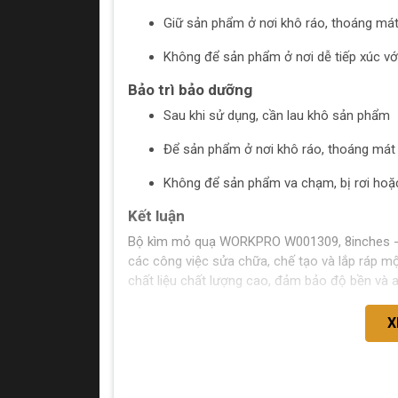
Giữ sản phẩm ở nơi khô ráo, thoáng mát
Không để sản phẩm ở nơi dễ tiếp xúc với
Bảo trì bảo dưỡng
Sau khi sử dụng, cần lau khô sản phẩm
Để sản phẩm ở nơi khô ráo, thoáng mát
Không để sản phẩm va chạm, bị rơi hoặ
Kết luận
Bộ kìm mỏ quạ WORKPRO W001309, 8inches - 1
các công việc sửa chữa, chế tạo và lắp ráp 
chất liệu chất lượng cao, đảm bảo độ bền và a
X