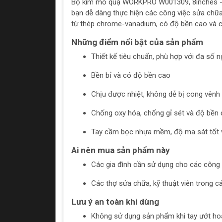
Bộ kìm mỏ quạ WORKPRO W001309, 8inches - 10
bạn dễ dàng thực hiện các công việc sửa chữa
từ thép chrome-vanadium, có độ bền cao và c
Những điểm nổi bật của sản phẩm
Thiết kế tiêu chuẩn, phù hợp với đa số 
Bền bỉ và có độ bền cao
Chịu được nhiệt, không dễ bị cong vênh
Chống oxy hóa, chống gỉ sét và độ bền
Tay cầm bọc nhựa mềm, độ ma sát tốt và
Ai nên mua sản phẩm này
Các gia đình cần sử dụng cho các công v
Các thợ sửa chữa, kỹ thuật viên trong c
Lưu ý an toàn khi dùng
Không sử dụng sản phẩm khi tay ướt hoặ