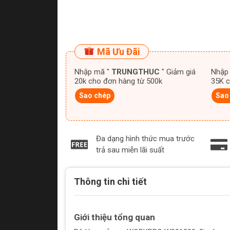
Mã Ưu Đãi
Nhập mã "
TRUNGTHUC
" Giảm giá
Nhập
20k cho đơn hàng từ 500k
35K c
Sao chép
Sao
Đa dạng hình thức mua trước
trả sau miễn lãi suất
Thông tin chi tiết
Giới thiệu tổng quan