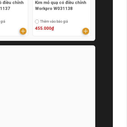
ó điều chỉnh
Kìm mỏ quạ có điều chỉnh
Kìm cắt đầu n
31137
Workpro W031138
7inch Senka 
 giá
Thêm vào báo giá
Thêm vào báo g
455.000₫
182.000₫