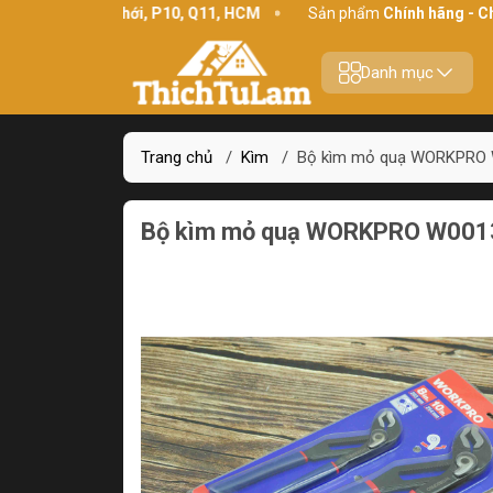
34 Bình Thới, P10, Q11, HCM
Sản phẩm
Chính hãng - Chất lượn
Danh mục
Trang chủ
/
Kìm
/
Bộ kìm mỏ quạ WORKPRO W
Bộ kìm mỏ quạ WORKPRO W0013