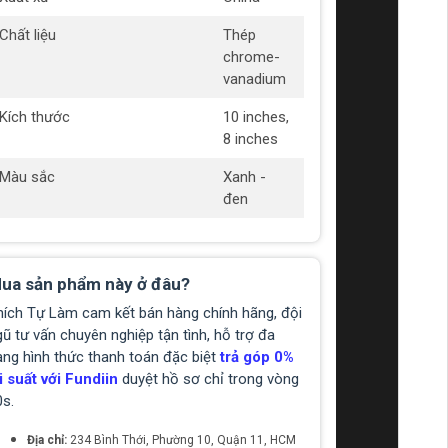
Chất liệu
Thép
chrome-
vanadium
Kích thước
10 inches,
8 inches
Màu sắc
Xanh -
đen
ua sản phẩm này ở đâu?
hích Tự Làm cam kết bán hàng chính hãng, đội
ũ tư vấn chuyên nghiệp tận tình, hỗ trợ đa
ạng hình thức thanh toán đặc biệt
trả góp 0%
i suất với Fundiin
duyệt hồ sơ chỉ trong vòng
0s.
Địa chỉ:
234 Bình Thới, Phường 10, Quận 11, HCM