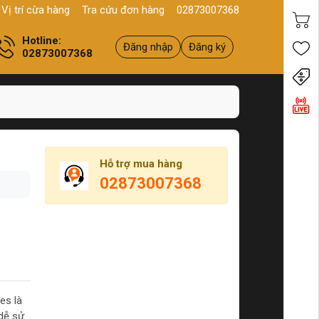
, Q11, HCM
Sản phẩm
Chính hãng - Chất lượng
Yên tâm mua 
Vị trí cừa hàng
Tra cứu đơn hàng
02873007368
Hotline:
Đăng nhập
Đăng ký
02873007368
Tiến
Hỗ trợ mua hàng
02873007368
es là
 dễ sử