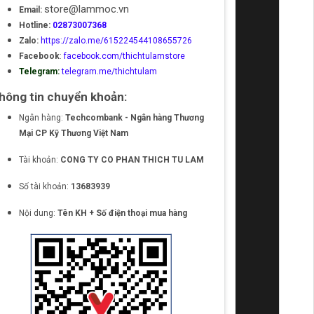
store@lammoc.vn
Email:
Hotline:
02873007368
Zalo:
https://zalo.me/615224544108655726
Facebook
:
facebook.com/thichtulamstore
Telegram:
telegram.me/thichtulam
hông tin chuyển khoản:
Ngân hàng:
Techcombank - Ngân hàng Thương
Mại CP Kỹ Thương Việt Nam
Tài khoản:
CONG TY CO PHAN THICH TU LAM
Số tài khoản:
13683939
Nội dung:
Tên KH + Số điện thoại mua hàng