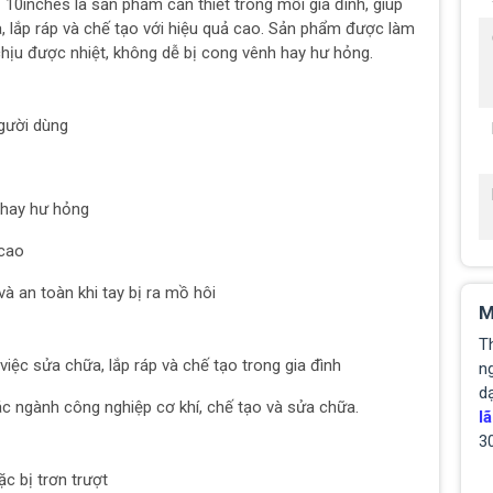
inches là sản phẩm cần thiết trong mỗi gia đình, giúp
, lắp ráp và chế tạo với hiệu quả cao. Sản phẩm được làm
hịu được nhiệt, không dễ bị cong vênh hay hư hỏng.
người dùng
 hay hư hỏng
 cao
 an toàn khi tay bị ra mồ hôi
M
T
iệc sửa chữa, lắp ráp và chế tạo trong gia đình
ng
d
ác ngành công nghiệp cơ khí, chế tạo và sửa chữa.
lã
3
c bị trơn trượt