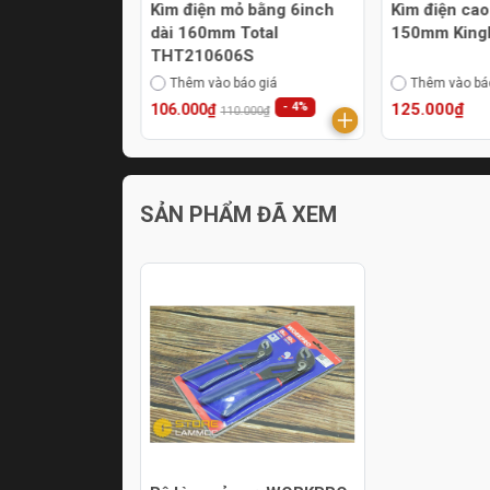
g hợp 7inch
Kìm điện mỏ bằng 6inch
Kìm điện cao
rkin 100107
dài 160mm Total
150mm King
THT210606S
áo giá
Thêm vào báo giá
Thêm vào bá
- 4%
125.000₫
106.000₫
110.000₫
SẢN PHẨM ĐÃ XEM