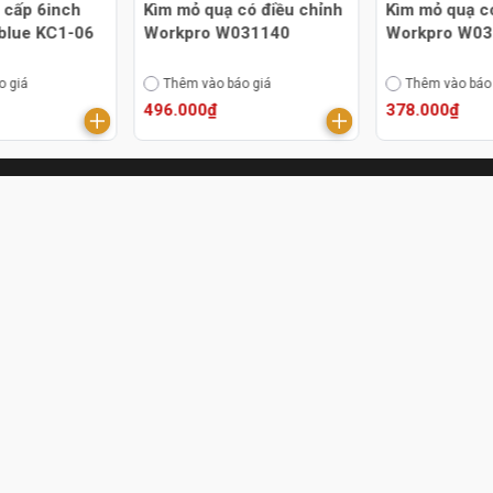
 cấp 6inch
Kìm mỏ quạ có điều chỉnh
Kìm mỏ quạ c
blue KC1-06
Workpro W031140
Workpro W0
o giá
Thêm vào báo giá
Thêm vào báo
496.000₫
378.000₫