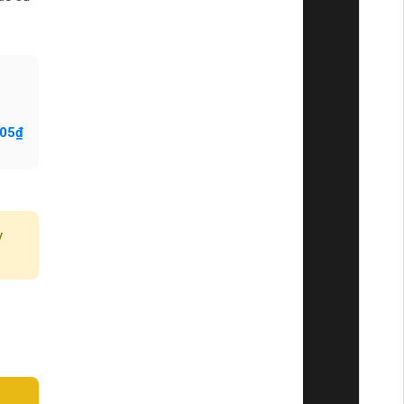
805₫
y