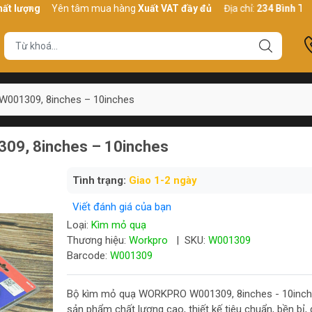
g
Yên tâm mua hàng
Xuất VAT đầy đủ
Địa chỉ:
234 Bình Thới, P10
001309, 8inches – 10inches
09, 8inches – 10inches
Tình trạng:
Giao 1-2 ngày
Viết đánh giá của bạn
Loại:
Kìm mỏ quạ
Thương hiệu:
Workpro
|
SKU:
W001309
Barcode:
W001309
Bộ kìm mỏ quạ WORKPRO W001309, 8inches - 10inch
sản phẩm chất lượng cao, thiết kế tiêu chuẩn, bền bỉ,