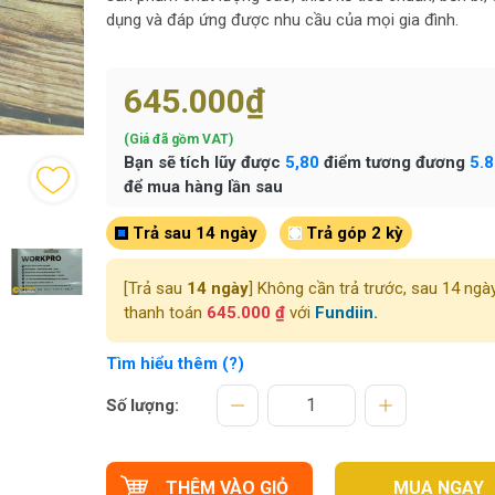
dụng và đáp ứng được nhu cầu của mọi gia đình.
645.000₫
(Giá đã gồm VAT)
Bạn sẽ tích lũy được
5,80
điểm tương đương
5.
để mua hàng lần sau
Trả sau 14 ngày
Trả góp 2 kỳ
[Trả sau
14 ngày
] Không cần trả trước, sau 14 ngà
thanh toán
645.000 ₫
với
Fundiin.
Tìm hiểu thêm (?)
Số lượng:
THÊM VÀO GIỎ
MUA NGAY