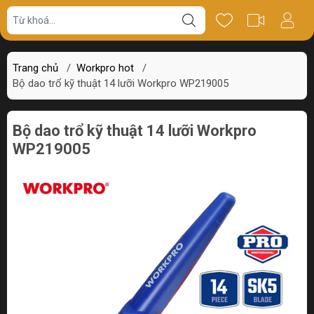
Giá bán
Miêu tả
Thông số
Review
Trang chủ
/
Workpro hot
/
Bộ dao trổ kỹ thuật 14 lưỡi Workpro WP219005
Bộ dao trổ kỹ thuật 14 lưỡi Workpro
WP219005