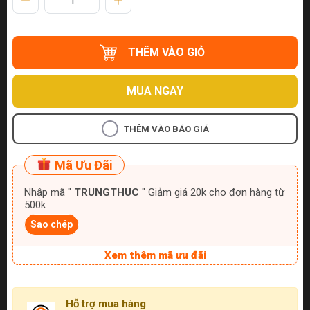
THÊM VÀO GIỎ
MUA NGAY
THÊM VÀO BÁO GIÁ
Mã Ưu Đãi
Nhập mã "
TRUNGTHUC
" Giảm giá 20k cho đơn hàng từ
500k
Sao chép
Xem thêm mã ưu đãi
Hỗ trợ mua hàng