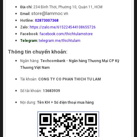
Địa chỉ:
234 Bình Thới, Phường 10, Quận 11, HCM
store@lammoc.vn
Email:
Hotline:
02873007368
Zalo:
https://zalo.me/615224544108655726
Facebook
:
facebook.com/thichtulamstore
Telegram:
telegram.me/thichtulam
Thông tin chuyển khoản:
Ngân hàng:
Techcombank - Ngân hàng Thương Mại CP Kỹ
Thương Việt Nam
Tài khoản:
CONG TY CO PHAN THICH TU LAM
Số tài khoản:
13683939
Nội dung:
Tên KH + Số điện thoại mua hàng