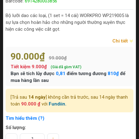
Barcode:
6914280003856
Bộ lưỡi dao các loại, (1 set = 14 cái) WORKPRO WP219005 là
sự lựa chọn hoàn hảo cho những người thường xuyên thực
hiện các công việc cắt gọt.
Chi tiết
90.000₫
99.000₫
Tiết kiệm
9.000₫
(Giá đã gồm VAT)
Bạn sẽ tích lũy được
0,81
điểm tương đương
810₫
để
mua hàng lần sau
[Trả sau
14 ngày
] không cần trả trước, sau 14 ngày thanh
toán
90.000 ₫
với
Fundiin.
Tìm hiểu thêm (?)
Số lượng: