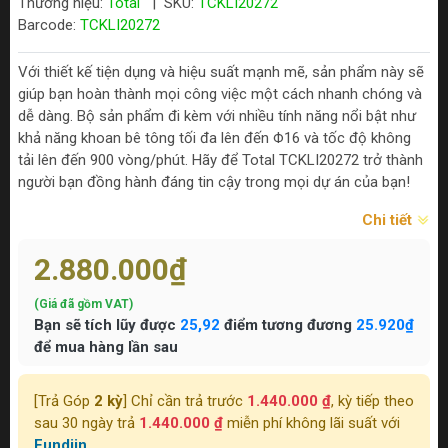
Thương hiệu:
Total
|
SKU:
TCKLI20272
Barcode:
TCKLI20272
Với thiết kế tiện dụng và hiệu suất mạnh mẽ, sản phẩm này sẽ
giúp bạn hoàn thành mọi công việc một cách nhanh chóng và
dễ dàng. Bộ sản phẩm đi kèm với nhiều tính năng nổi bật như
khả năng khoan bê tông tối đa lên đến Φ16 và tốc độ không
tải lên đến 900 vòng/phút. Hãy để Total TCKLI20272 trở thành
người bạn đồng hành đáng tin cậy trong mọi dự án của bạn!
Chi tiết
2.880.000₫
(Giá đã gồm VAT)
Bạn sẽ tích lũy được
25,92
điểm tương đương
25.920₫
để mua hàng lần sau
[Trả Góp
2 kỳ
] Chỉ cần trả trước
1.440.000 ₫
, kỳ tiếp theo
sau 30 ngày trả
1.440.000 ₫
miễn phí không lãi suất với
Fundiin.