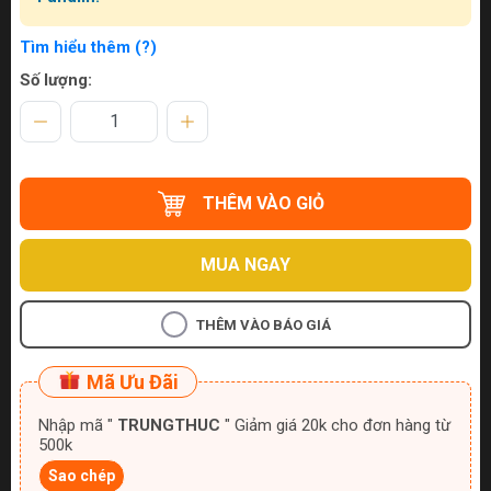
Tìm hiểu thêm (?)
Số lượng:
THÊM VÀO GIỎ
MUA NGAY
THÊM VÀO BÁO GIÁ
Mã Ưu Đãi
Nhập mã "
TRUNGTHUC
" Giảm giá 20k cho đơn hàng từ
500k
Sao chép