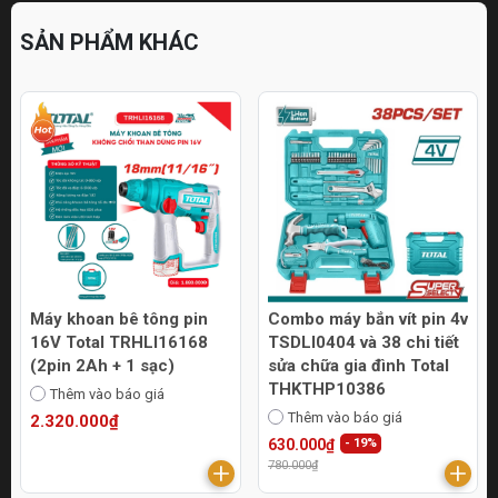
SẢN PHẨM KHÁC
Máy khoan bê tông pin
Combo máy bắn vít pin 4v
16V Total TRHLI16168
TSDLI0404 và 38 chi tiết
(2pin 2Ah + 1 sạc)
sửa chữa gia đình Total
THKTHP10386
Thêm vào báo giá
Thêm vào báo giá
2.320.000₫
630.000₫
- 19%
780.000₫