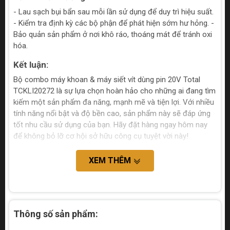
- Lau sạch bụi bẩn sau mỗi lần sử dụng để duy trì hiệu suất.
- Kiểm tra định kỳ các bộ phận để phát hiện sớm hư hỏng. -
Bảo quản sản phẩm ở nơi khô ráo, thoáng mát để tránh oxi
hóa.
Kết luận:
Bộ combo máy khoan & máy siết vít dùng pin 20V Total
TCKLI20272 là sự lựa chọn hoàn hảo cho những ai đang tìm
kiếm một sản phẩm đa năng, mạnh mẽ và tiện lợi. Với nhiều
tính năng nổi bật và độ bền cao, sản phẩm này sẽ đáp ứng
tốt nhu cầu sử dụng của bạn. Hãy đặt hàng ngay hôm nay
để không bỏ lỡ cơ hội sở hữu công cụ tuyệt vời này!
XEM THÊM
Thông số sản phẩm: