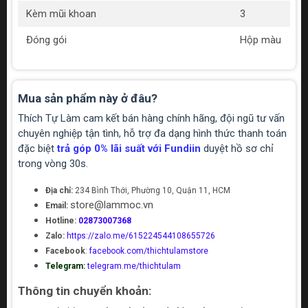
Kèm mũi khoan
3
Đóng gói
Hộp màu
Mua sản phẩm này ở đâu?
Thích Tự Làm cam kết bán hàng chính hãng, đội ngũ tư vấn
chuyên nghiệp tận tình, hỗ trợ đa dạng hình thức thanh toán
đặc biệt
trả góp 0% lãi suất với Fundiin
duyệt hồ sơ chỉ
trong vòng 30s.
Địa chỉ:
234 Bình Thới, Phường 10, Quận 11, HCM
store@lammoc.vn
Email:
Hotline:
02873007368
Zalo:
https://zalo.me/615224544108655726
Facebook
:
facebook.com/thichtulamstore
Telegram:
telegram.me/thichtulam
Thông tin chuyển khoản: