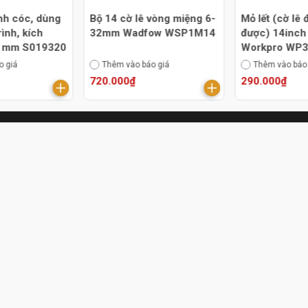
nh cóc, dùng
Bộ 14 cờ lê vòng miệng 6-
Mỏ lết (cờ lê 
ình, kích
32mm Wadfow WSP1M14
được) 14inc
21mm S019320
Workpro WP
o giá
Thêm vào báo giá
Thêm vào báo
720.000₫
290.000₫