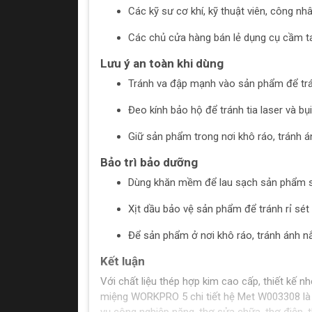
Các kỹ sư cơ khí, kỹ thuật viên, công nh
Các chủ cửa hàng bán lẻ dụng cụ cầm t
Lưu ý an toàn khi dùng
Tránh va đập mạnh vào sản phẩm để tr
Đeo kính bảo hộ để tránh tia laser và b
Giữ sản phẩm trong nơi khô ráo, tránh á
Bảo trì bảo dưỡng
Dùng khăn mềm để lau sạch sản phẩm s
Xịt dầu bảo vệ sản phẩm để tránh rỉ sét
Để sản phẩm ở nơi khô ráo, tránh ánh nắ
Kết luận
Với chất liệu thép hợp kim cao cấp, thiết kế nh
miệng WORKPRO 5 chi tiết hệ Met W003308 là s