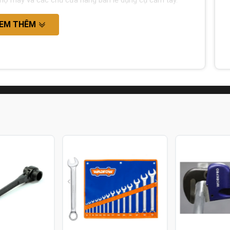
 thợ máy và các chủ cửa hàng bán lẻ dụng cụ cầm tay.
EM THÊM