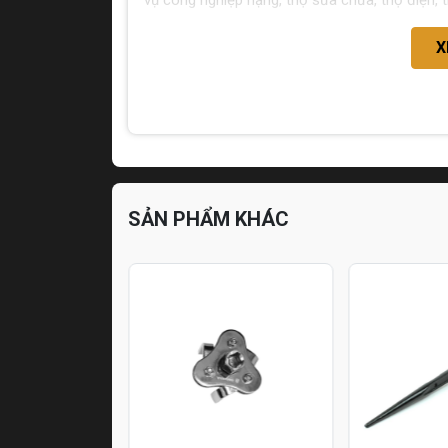
vụ công nghiệp nặng, thợ sửa chữa, thợ điện,
X
SẢN PHẨM KHÁC
Hết hàng