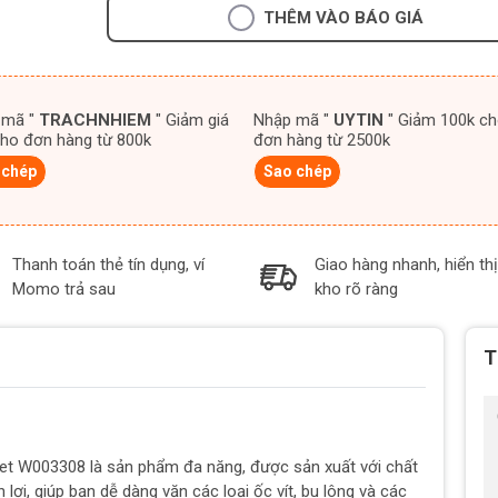
THÊM VÀO BÁO GIÁ
 mã "
TRACHNHIEM
" Giảm giá
Nhập mã "
UYTIN
" Giảm 100k cho
ho đơn hàng từ 800k
đơn hàng từ 2500k
 chép
Sao chép
Thanh toán thẻ tín dụng, ví
Giao hàng nhanh, hiển thị
Momo trả sau
kho rõ ràng
T
et W003308 là sản phẩm đa năng, được sản xuất với chất
 lợi, giúp bạn dễ dàng vặn các loại ốc vít, bu lông và các