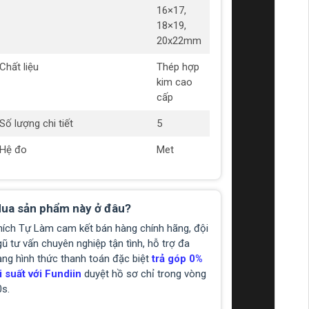
16×17,
18×19,
20x22mm
Chất liệu
Thép hợp
kim cao
cấp
Số lượng chi tiết
5
Hệ đo
Met
ua sản phẩm này ở đâu?
hích Tự Làm cam kết bán hàng chính hãng, đội
ũ tư vấn chuyên nghiệp tận tình, hỗ trợ đa
ạng hình thức thanh toán đặc biệt
trả góp 0%
i suất với Fundiin
duyệt hồ sơ chỉ trong vòng
0s.