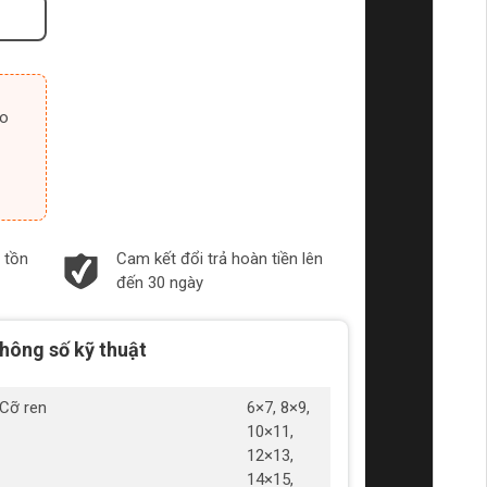
 tồn
Cam kết đổi trả hoàn tiền lên
đến 30 ngày
hông số kỹ thuật
Cỡ ren
6×7, 8×9,
10×11,
12×13,
14×15,