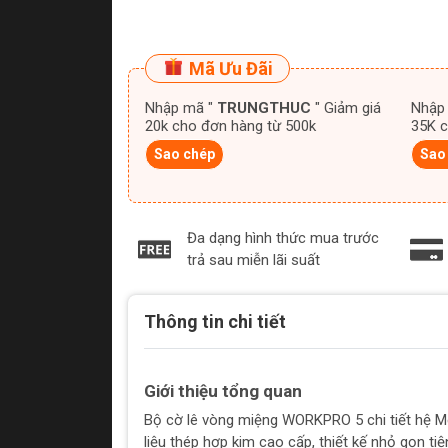
Mã Ưu Đãi
Nhập mã "
TRUNGTHUC
" Giảm giá
Nhập
20k cho đơn hàng từ 500k
35K c
Sao chép
Sao
Đa dạng hình thức mua trước
trả sau miễn lãi suất
Thông tin chi tiết
Giới thiệu tổng quan
Bộ cờ lê vòng miệng WORKPRO 5 chi tiết hệ M
liệu thép hợp kim cao cấp, thiết kế nhỏ gọn tiện