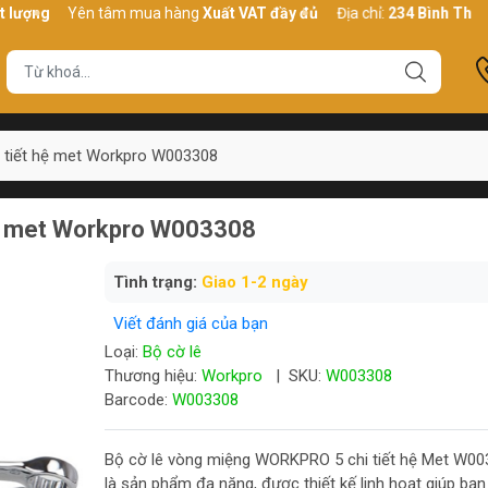
Yên tâm mua hàng
Xuất VAT đầy đủ
Địa chỉ:
234 Bình Thới, P10, 
i tiết hệ met Workpro W003308
 hệ met Workpro W003308
Tình trạng:
Giao 1-2 ngày
Viết đánh giá của bạn
Loại:
Bộ cờ lê
Thương hiệu:
Workpro
|
SKU:
W003308
Barcode:
W003308
Bộ cờ lê vòng miệng WORKPRO 5 chi tiết hệ Met W00
là sản phẩm đa năng, được thiết kế linh hoạt giúp bạn 