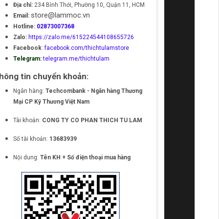
Địa chỉ:
234 Bình Thới, Phường 10, Quận 11, HCM
store@lammoc.vn
Email:
Hotline:
02873007368
Zalo:
https://zalo.me/615224544108655726
Facebook
:
facebook.com/thichtulamstore
Telegram:
telegram.me/thichtulam
hông tin chuyển khoản:
Ngân hàng:
Techcombank - Ngân hàng Thương
Mại CP Kỹ Thương Việt Nam
Tài khoản:
CONG TY CO PHAN THICH TU LAM
Số tài khoản:
13683939
Nội dung:
Tên KH + Số điện thoại mua hàng