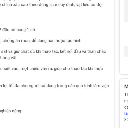
 chính xác cao theo đúng size quy định, vật liệu có độ
 2 đầu có cùng 1 cỡ
gỉ, chống ăn mòn, dễ dàng hàn hoặc tạo hình
sát và giữ chặt ốc khi thao tác, kết nối đầu và thân chắc
 hỏng vặt
 siết vào, một chiều văn ra, giúp cho thao tác khi thực
iện lợi tối đa cho người sử dụng trong các quá trình làm việc
M
T
ng
d
nghiệp nặng
lã
3