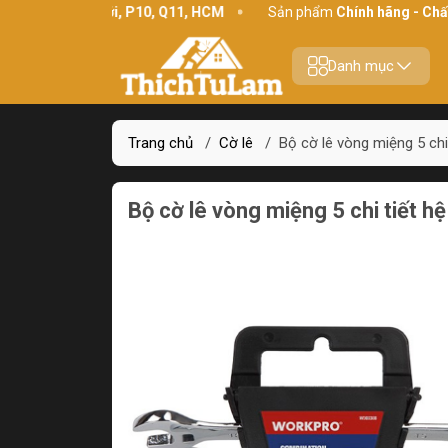
 Bình Thới, P10, Q11, HCM
Sản phẩm
Chính hãng - Chất lượng
Danh mục
Trang chủ
/
Cờ lê
/
Bộ cờ lê vòng miệng 5 ch
Bộ cờ lê vòng miệng 5 chi tiết