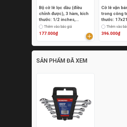
g dài tăng lực
Bộ cờ lê lọc dầu (điều
Cờ lê vặn bá
m Wadfow
chỉnh được), 3 hàm, kích
trong công tr
thước: 1/2 inches,
thước: 17x
Workpro WP319011
áo giá
Thêm vào báo giá
Thêm vào bá
177.000₫
396.000₫
SẢN PHẨM ĐÃ XEM