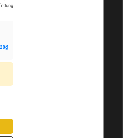
sử dụng
728₫
y