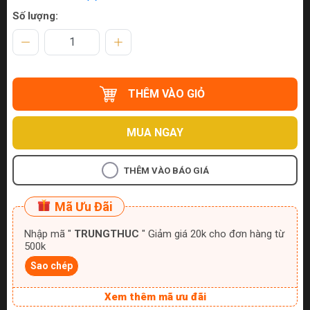
Số lượng:
THÊM VÀO GIỎ
MUA NGAY
THÊM VÀO BÁO GIÁ
Mã Ưu Đãi
Nhập mã "
TRUNGTHUC
" Giảm giá 20k cho đơn hàng từ
500k
Sao chép
Xem thêm mã ưu đãi