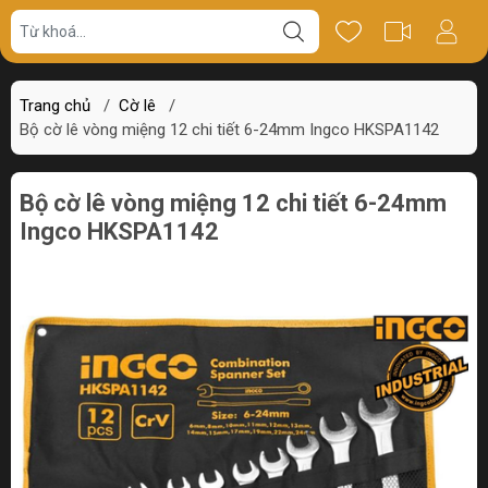
Giá bán
Miêu tả
Thông số
Review
Trang chủ
/
Cờ lê
/
Bộ cờ lê vòng miệng 12 chi tiết 6-24mm Ingco HKSPA1142
Bộ cờ lê vòng miệng 12 chi tiết 6-24mm
Ingco HKSPA1142