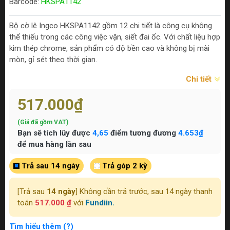
Barcode:
HKSPA1142
Bộ cờ lê Ingco HKSPA1142 gồm 12 chi tiết là công cụ không
thể thiếu trong các công việc vặn, siết đai ốc. Với chất liệu hợp
kim thép chrome, sản phẩm có độ bền cao và không bị mài
mòn, gỉ sét theo thời gian.
Chi tiết
517.000₫
(Giá đã gồm VAT)
Bạn sẽ tích lũy được
4,65
điểm tương đương
4.653₫
để mua hàng lần sau
Trả sau 14 ngày
Trả góp 2 kỳ
[Trả sau
14 ngày
] Không cần trả trước, sau 14 ngày thanh
toán
517.000 ₫
với
Fundiin.
Tìm hiểu thêm (?)