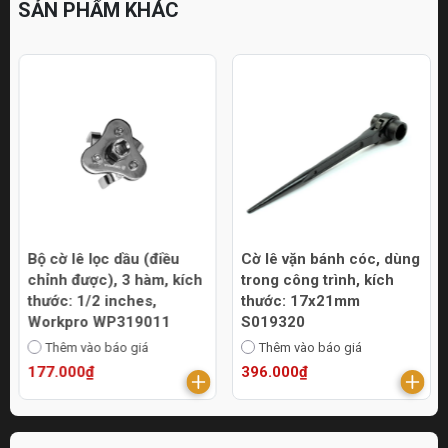
SẢN PHẨM KHÁC
Bộ cờ lê lọc dầu (điều
Cờ lê vặn bánh cóc, dùng
chỉnh được), 3 hàm, kích
trong công trình, kích
thước: 1/2 inches,
thước: 17x21mm
Workpro WP319011
S019320
Thêm vào báo giá
Thêm vào báo giá
177.000₫
396.000₫