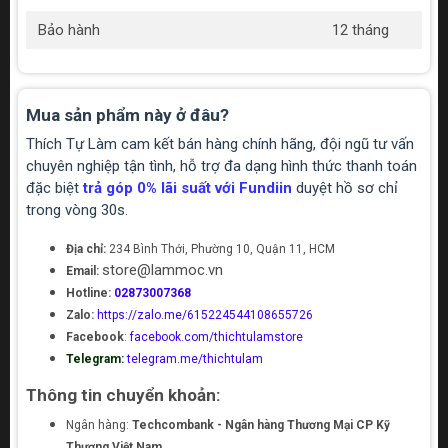
Bảo hành
12 tháng
Mua sản phẩm này ở đâu?
Thích Tự Làm cam kết bán hàng chính hãng, đội ngũ tư vấn
chuyên nghiệp tận tình, hỗ trợ đa dạng hình thức thanh toán
đặc biệt
trả góp 0% lãi suất với Fundiin
duyệt hồ sơ chỉ
trong vòng 30s.
Địa chỉ:
234 Bình Thới, Phường 10, Quận 11, HCM
store@lammoc.vn
Email:
Hotline:
02873007368
Zalo:
https://zalo.me/615224544108655726
Facebook
:
facebook.com/thichtulamstore
Telegram:
telegram.me/thichtulam
Thông tin chuyển khoản:
Ngân hàng:
Techcombank - Ngân hàng Thương Mại CP Kỹ
Thương Việt Nam