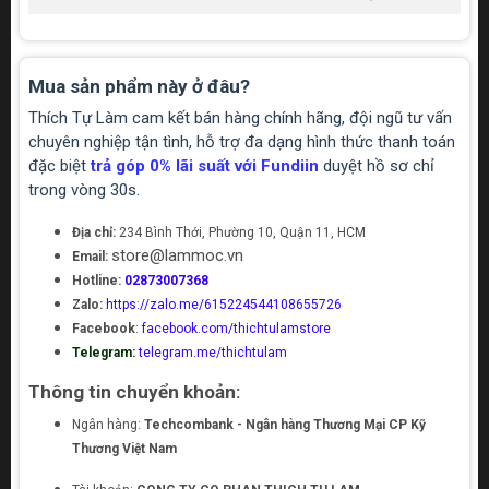
Mua sản phẩm này ở đâu?
Thích Tự Làm cam kết bán hàng chính hãng, đội ngũ tư vấn
chuyên nghiệp tận tình, hỗ trợ đa dạng hình thức thanh toán
đặc biệt
trả góp 0% lãi suất với Fundiin
duyệt hồ sơ chỉ
trong vòng 30s.
Địa chỉ:
234 Bình Thới, Phường 10, Quận 11, HCM
store@lammoc.vn
Email:
Hotline:
02873007368
Zalo:
https://zalo.me/615224544108655726
Facebook
:
facebook.com/thichtulamstore
Telegram:
telegram.me/thichtulam
Thông tin chuyển khoản:
Ngân hàng:
Techcombank - Ngân hàng Thương Mại CP Kỹ
Thương Việt Nam