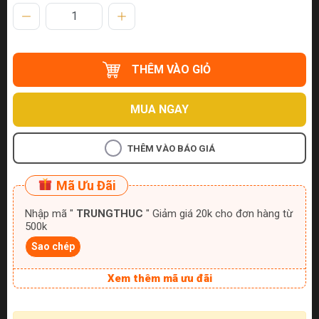
THÊM VÀO GIỎ
MUA NGAY
THÊM VÀO BÁO GIÁ
Mã Ưu Đãi
Nhập mã "
TRUNGTHUC
" Giảm giá 20k cho đơn hàng từ
500k
Sao chép
Xem thêm mã ưu đãi