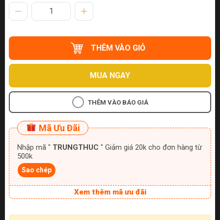
THÊM VÀO GIỎ
MUA NGAY
THÊM VÀO BÁO GIÁ
Mã Ưu Đãi
Nhập mã "
TRUNGTHUC
" Giảm giá 20k cho đơn hàng từ
500k
Sao chép
Xem thêm mã ưu đãi