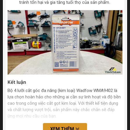
tránh tổn hại và gia tăng tuổi thọ của sản phẩm.
Kết luận
Bộ 4 lưỡi cắt góc đa năng (kim loại) Wadfow WMA9402 là
lựa chọn hoàn hảo cho những ai cần sự linh hoạt và độ bền
cao trong công việc cắt gọt kim loại. Với thiết kế tiện dụng
và chất lượng vượt trội, sản phẩm này chắc chắn sẽ đáp
ứng mọi nhu cầu của bạn.
XEM THÊM