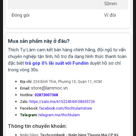
52mm
Đóng gói
Vỉ đôi
Mua sản phẩm này ở đâu?
Thích Tự Làm cam kết bán hàng chính hãng, đội ngũ tư vấn
chuyên nghiệp tận tình, hỗ trợ đa dạng hình thức thanh toán
đặc biệt
trả góp 0% lãi suất với Fundiin
duyệt hồ sơ chỉ
trong vòng 30s.
Địa chỉ:
234 Bình Thới, Phường 10, Quận 11, HCM
store@lammoc.vn
Email:
Hotline:
02873007368
Zalo:
https://zalo.me/615224544108655726
Facebook
:
facebook.com/thichtulamstore
Telegram:
telegram.me/thichtulam
Thông tin chuyển khoản:
Ngân hàng:
Techcombank - Ngân hàng Thương Mại CP Kỹ