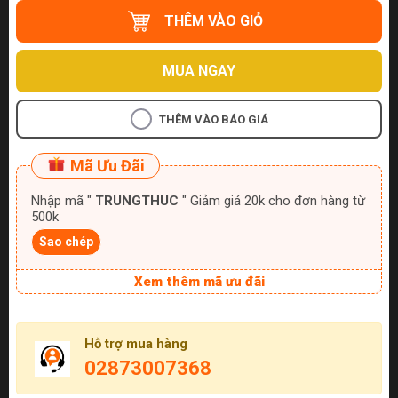
THÊM VÀO GIỎ
MUA NGAY
THÊM VÀO BÁO GIÁ
Mã Ưu Đãi
Nhập mã "
TRUNGTHUC
" Giảm giá 20k cho đơn hàng từ
500k
Sao chép
Xem thêm mã ưu đãi
Hỗ trợ mua hàng
02873007368