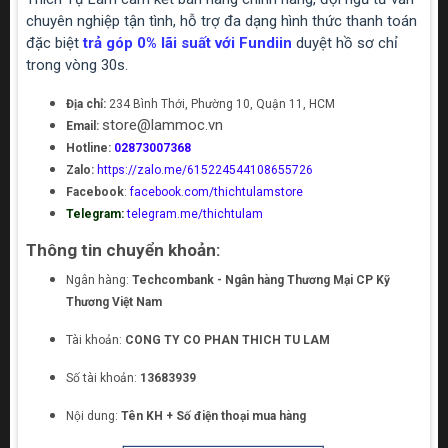
chuyên nghiệp tận tình, hỗ trợ đa dạng hình thức thanh toán
đặc biệt
trả góp 0% lãi suất với Fundiin
duyệt hồ sơ chỉ
trong vòng 30s.
Địa chỉ:
234 Bình Thới, Phường 10, Quận 11, HCM
store@lammoc.vn
Email:
Hotline:
02873007368
Zalo:
https://zalo.me/615224544108655726
Facebook
:
facebook.com/thichtulamstore
Telegram:
telegram.me/thichtulam
Thông tin chuyển khoản:
Ngân hàng:
Techcombank - Ngân hàng Thương Mại CP Kỹ
Thương Việt Nam
Tài khoản:
CONG TY CO PHAN THICH TU LAM
Số tài khoản:
13683939
Nội dung:
Tên KH + Số điện thoại mua hàng