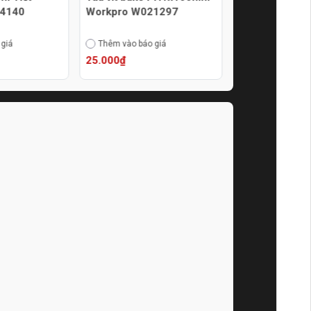
04140
Workpro W021297
Workpro W02
 giá
Thêm vào báo giá
Thêm vào báo g
25.000₫
30.000₫