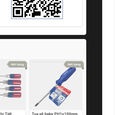
Hết hàng
Hết hàng
hi Tiết
Tua vít bake PH1x100mm
Tua vít bake