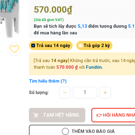
570.000₫
(Giá đã gồm VAT)
Bạn sẽ tích lũy được
5,13
điểm tương đương
5.
để mua hàng lần sau
Trả sau 14 ngày
Trả góp 2 kỳ
[Trả sau
14 ngày
] Không cần trả trước, sau 14 ngà
thanh toán
570.000 ₫
với
Fundiin.
Tìm hiểu thêm (?)
Số lượng:
TẠM HẾT HÀNG
👉 HỎI HÀNG NH
THÊM VÀO BÁO GIÁ