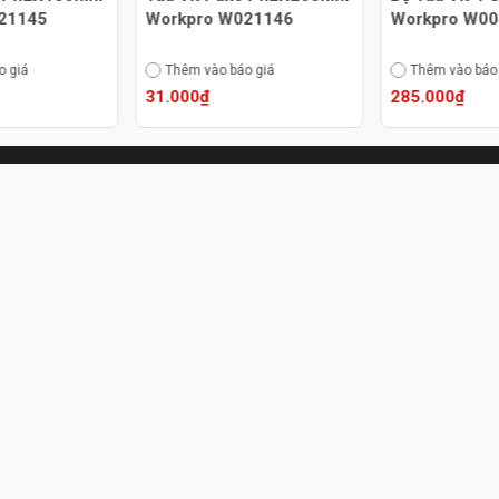
21145
Workpro W021146
Workpro W0
o giá
Thêm vào báo giá
Thêm vào báo
31.000₫
285.000₫