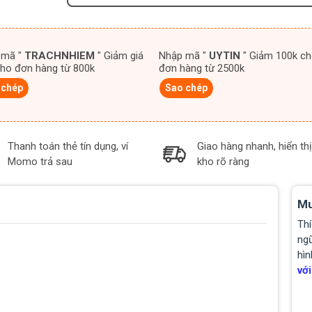
 mã "
TRACHNHIEM
" Giảm giá
Nhập mã "
UYTIN
" Giảm 100k cho
ho đơn hàng từ 800k
đơn hàng từ 2500k
 chép
Sao chép
Thanh toán thẻ tín dụng, ví
Giao hàng nhanh, hiển thị
Momo trả sau
kho rõ ràng
Mu
Thí
ngũ
hìn
với