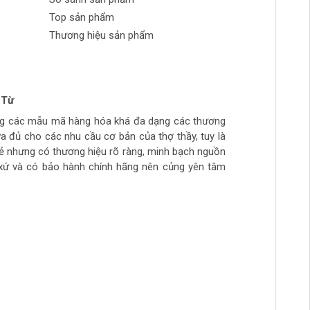
Top sản phẩm
Thương hiệu sản phẩm
 Từ
n Phong
 tran huynh
yễn
ng các mẫu mã hàng hóa khá đa dạng các thương
ch tự làm hàng chất lượng giá sinh viên, thich hợp
ừa túi tiền, số lượng hàng ít, thường phải đợi đặt
ừa đủ cho các nhu cầu cơ bản của thợ thầy, tuy là
ẻ
hầy đi làm hằng ngày.. còn cao cấp ghé>>>>>>>>
rẻ nhưng có thương hiệu rõ ràng, minh bạch nguồn
àm mộc >>>>>>>>
xứ và có bảo hành chính hãng nên củng yên tâm