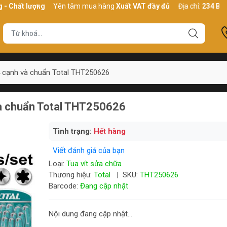
t lượng
Yên tâm mua hàng
Xuất VAT đầy đủ
Địa chỉ:
234 Bình Thới
 4 cạnh và chuẩn Total THT250626
 và chuẩn Total THT250626
Tình trạng:
Hết hàng
Viết đánh giá của bạn
Loại:
Tua vít sửa chữa
Thương hiệu:
Total
|
SKU:
THT250626
Barcode:
Đang cập nhật
Nội dung đang cập nhật...