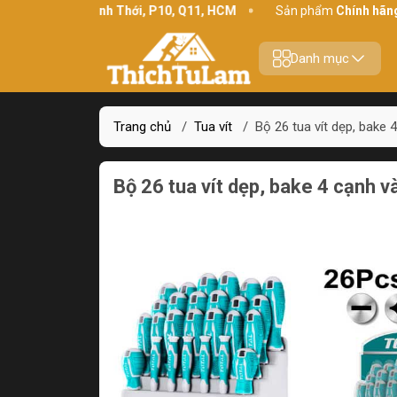
 chỉ:
234 Bình Thới, P10, Q11, HCM
Sản phẩm
Chính hãng - Chấ
Danh mục
Trang chủ
/
Tua vít
/
Bộ 26 tua vít dẹp, bake
Bộ 26 tua vít dẹp, bake 4 cạnh