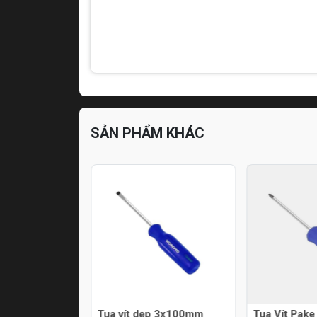
SẢN PHẨM KHÁC
G DẸP sl6 DÀI
Tua vít dẹp 3x100mm
Tua Vít Pa