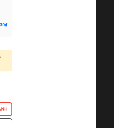
130₫
y
ANH