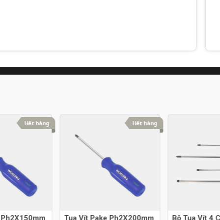
Hết hàng
Hết hàng
ke Ph2X150mm
Tua Vít Pake Ph2X200mm
Bộ Tua Vít 4 C