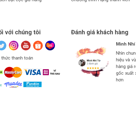
ối với chúng tôi
Đánh giá khách hàng
Minh Nhí
Đinh Xuâ
tuan anh
Hiệu Ngu
Nhìn chu
Hàng ở thí
Giá mềm v
thức thanh toán
hiệu và v
Ngon bổ r
cho thợ t
hàng
hàng giá 
strore l
gốc xuất 
hơn