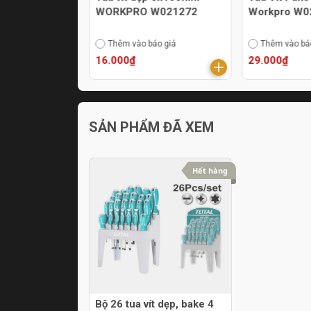
blue KV6-
WORKPRO W021272
Workpro W0
áo giá
Thêm vào báo giá
Thêm vào bá
16.000₫
29.000₫
SẢN PHẨM ĐÃ XEM
Hết hàng
Bộ 26 tua vít dẹp, bake 4