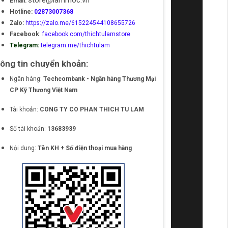
store@lammoc.vn
Email:
Hotline:
02873007368
Zalo:
https://zalo.me/615224544108655726
Facebook
:
facebook.com/thichtulamstore
Telegram:
telegram.me/thichtulam
ông tin chuyển khoản:
Ngân hàng:
Techcombank - Ngân hàng Thương Mại
CP Kỹ Thương Việt Nam
Tài khoản:
CONG TY CO PHAN THICH TU LAM
Số tài khoản:
13683939
Nội dung:
Tên KH + Số điện thoại mua hàng