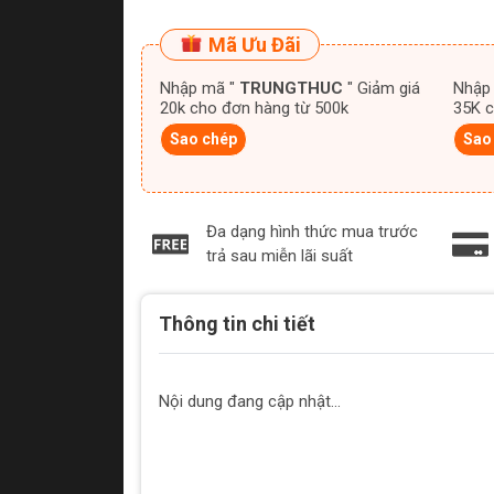
Mã Ưu Đãi
Nhập mã "
TRUNGTHUC
" Giảm giá
Nhập
20k cho đơn hàng từ 500k
35K c
Sao chép
Sao
Đa dạng hình thức mua trước
trả sau miễn lãi suất
Thông tin chi tiết
Nội dung đang cập nhật...