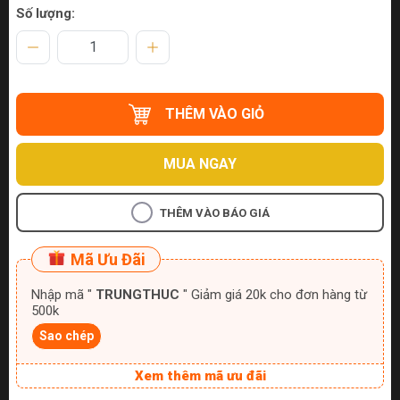
Số lượng:
THÊM VÀO GIỎ
MUA NGAY
THÊM VÀO BÁO GIÁ
Mã Ưu Đãi
Nhập mã "
TRUNGTHUC
" Giảm giá 20k cho đơn hàng từ
500k
Sao chép
Xem thêm mã ưu đãi