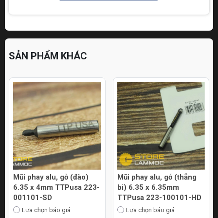
SẢN PHẨM KHÁC
Mũi phay alu, gỗ (thẳng
Mũi phay alu, gỗ (thẳng)
3-
bi) 6.35 x 6.35mm
6.35 x 8mm TTPusa 223-
TTPusa 223-100101-HD
000202-SD
Lựa chọn báo giá
Lựa chọn báo giá