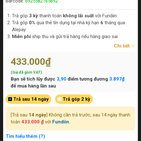
Barcode:
6925582165692
Trả góp
3 kỳ
thanh toán
không lãi suất
với Fundiin
Trả góp
0%
qua thẻ tín dụng tại nhà kỳ hạn
6
tháng qua
Alepay
Miễn phí
ship thu và gửi trả hàng nếu hàng giao sai
Chi tiết
433.000₫
(Giá đã gồm VAT)
Bạn sẽ tích lũy được
3,90
điểm tương đương
3.897₫
để mua hàng lần sau
Trả sau 14 ngày
Trả góp 2 kỳ
[Trả sau
14 ngày
] Không cần trả trước, sau 14 ngày thanh
toán
433.000 ₫
với
Fundiin.
Tìm hiểu thêm (?)