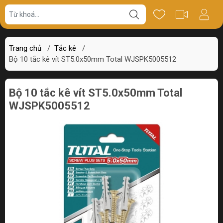
Giá bán
Miêu tả
Thông số
Review
Trang chủ
/
Tắc kê
/
Bộ 10 tắc kê vít ST5.0x50mm Total WJSPK5005512
Bộ 10 tắc kê vít ST5.0x50mm Total
WJSPK5005512