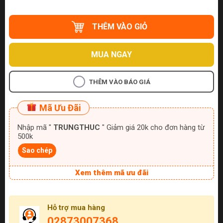
THÊM VÀO GIỎ
MUA NGAY
THÊM VÀO BÁO GIÁ
Mã Ưu Đãi
Nhập mã "
TRUNGTHUC
" Giảm giá 20k cho đơn hàng từ
500k
Sao chép
Xem thêm mã ưu đãi
Hỗ trợ mua hàng
02873007368