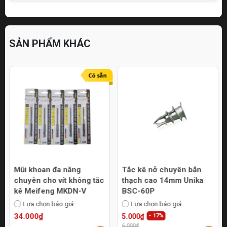
SẢN PHẨM KHÁC
Có sẵn
Mũi khoan đa năng
Tắc kê nở chuyên bắn
chuyên cho vít không tắc
thạch cao 14mm Unika
kê Meifeng MKDN-V
BSC-60P
Lựa chọn báo giá
Lựa chọn báo giá
34.000₫
5.000₫
- 17%
6.000₫