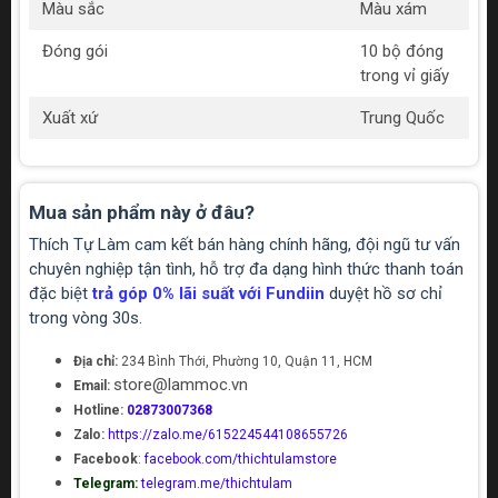
Màu sắc
Màu xám
Đóng gói
10 bộ đóng
trong vỉ giấy
Xuất xứ
Trung Quốc
Mua sản phẩm này ở đâu?
Thích Tự Làm cam kết bán hàng chính hãng, đội ngũ tư vấn
chuyên nghiệp tận tình, hỗ trợ đa dạng hình thức thanh toán
đặc biệt
trả góp 0% lãi suất với Fundiin
duyệt hồ sơ chỉ
trong vòng 30s.
Địa chỉ:
234 Bình Thới, Phường 10, Quận 11, HCM
store@lammoc.vn
Email:
Hotline:
02873007368
Zalo:
https://zalo.me/615224544108655726
Facebook
:
facebook.com/thichtulamstore
Telegram:
telegram.me/thichtulam