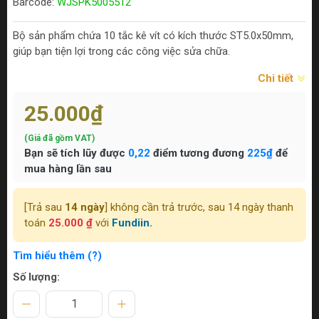
Barcode:
WJSPK5005512
Bộ sản phẩm chứa 10 tắc kê vít có kích thước ST5.0x50mm,
giúp bạn tiện lợi trong các công việc sửa chữa.
Chi tiết
25.000₫
(Giá đã gồm VAT)
Bạn sẽ tích lũy được
0,22
điểm tương đương
225₫
để
mua hàng lần sau
[Trả sau
14 ngày
] không cần trả trước, sau 14 ngày thanh
toán
25.000 ₫
với
Fundiin.
Tìm hiểu thêm (?)
Số lượng: