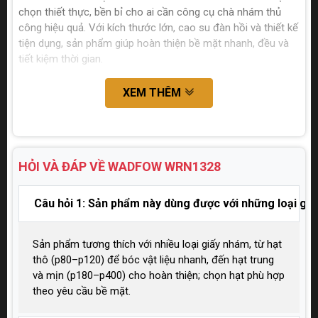
chọn thiết thực, bền bỉ cho ai cần công cụ chà nhám thủ
công hiệu quả. Với kích thước lớn, cao su đàn hồi và thiết kế
tiện dụng, sản phẩm giúp hoàn thiện bề mặt nhanh, đều và
tiết kiệm thời gian.
XEM THÊM
HỎI VÀ ĐÁP VỀ WADFOW
WRN1328
Câu hỏi 1: Sản phẩm này dùng được với những loại gi
Sản phẩm tương thích với nhiều loại giấy nhám, từ hạt
thô (p80–p120) để bóc vật liệu nhanh, đến hạt trung
và mịn (p180–p400) cho hoàn thiện; chọn hạt phù hợp
theo yêu cầu bề mặt.