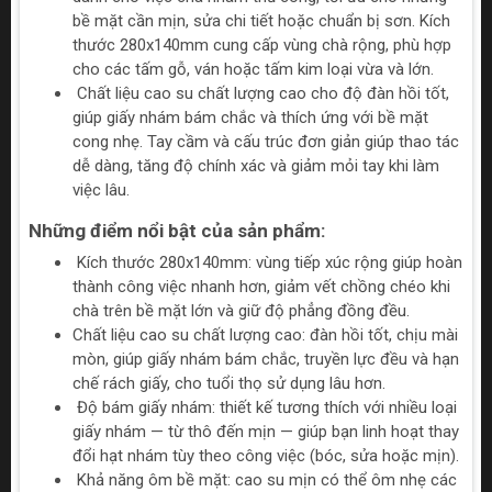
bề mặt cần mịn, sửa chi tiết hoặc chuẩn bị sơn. Kích
thước 280x140mm cung cấp vùng chà rộng, phù hợp
cho các tấm gỗ, ván hoặc tấm kim loại vừa và lớn.
Chất liệu cao su chất lượng cao cho độ đàn hồi tốt,
giúp giấy nhám bám chắc và thích ứng với bề mặt
cong nhẹ. Tay cầm và cấu trúc đơn giản giúp thao tác
dễ dàng, tăng độ chính xác và giảm mỏi tay khi làm
việc lâu.
Những điểm nổi bật của sản phẩm:
Kích thước 280x140mm: vùng tiếp xúc rộng giúp hoàn
thành công việc nhanh hơn, giảm vết chồng chéo khi
chà trên bề mặt lớn và giữ độ phẳng đồng đều.
Chất liệu cao su chất lượng cao: đàn hồi tốt, chịu mài
mòn, giúp giấy nhám bám chắc, truyền lực đều và hạn
chế rách giấy, cho tuổi thọ sử dụng lâu hơn.
Độ bám giấy nhám: thiết kế tương thích với nhiều loại
giấy nhám — từ thô đến mịn — giúp bạn linh hoạt thay
đổi hạt nhám tùy theo công việc (bóc, sửa hoặc mịn).
Khả năng ôm bề mặt: cao su mịn có thể ôm nhẹ các