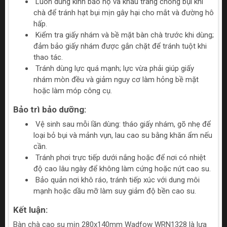
Luôn dùng kính bảo hộ và khẩu trang chống bụi khi
chà để tránh hạt bụi mịn gây hại cho mắt và đường hô
hấp.
Kiểm tra giấy nhám và bề mặt bàn chà trước khi dùng;
đảm bảo giấy nhám được gắn chặt để tránh tuột khi
thao tác.
Tránh dùng lực quá mạnh; lực vừa phải giúp giấy
nhám mòn đều và giảm nguy cơ làm hỏng bề mặt
hoặc làm móp công cụ.
Bảo trì bảo dưỡng:
Vệ sinh sau mỗi lần dùng: tháo giấy nhám, gõ nhẹ để
loại bỏ bụi và mảnh vụn, lau cao su bằng khăn ẩm nếu
cần.
Tránh phơi trực tiếp dưới nắng hoặc để nơi có nhiệt
độ cao lâu ngày để không làm cứng hoặc nứt cao su.
Bảo quản nơi khô ráo, tránh tiếp xúc với dung môi
mạnh hoặc dầu mỡ làm suy giảm độ bền cao su.
Kết luận:
Bàn chà cao su mịn 280x140mm Wadfow WRN1328 là lựa