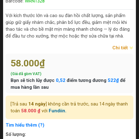
Barcode:
WRN1328
Với kích thước lớn và cao su đàn hồi chất lượng, sản phẩm
giúp giữ giấy nhám chắc, phân bổ lực đều, giảm mệt mỏi khi
thao tác và cho bề mặt mịn màng nhanh chóng — lý do đáng
để đầu tư cho xưởng, thợ mộc hoặc thợ sửa chữa tại nhà.
Chi tiết
58.000₫
(Giá đã gồm VAT)
Bạn sẽ tích lũy được
0,52
điểm tương đương
522₫
để
mua hàng lần sau
[Trả sau
14 ngày
] không cần trả trước, sau 14 ngày thanh
toán
58.000 ₫
với
Fundiin.
Tìm hiểu thêm (?)
Số lượng: