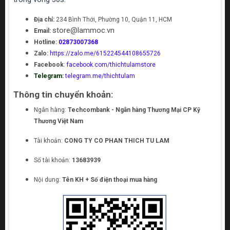
Địa chỉ:
234 Bình Thới, Phường 10, Quận 11, HCM
store@lammoc.vn
Email:
Hotline:
02873007368
Zalo:
https://zalo.me/615224544108655726
Facebook
:
facebook.com/thichtulamstore
Telegram:
telegram.me/thichtulam
Thông tin chuyển khoản:
Ngân hàng:
Techcombank - Ngân hàng Thương Mại CP Kỹ
Thương Việt Nam
Tài khoản:
CONG TY CO PHAN THICH TU LAM
Số tài khoản:
13683939
Nội dung:
Tên KH + Số điện thoại mua hàng