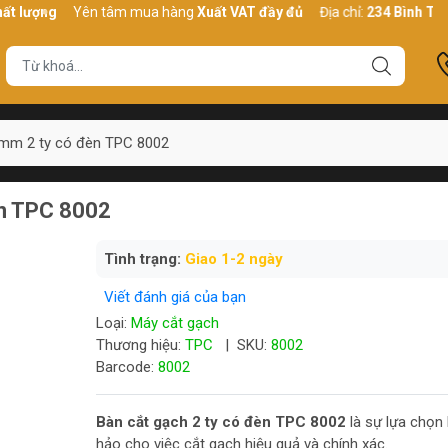
ng
Yên tâm mua hàng
Xuất VAT đầy đủ
Địa chỉ:
234 Bình Thới, P10
0mm 2 ty có đèn TPC 8002
èn TPC 8002
Tình trạng:
Giao 1-2 ngày
Viết đánh giá của bạn
Loại:
Máy cắt gạch
Thương hiệu:
TPC
|
SKU:
8002
Barcode:
8002
Bàn cắt gạch 2 ty có đèn TPC 8002
là sự lựa chọn
hảo cho việc cắt gạch hiệu quả và chính xác.