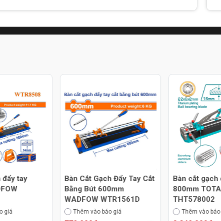
 đẩy tay
Bàn Cắt Gạch Đẩy Tay Cắt
Bàn cắt gạch 
DFOW
Bằng Bút 600mm
800mm TOT
WADFOW WTR1561D
THT578002
o giá
Thêm vào báo giá
Thêm vào báo