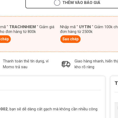
THÊM VÀO BÁO GIÁ
 mã "
TRACHNHIEM
" Giảm giá
Nhập mã "
UYTIN
" Giảm 100k cho
ho đơn hàng từ 800k
đơn hàng từ 2500k
 chép
Sao chép
Thanh toán thẻ tín dụng, ví
Giao hàng nhanh, hiển thị
Momo trả sau
kho rõ ràng
T
8002
, bạn sẽ dễ dàng cắt gạch mà không cần nhiều công