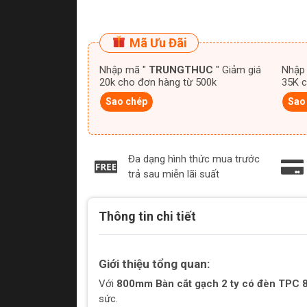
Mã Ưu Đãi
Nhập mã "
TRUNGTHUC
" Giảm giá
Nhập
20k cho đơn hàng từ 500k
35K c
Sao chép
Sao
Đa dạng hình thức mua trước
trả sau miễn lãi suất
Thông tin chi tiết
Giới thiệu tổng quan:
Với
800mm Bàn cắt gạch 2 ty có đèn TPC 
sức.