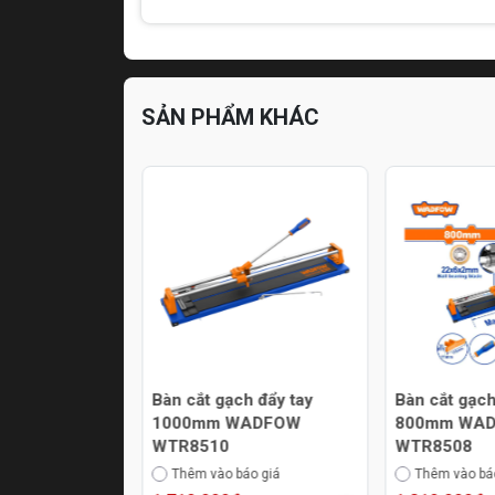
SẢN PHẨM KHÁC
h đẩy tay
Bàn cắt gạch đẩy tay
Bàn cắt gạch
ADFOW
1000mm WADFOW
800mm WA
WTR8510
WTR8508
áo giá
Thêm vào báo giá
Thêm vào bá