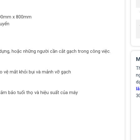
: 800mm x 800mm
huyển
dựng, hoặc những người cần cắt gạch trong công việc.
M
T
o vệ mắt khỏi bụi và mảnh vỡ gạch
ng
d
lã
ảm bảo tuổi thọ và hiệu suất của máy
3