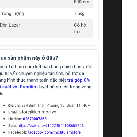
800mm
Trọng lượng
7.5kg
Đèn Lazer
Có hỗ
trợ
ua sản phẩm này ở đâu?
hích Tự Làm cam kết bán hàng chính hãng, đội
ũ tư vấn chuyên nghiệp tận tình, hỗ trợ đa
ạng hình thức thanh toán đặc biệt
trả góp 0%
i suất với Fundiin
duyệt hồ sơ chỉ trong vòng
0s.
Địa chỉ:
234 Bình Thới, Phường 10, Quận 11, HCM
store@lammoc.vn
Email:
Hotline:
02873007368
Zalo:
https://zalo.me/615224544108655726
Facebook
:
facebook.com/thichtulamstore