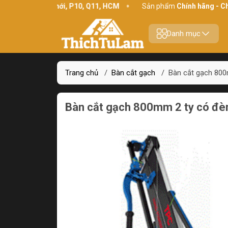
34 Bình Thới, P10, Q11, HCM
Sản phẩm
Chính hãng - Chất lượ
Danh mục
Trang chủ
/
Bàn cắt gạch
/
Bàn cắt gạch 80
Bàn cắt gạch 800mm 2 ty có đ