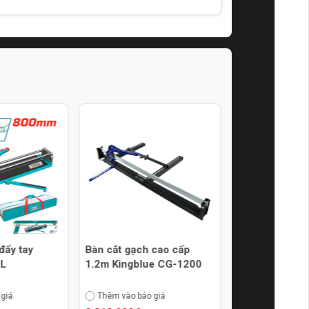
đẩy tay
Bàn cắt gạch cao cấp
Lưỡi dao bàn c
AL
1.2m Kingblue CG-1200
tay Total THT
 giá
Thêm vào báo giá
Thêm vào báo g