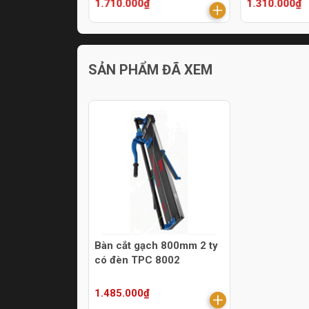
1.710.000₫
1.310.000₫
SẢN PHẨM ĐÃ XEM
Bàn cắt gạch 800mm 2 ty
có đèn TPC 8002
1.485.000₫