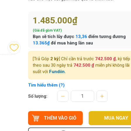
1.485.000₫
(Giá đã gồm VAT)
Bạn sẽ tích lũy được
13,36
điểm tương đương
13.365₫
để mua hàng lần sau
[Trả Góp
2 kỳ
] Chỉ cần trả trước
742.500 ₫
, kỳ tiếp
theo sau 30 ngày trả
742.500 ₫
miễn phí không lãi
suất với
Fundiin.
Tìm hiểu thêm (?)
Số lượng:
THÊM VÀO GIỎ
MUA NGAY