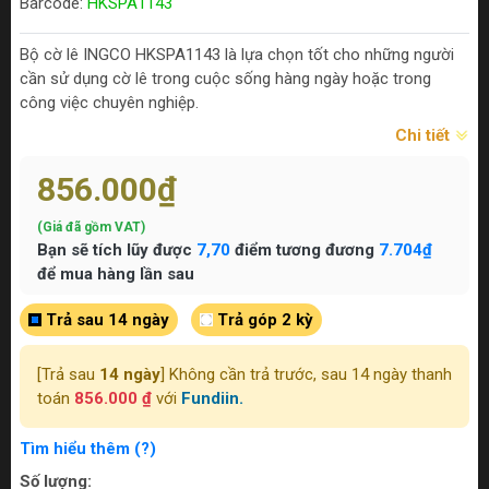
Barcode:
HKSPA1143
Bộ cờ lê INGCO HKSPA1143 là lựa chọn tốt cho những người
cần sử dụng cờ lê trong cuộc sống hàng ngày hoặc trong
công việc chuyên nghiệp.
Chi tiết
856.000₫
(Giá đã gồm VAT)
Bạn sẽ tích lũy được
7,70
điểm tương đương
7.704₫
để mua hàng lần sau
Trả sau 14 ngày
Trả góp 2 kỳ
[Trả sau
14 ngày
] Không cần trả trước, sau 14 ngày thanh
toán
856.000 ₫
với
Fundiin.
Tìm hiểu thêm (?)
Số lượng: