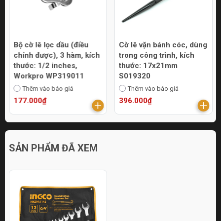
Bộ cờ lê lọc dầu (điều
Cờ lê vặn bánh cóc, dùng
chỉnh được), 3 hàm, kích
trong công trình, kích
thước: 1/2 inches,
thước: 17x21mm
Workpro WP319011
S019320
Thêm vào báo giá
Thêm vào báo giá
177.000₫
396.000₫
SẢN PHẨM ĐÃ XEM