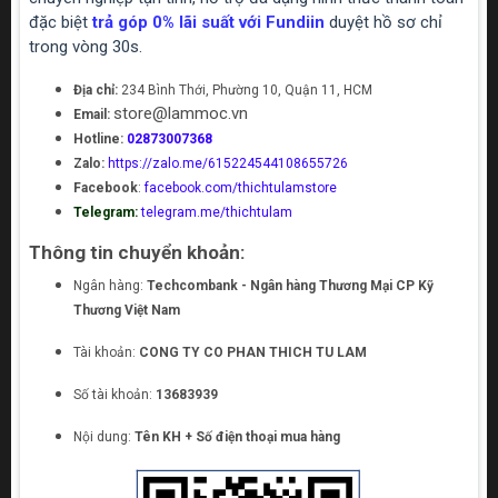
đặc biệt
trả góp 0% lãi suất với Fundiin
duyệt hồ sơ chỉ
trong vòng 30s.
Địa chỉ:
234 Bình Thới, Phường 10, Quận 11, HCM
store@lammoc.vn
Email:
Hotline:
02873007368
Zalo:
https://zalo.me/615224544108655726
Facebook
:
facebook.com/thichtulamstore
Telegram:
telegram.me/thichtulam
Thông tin chuyển khoản:
Ngân hàng:
Techcombank - Ngân hàng Thương Mại CP Kỹ
Thương Việt Nam
Tài khoản:
CONG TY CO PHAN THICH TU LAM
Số tài khoản:
13683939
Nội dung:
Tên KH + Số điện thoại mua hàng