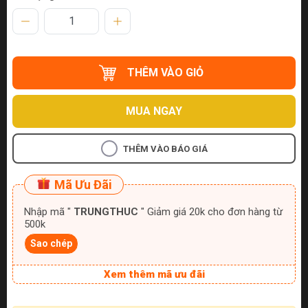
THÊM VÀO GIỎ
MUA NGAY
THÊM VÀO BÁO GIÁ
Mã Ưu Đãi
Nhập mã "
TRUNGTHUC
" Giảm giá 20k cho đơn hàng từ
500k
Sao chép
Xem thêm mã ưu đãi