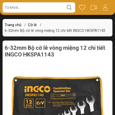
Giá bán
Miêu tả
Thông số
Review
Trang chủ
/
Cờ lê
/
6-32mm Bộ cờ lê vòng miệng 12 chi tiết INGCO HKSPA1143
6-32mm Bộ cờ lê vòng miệng 12 chi tiết
INGCO HKSPA1143