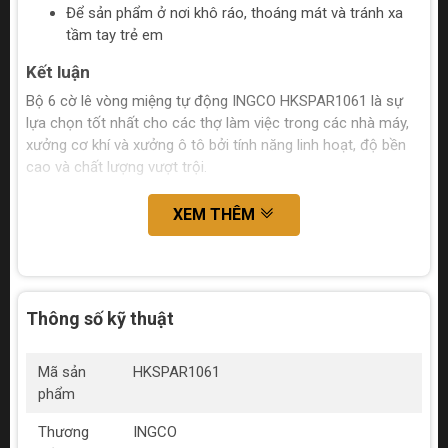
Để sản phẩm ở nơi khô ráo, thoáng mát và tránh xa
tầm tay trẻ em
Kết luận
Bộ 6 cờ lê vòng miệng tự động INGCO HKSPAR1061 là sự
lựa chọn tốt nhất cho các thợ làm việc trong các nhà máy,
xưởng cơ khí và xưởng ô tô bởi tính năng linh hoạt, độ bền
cao và chất lượng vượt trội.
XEM THÊM
Thông số kỹ thuật
Mã sản
HKSPAR1061
phẩm
Thương
INGCO