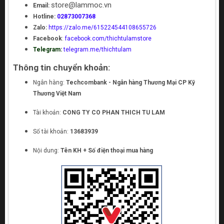
store@lammoc.vn
Email:
Hotline:
02873007368
Zalo:
https://zalo.me/615224544108655726
Facebook
:
facebook.com/thichtulamstore
Telegram:
telegram.me/thichtulam
Thông tin chuyển khoản:
Ngân hàng:
Techcombank - Ngân hàng Thương Mại CP Kỹ
Thương Việt Nam
Tài khoản:
CONG TY CO PHAN THICH TU LAM
Số tài khoản:
13683939
Nội dung:
Tên KH + Số điện thoại mua hàng