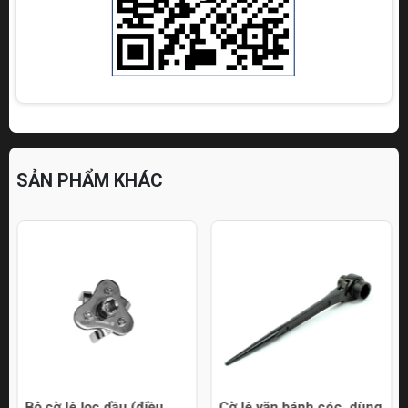
SẢN PHẨM KHÁC
Bộ cờ lê lọc dầu (điều
Cờ lê vặn bánh cóc, dùng