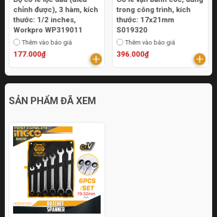
chỉnh được), 3 hàm, kích
trong công trình, kích
thước: 1/2 inches,
thước: 17x21mm
Workpro WP319011
S019320
Thêm vào báo giá
Thêm vào báo giá
177.000₫
396.000₫
SẢN PHẨM ĐÃ XEM