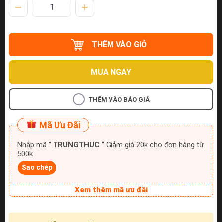
THÊM VÀO GIỎ
MUA NGAY
THÊM VÀO BÁO GIÁ
Mã Ưu Đãi
Nhập mã "
TRUNGTHUC
" Giảm giá 20k cho đơn hàng từ
500k
Sao chép
Xem thêm mã ưu đãi