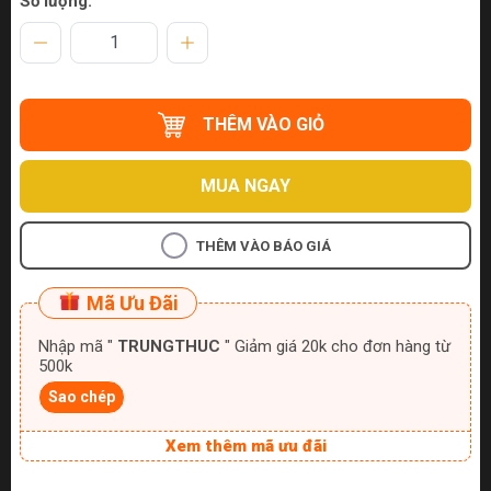
Số lượng:
THÊM VÀO GIỎ
MUA NGAY
THÊM VÀO BÁO GIÁ
Mã Ưu Đãi
Nhập mã "
TRUNGTHUC
" Giảm giá 20k cho đơn hàng từ
500k
Sao chép
Xem thêm mã ưu đãi