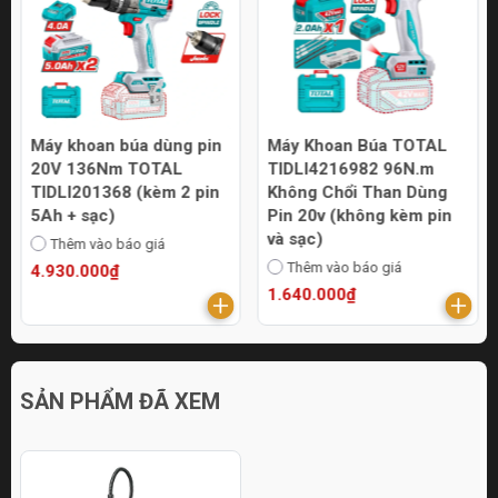
Máy khoan búa dùng pin
Máy Khoan Búa TOTAL
20V 136Nm TOTAL
TIDLI4216982 96N.m
TIDLI201368 (kèm 2 pin
Không Chổi Than Dùng
5Ah + sạc)
Pin 20v (không kèm pin
và sạc)
Thêm vào báo giá
Thêm vào báo giá
4.930.000₫
1.640.000₫
SẢN PHẨM ĐÃ XEM