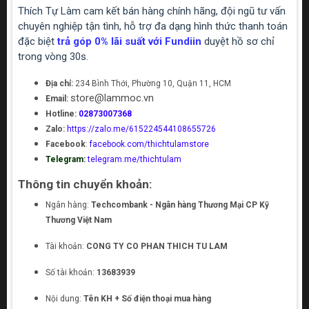
Thích Tự Làm cam kết bán hàng chính hãng, đội ngũ tư vấn
chuyên nghiệp tận tình, hỗ trợ đa dạng hình thức thanh toán
đặc biệt
trả góp 0% lãi suất với Fundiin
duyệt hồ sơ chỉ
trong vòng 30s.
Địa chỉ:
234 Bình Thới, Phường 10, Quận 11, HCM
store@lammoc.vn
Email:
Hotline:
02873007368
Zalo:
https://zalo.me/615224544108655726
Facebook
:
facebook.com/thichtulamstore
Telegram:
telegram.me/thichtulam
Thông tin chuyển khoản:
Ngân hàng:
Techcombank - Ngân hàng Thương Mại CP Kỹ
Thương Việt Nam
Tài khoản:
CONG TY CO PHAN THICH TU LAM
Số tài khoản:
13683939
Nội dung:
Tên KH + Số điện thoại mua hàng