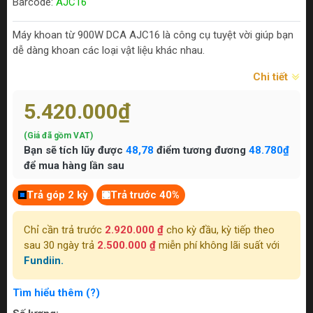
Barcode:
AJC16
Máy khoan từ 900W DCA AJC16 là công cụ tuyệt vời giúp bạn
dễ dàng khoan các loại vật liệu khác nhau.
Chi tiết
5.420.000₫
(Giá đã gồm VAT)
Bạn sẽ tích lũy được
48,78
điểm tương đương
48.780₫
để mua hàng lần sau
Trả góp 2 kỳ
Trả trước 40%
Chỉ cần trả trước
2.920.000 ₫
cho kỳ đầu, kỳ tiếp theo
sau 30 ngày trả
2.500.000 ₫
miễn phí không lãi suất với
Fundiin.
Tìm hiểu thêm (?)