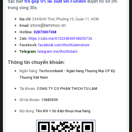
đặc biệt
trả góp 0% lãi suất với Fundiin
duyệt hồ sơ chỉ
trong vòng 30s.
Địa chỉ:
234 Bình Thới, Phường 10, Quận 11, HCM
store@lammoc.vn
Email:
Hotline:
02873007368
Zalo:
https://zalo.me/615224544108655726
Facebook
:
facebook.com/thichtulamstore
Telegram:
telegram.me/thichtulam
Thông tin chuyển khoản:
Ngân hàng:
Techcombank - Ngân hàng Thương Mại CP Kỹ
Thương Việt Nam
Tài khoản:
CONG TY CO PHAN THICH TU LAM
Số tài khoản:
13683939
Nội dung:
Tên KH + Số điện thoại mua hàng