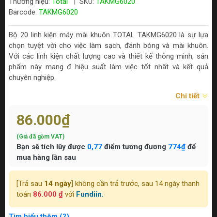
Thương hiệu:
Total
|
SKU:
TAKMG6020
Barcode:
TAKMG6020
Bộ 20 linh kiện máy mài khuôn TOTAL TAKMG6020 là sự lựa
chọn tuyệt vời cho việc làm sạch, đánh bóng và mài khuôn.
Với các linh kiện chất lượng cao và thiết kế thông minh, sản
phẩm này mang đ hiệu suất làm việc tốt nhất và kết quả
chuyên nghiệp.
Chi tiết
86.000₫
(Giá đã gồm VAT)
Bạn sẽ tích lũy được
0,77
điểm tương đương
774₫
để
mua hàng lần sau
[Trả sau
14 ngày
] không cần trả trước, sau 14 ngày thanh
toán
86.000 ₫
với
Fundiin.
Tìm hiểu thêm (?)