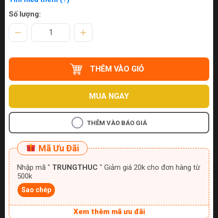
Số lượng:
THÊM VÀO GIỎ
MUA NGAY
THÊM VÀO BÁO GIÁ
Mã Ưu Đãi
Nhập mã "
TRUNGTHUC
" Giảm giá 20k cho đơn hàng từ
500k
Sao chép
Xem thêm mã ưu đãi