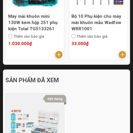
Máy mài khuôn mini
Bộ 10 Phụ kiện cho máy
130W kèm hộp 251 phụ
mài khuôn mẫu Wadfow
kiện Total TG5133261
WRR1001
Thêm vào báo giá
Thêm vào báo giá
1.030.000₫
33.000₫
SẢN PHẨM ĐÃ XEM
Hết hàng