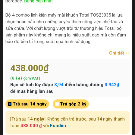
Barcode:
Đang cập nhật
Bộ 4 combo linh kiện máy mài khuôn Total TOS23035 là lựa
chọn hoàn hảo cho những ai yêu thích công việc chế tác và
sửa chữa. Với chất lượng vượt trội từ thương hiệu Total, bộ
sản phẩm này không chỉ mang lại hiệu suất cao mà còn đảm
bảo độ bền bỉ trong suốt quá trình sử dụng.
Chi tiết
438.000₫
(Giá đã gồm VAT)
Bạn sẽ tích lũy được
3,94
điểm tương đương
3.942₫
để mua hàng lần sau
Trả sau 14 ngày
Trả góp 2 kỳ
[Trả sau
14 ngày
] Không cần trả trước, sau 14 ngày thanh
toán
438.000 ₫
với
Fundiin.