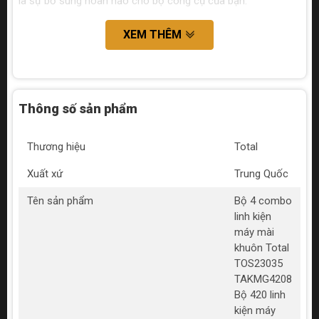
là sự bổ sung hoàn hảo cho bộ công cụ của bạn.
XEM THÊM
Thông số sản phẩm
Thương hiệu
Total
Xuất xứ
Trung Quốc
Tên sản phẩm
Bộ 4 combo
linh kiện
máy mài
khuôn Total
TOS23035
TAKMG4208
Bộ 420 linh
kiện máy