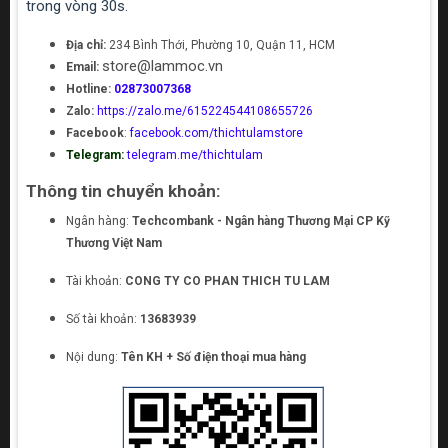
trong vòng 30s.
Địa chỉ:
234 Bình Thới, Phường 10, Quận 11, HCM
store@lammoc.vn
Email:
Hotline:
02873007368
Zalo:
https://zalo.me/615224544108655726
Facebook
:
facebook.com/thichtulamstore
Telegram:
telegram.me/thichtulam
Thông tin chuyển khoản:
Ngân hàng:
Techcombank - Ngân hàng Thương Mại CP Kỹ
Thương Việt Nam
Tài khoản:
CONG TY CO PHAN THICH TU LAM
Số tài khoản:
13683939
Nội dung:
Tên KH + Số điện thoại mua hàng