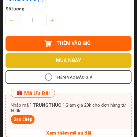
Số lượng:
THÊM VÀO GIỎ
MUA NGAY
THÊM VÀO BÁO GIÁ
Mã Ưu Đãi
Nhập mã "
TRUNGTHUC
" Giảm giá 20k cho đơn hàng từ
500k
Sao chép
Xem thêm mã ưu đãi