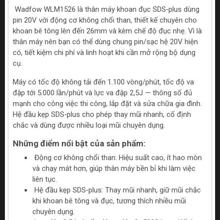
Wadfow WLM1526 là thân máy khoan đục SDS‑plus dùng
pin 20V với động cơ không chổi than, thiết kế chuyên cho
khoan bê tông lên đến 26mm và kèm chế độ đục nhẹ. Vì là
thân máy nên bạn có thể dùng chung pin/sạc hệ 20V hiện
có, tiết kiệm chi phí và linh hoạt khi cần mở rộng bộ dụng
cụ.
Máy có tốc độ không tải đến 1.100 vòng/phút, tốc độ va
đập tới 5.000 lần/phút và lực va đập 2,5J — thông số đủ
mạnh cho công việc thi công, lắp đặt và sửa chữa gia đình.
Hệ đầu kẹp SDS‑plus cho phép thay mũi nhanh, cố định
chắc và dùng được nhiều loại mũi chuyên dụng.
Những điểm nổi bật của sản phẩm:
Động cơ không chổi than: Hiệu suất cao, ít hao mòn
và chạy mát hơn, giúp thân máy bền bỉ khi làm việc
liên tục.
Hệ đầu kẹp SDS‑plus: Thay mũi nhanh, giữ mũi chắc
khi khoan bê tông và đục, tương thích nhiều mũi
chuyên dụng.