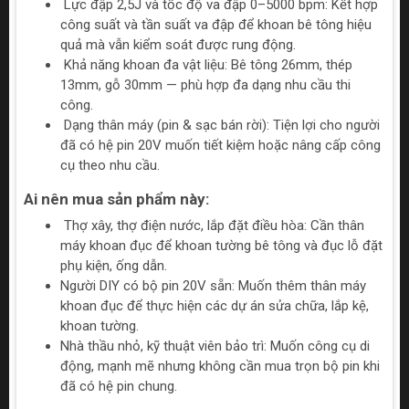
Lực đập 2,5J và tốc độ va đập 0–5000 bpm: Kết hợp
công suất và tần suất va đập để khoan bê tông hiệu
quả mà vẫn kiểm soát được rung động.
Khả năng khoan đa vật liệu: Bê tông 26mm, thép
13mm, gỗ 30mm — phù hợp đa dạng nhu cầu thi
công.
Dạng thân máy (pin & sạc bán rời): Tiện lợi cho người
đã có hệ pin 20V muốn tiết kiệm hoặc nâng cấp công
cụ theo nhu cầu.
Ai nên mua sản phẩm này:
Thợ xây, thợ điện nước, lắp đặt điều hòa: Cần thân
máy khoan đục để khoan tường bê tông và đục lỗ đặt
phụ kiện, ống dẫn.
Người DIY có bộ pin 20V sẵn: Muốn thêm thân máy
khoan đục để thực hiện các dự án sửa chữa, lắp kệ,
khoan tường.
Nhà thầu nhỏ, kỹ thuật viên bảo trì: Muốn công cụ di
động, mạnh mẽ nhưng không cần mua trọn bộ pin khi
đã có hệ pin chung.