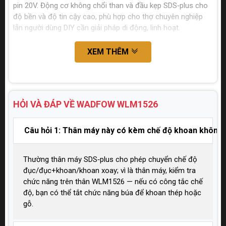
pin 20V. Động cơ không chổi than và đầu kẹp SDS‑plus cho
độ bền và độ tin cậy cao, phù hợp cho thợ chuyên nghiệp
lẫn người dùng DIY cần giải pháp di động, linh hoạt.
XEM THÊM
HỎI VÀ ĐÁP VỀ WADFOW
WLM1526
Câu hỏi 1: Thân máy này có kèm chế độ khoan không
Thường thân máy SDS‑plus cho phép chuyển chế độ
đục/đục+khoan/khoan xoay; vì là thân máy, kiểm tra
chức năng trên thân WLM1526 — nếu có công tắc chế
độ, bạn có thể tắt chức năng búa để khoan thép hoặc
gỗ.