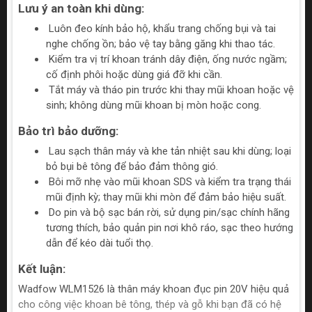
Lưu ý an toàn khi dùng:
Luôn đeo kính bảo hộ, khẩu trang chống bụi và tai
nghe chống ồn; bảo vệ tay bằng găng khi thao tác.
Kiểm tra vị trí khoan tránh dây điện, ống nước ngầm;
cố định phôi hoặc dùng giá đỡ khi cần.
Tắt máy và tháo pin trước khi thay mũi khoan hoặc vệ
sinh; không dùng mũi khoan bị mòn hoặc cong.
Bảo trì bảo dưỡng:
Lau sạch thân máy và khe tản nhiệt sau khi dùng; loại
bỏ bụi bê tông để bảo đảm thông gió.
Bôi mỡ nhẹ vào mũi khoan SDS và kiểm tra trạng thái
mũi định kỳ; thay mũi khi mòn để đảm bảo hiệu suất.
Do pin và bộ sạc bán rời, sử dụng pin/sạc chính hãng
tương thích, bảo quản pin nơi khô ráo, sạc theo hướng
dẫn để kéo dài tuổi thọ.
Kết luận:
Wadfow WLM1526 là thân máy khoan đục pin 20V hiệu quả
cho công việc khoan bê tông, thép và gỗ khi bạn đã có hệ