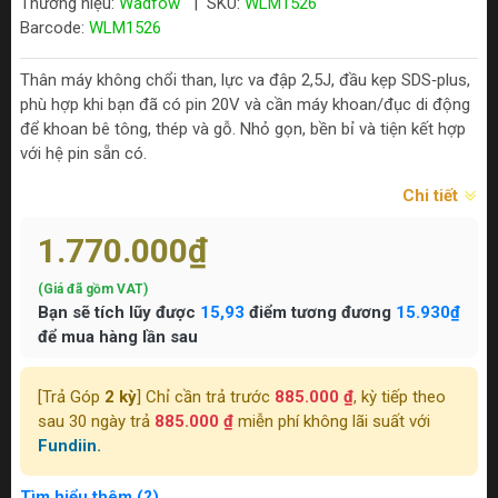
Thương hiệu:
Wadfow
|
SKU:
WLM1526
Barcode:
WLM1526
Thân máy không chổi than, lực va đập 2,5J, đầu kẹp SDS‑plus,
phù hợp khi bạn đã có pin 20V và cần máy khoan/đục di động
để khoan bê tông, thép và gỗ. Nhỏ gọn, bền bỉ và tiện kết hợp
với hệ pin sẵn có.
Chi tiết
1.770.000₫
(Giá đã gồm VAT)
Bạn sẽ tích lũy được
15,93
điểm tương đương
15.930₫
để mua hàng lần sau
[Trả Góp
2 kỳ
] Chỉ cần trả trước
885.000 ₫
, kỳ tiếp theo
sau 30 ngày trả
885.000 ₫
miễn phí không lãi suất với
Fundiin.
Tìm hiểu thêm (?)