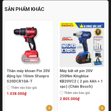
SẢN PHẨM KHÁC
Máy bắt vít pin 20V
Máy cưa kiếm pin 20V
250Nm Kingblue
Kingblue KB20CK2 (2 pin
KB20VC2 ( 2 pin 4Ah + 1
4Ah + 1 sạc) (Chân
sạc) (Chân Bosch)
Bosch)
Thêm vào báo giá
Thêm vào báo giá
2.805.000₫
3.806.000₫