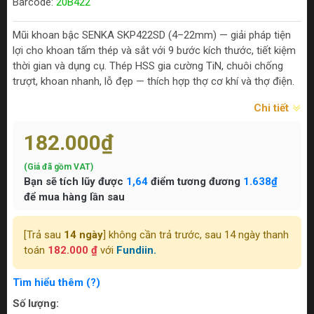
Barcode:
20B422
Mũi khoan bậc SENKA SKP422SD (4–22mm) — giải pháp tiện
lợi cho khoan tấm thép và sắt với 9 bước kích thước, tiết kiệm
thời gian và dụng cụ. Thép HSS gia cường TiN, chuôi chống
trượt, khoan nhanh, lỗ đẹp — thích hợp thợ cơ khí và thợ điện.
Chi tiết
182.000₫
(Giá đã gồm VAT)
Bạn sẽ tích lũy được
1,64
điểm tương đương
1.638₫
để mua hàng lần sau
[Trả sau
14 ngày
] không cần trả trước, sau 14 ngày thanh
toán
182.000 ₫
với
Fundiin.
Tìm hiểu thêm (?)
Số lượng: