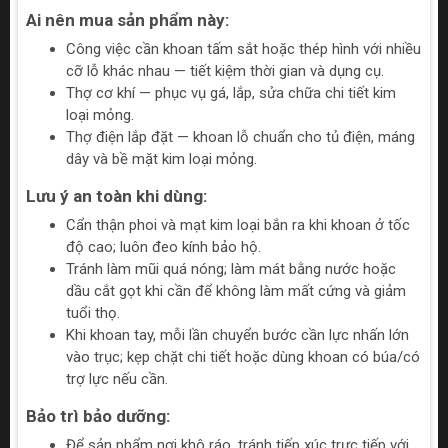
Ai nên mua sản phẩm này:
Công việc cần khoan tấm sắt hoặc thép hình với nhiều
cỡ lỗ khác nhau — tiết kiệm thời gian và dụng cụ.
Thợ cơ khí — phục vụ gá, lắp, sửa chữa chi tiết kim
loại mỏng.
Thợ điện lắp đặt — khoan lỗ chuẩn cho tủ điện, máng
dây và bề mặt kim loại mỏng.
Lưu ý an toàn khi dùng:
Cẩn thận phoi và mạt kim loại bắn ra khi khoan ở tốc
độ cao; luôn đeo kính bảo hộ.
Tránh làm mũi quá nóng; làm mát bằng nước hoặc
dầu cắt gọt khi cần để không làm mất cứng và giảm
tuổi thọ.
Khi khoan tay, mỗi lần chuyển bước cần lực nhấn lớn
vào trục; kẹp chặt chi tiết hoặc dùng khoan có búa/có
trợ lực nếu cần.
Bảo trì bảo dưỡng:
Để sản phẩm nơi khô ráo, tránh tiếp xúc trực tiếp với