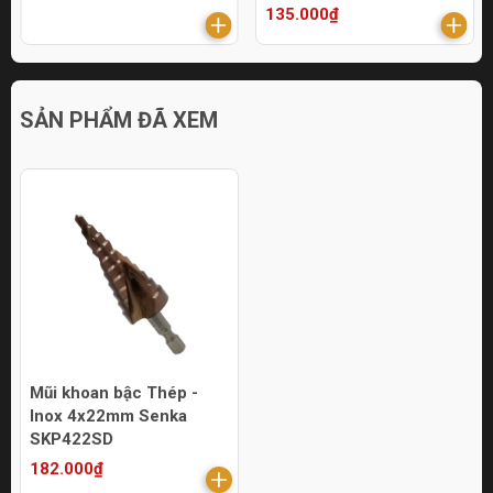
135.000₫
SẢN PHẨM ĐÃ XEM
Mũi khoan bậc Thép -
Inox 4x22mm Senka
SKP422SD
182.000₫