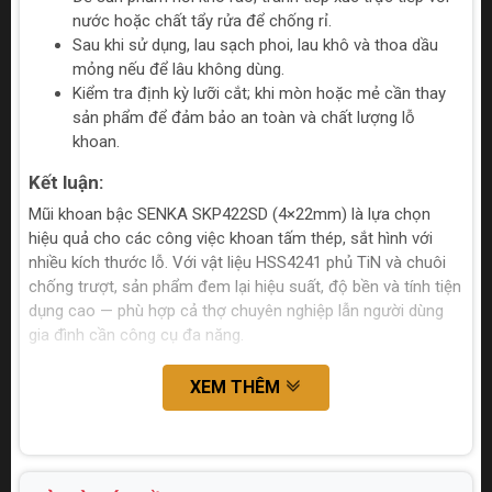
nước hoặc chất tẩy rửa để chống rỉ.
Sau khi sử dụng, lau sạch phoi, lau khô và thoa dầu
mỏng nếu để lâu không dùng.
Kiểm tra định kỳ lưỡi cắt; khi mòn hoặc mẻ cần thay
sản phẩm để đảm bảo an toàn và chất lượng lỗ
khoan.
Kết luận:
Mũi khoan bậc SENKA SKP422SD (4×22mm) là lựa chọn
hiệu quả cho các công việc khoan tấm thép, sắt hình với
nhiều kích thước lỗ. Với vật liệu HSS4241 phủ TiN và chuôi
chống trượt, sản phẩm đem lại hiệu suất, độ bền và tính tiện
dụng cao — phù hợp cả thợ chuyên nghiệp lẫn người dùng
gia đình cần công cụ đa năng.
XEM THÊM