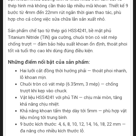
thép hình mà không cần tháo lắp nhiều mũi khoan. Thiết kế 9
bước từ 4mm đến 22mm rút ngắn thời gian thao tác, phù
hợp cho cả công việc sửa chữa lẫn sản xuất nhỏ.
Sản phẩm chế tạo từ thép gió HSS4241, bề mặt phủ
Titanium Nitride (TiN) gia cường, chuôi tròn có vát mép
chống trượt — đảm bảo hiệu suất khoan ổn định, thoát phoi
tốt và tuổi thọ cao khi dùng đúng điều kiện.
Những điểm nổi bật của sản phẩm:
Hai lưỡi cắt đồng thời hướng phải — thoát phoi nhanh,
lỗ khoan mịn.
Chuôi tròn có vát mép (6.35mm, 3 mép) — chống
trượt khi kẹp vào chuck.
Vật liệu HSS4241 với phủ TiN — chịu mài mòn, tăng
khả năng chịu nhiệt.
Khả năng khoan tấm thép dày tới 5mm — phù hợp vật
liệu mỏng tới trung bình.
9 bước kích thước: 4, 6, 8, 10, 12, 14, 16, 18, 22 mm —
đa năng cho nhiều kích thước lỗ.