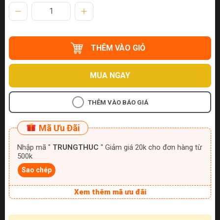
THÊM VÀO GIỎ
MUA NGAY
THÊM VÀO BÁO GIÁ
Mã Ưu Đãi
Nhập mã "
TRUNGTHUC
" Giảm giá 20k cho đơn hàng từ
500k
Sao chép
Xem thêm mã ưu đãi