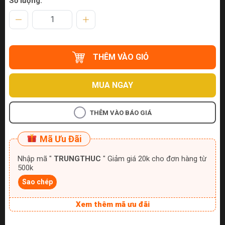
Số lượng:
THÊM VÀO GIỎ
MUA NGAY
THÊM VÀO BÁO GIÁ
Mã Ưu Đãi
Nhập mã "
TRUNGTHUC
" Giảm giá 20k cho đơn hàng từ
500k
Sao chép
Xem thêm mã ưu đãi