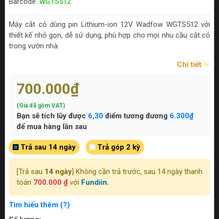
Barcode:
WGTS512
Máy cắt cỏ dùng pin Lithium-ion 12V Wadfow WGTS512 với
thiết kế nhỏ gọn, dễ sử dụng, phù hợp cho mọi nhu cầu cắt cỏ
trong vườn nhà.
Chi tiết
700.000₫
(Giá đã gồm VAT)
Bạn sẽ tích lũy được
6,30
điểm tương đương
6.300₫
để mua hàng lần sau
Trả sau 14 ngày
Trả góp 2 kỳ
[Trả sau
14 ngày
] Không cần trả trước, sau 14 ngày thanh
toán
700.000 ₫
với
Fundiin.
Tìm hiểu thêm (?)