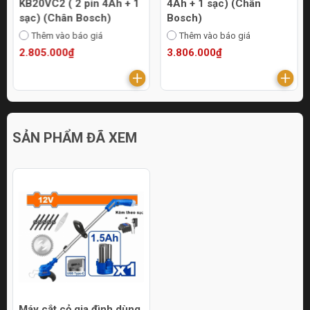
KB20VC2 ( 2 pin 4Ah + 1
4Ah + 1 sạc) (Chân
sạc) (Chân Bosch)
Bosch)
Thêm vào báo giá
Thêm vào báo giá
2.805.000₫
3.806.000₫
SẢN PHẨM ĐÃ XEM
Máy cắt cỏ gia đình dùng