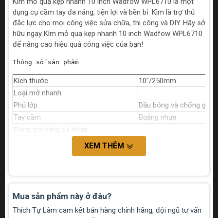
Kìm mỏ quạ kẹp nhanh 10 inch Wadfow WPL6710 là một
dụng cụ cầm tay đa năng, tiện lợi và bền bỉ. Kìm là trợ thủ
đắc lực cho mọi công việc sửa chữa, thi công và DIY. Hãy sở
hữu ngay Kìm mỏ quạ kẹp nhanh 10 inch Wadfow WPL6710
để nâng cao hiệu quả công việc của bạn!
Thông số sản phẩm
Kích thước
10"/250mm
Loại mở nhanh
Phủ lớp
Dầu bóng và chống gỉ
Tay cầm
Bqằng nhựa
Đóng gói bằng túi nhựa
XEM THÊM
Mua sản phẩm này ở đâu?
Thích Tự Làm cam kết bán hàng chính hãng, đội ngũ tư vấn