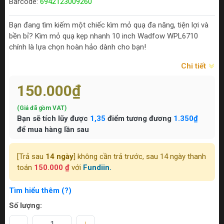
Barcode:
6942123009260
Bạn đang tìm kiếm một chiếc kìm mỏ quạ đa năng, tiện lợi và
bền bỉ? Kìm mỏ quạ kẹp nhanh 10 inch Wadfow WPL6710
chính là lựa chọn hoàn hảo dành cho bạn!
Chi tiết
150.000₫
(Giá đã gồm VAT)
Bạn sẽ tích lũy được
1,35
điểm tương đương
1.350₫
để mua hàng lần sau
[Trả sau
14 ngày
] không cần trả trước, sau 14 ngày thanh
toán
150.000 ₫
với
Fundiin.
Tìm hiểu thêm (?)
Số lượng: