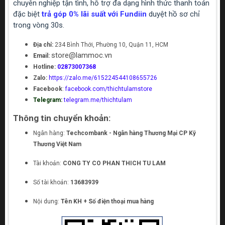
chuyên nghiệp tận tình, hỗ trợ đa dạng hình thức thanh toán
đặc biệt
trả góp 0% lãi suất với Fundiin
duyệt hồ sơ chỉ
trong vòng 30s.
Địa chỉ:
234 Bình Thới, Phường 10, Quận 11, HCM
store@lammoc.vn
Email:
Hotline:
02873007368
Zalo:
https://zalo.me/615224544108655726
Facebook
:
facebook.com/thichtulamstore
Telegram:
telegram.me/thichtulam
Thông tin chuyển khoản:
Ngân hàng:
Techcombank - Ngân hàng Thương Mại CP Kỹ
Thương Việt Nam
Tài khoản:
CONG TY CO PHAN THICH TU LAM
Số tài khoản:
13683939
Nội dung:
Tên KH + Số điện thoại mua hàng