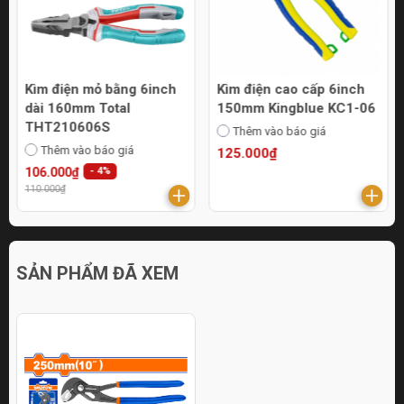
Kìm điện mỏ bằng 6inch
Kìm điện cao cấp 6inch
dài 160mm Total
150mm Kingblue KC1-06
THT210606S
Thêm vào báo giá
Thêm vào báo giá
125.000₫
106.000₫
- 4%
110.000₫
SẢN PHẨM ĐÃ XEM