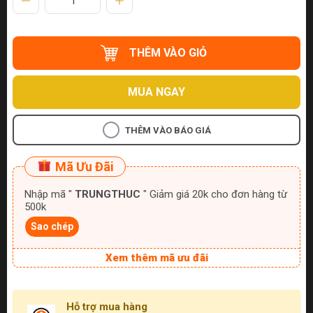
THÊM VÀO GIỎ
MUA NGAY
THÊM VÀO BÁO GIÁ
Mã Ưu Đãi
Nhập mã "
TRUNGTHUC
" Giảm giá 20k cho đơn hàng từ
500k
Sao chép
Xem thêm mã ưu đãi
Hỗ trợ mua hàng