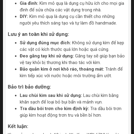
Gia đình:
Kìm mỏ quạ là dụng cụ hữu ích cho mọi gia
đình để sửa chữa các vật dụng trong nhà.
DIY:
Kìm mỏ quạ là dụng cụ cần thiết cho những
người yêu thích sáng tạo và tự làm đồ handmade.
Lưu ý an toàn khi sử dụng:
Sử dụng đúng mục đích:
Không sử dụng kìm để kẹp
các vật có kích thước quá lớn hoặc quá cứng.
Đeo găng tay khi sử dụng:
Găng tay sẽ giúp bạn bảo
vệ tay khỏi bị thương khi thao tác với kìm.
Bảo quản kìm ở nơi khô ráo, thoáng mát:
Tránh để
kìm tiếp xúc với nước hoặc môi trường ẩm ướt.
Bảo trì bảo dưỡng:
Lau chùi kìm sau khi sử dụng:
Lau chùi kìm bằng
khăn sạch để loại bỏ bụi bẩn và mảnh vụn.
Tra dầu bôi trơn cho kìm định kỳ:
Tra dầu bôi trơn
giúp kìm hoạt động trơn tru và bền bỉ hơn.
Kết luận: