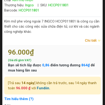
Loại:
Kìm mỏ nhọn
Thương hiệu:
Ingco
|
SKU:
HCCP011801
Barcode:
HCCP011801
Kìm mở phe vòng ngoài 7 INGCO HCCP011801 là công cụ cần
thiết cho các công việc sửa chữa điện tử, cơ khí và các ngành
công nghiệp khác.
Chi tiết
96.000₫
(Giá đã gồm VAT)
Bạn sẽ tích lũy được
0,86
điểm tương đương
864₫
để
mua hàng lần sau
[Trả sau
14 ngày
] không cần trả trước, sau 14 ngày thanh
toán
96.000 ₫
với
Fundiin.
Tìm hiểu thêm (?)