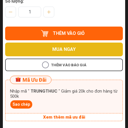
Số lượng:
THÊM VÀO GIỎ
MUA NGAY
THÊM VÀO BÁO GIÁ
Mã Ưu Đãi
Nhập mã "
TRUNGTHUC
" Giảm giá 20k cho đơn hàng từ
500k
Sao chép
Xem thêm mã ưu đãi