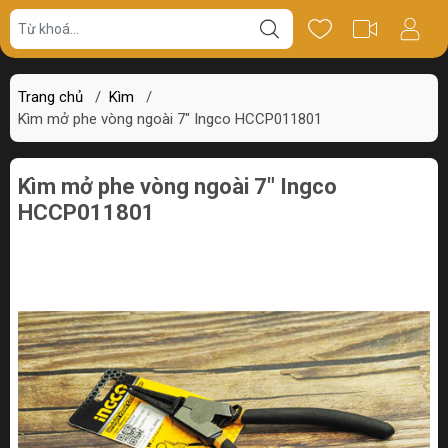
Giá bán
Miêu tả
Thông số
Review
Trang chủ
/
Kìm
/
Kìm mở phe vòng ngoài 7" Ingco HCCP011801
Kìm mở phe vòng ngoài 7" Ingco
HCCP011801