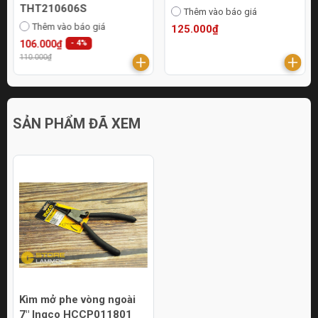
THT210606S
Thêm vào báo giá
Thêm vào báo giá
125.000₫
106.000₫
- 4%
110.000₫
SẢN PHẨM ĐÃ XEM
Kìm mở phe vòng ngoài
7" Ingco HCCP011801