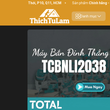
4 Bình Thới, P10, Q11, HCM
Sản phẩm
Chính hãng - Chất lượng
Danh mục