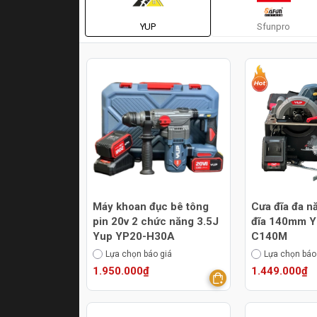
YUP
Sfunpro
Máy khoan đục bê tông
Cưa đĩa đa n
pin 20v 2 chức năng 3.5J
đĩa 140mm Y
Yup YP20-H30A
C140M
Lựa chọn báo giá
Lựa chọn báo
1.950.000₫
1.449.000₫