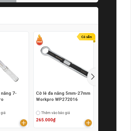
Tín Online
21/07/2024
Có sẵn
 năng 7-
Cờ lê đa năng 5mm-27mm
Cờ lê đa năn
ro
Workpro WP272016
Workpro WP2
 giá
Thêm vào báo giá
Thêm vào báo g
265.000₫
185.000₫