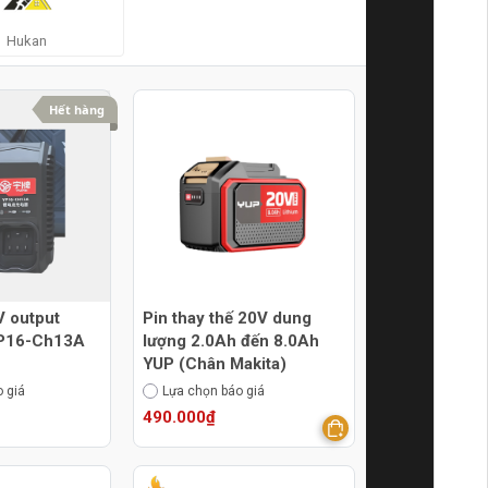
Hukan
Hết hàng
V output
Pin thay thế 20V dung
YP16-Ch13A
lượng 2.0Ah đến 8.0Ah
YUP (Chân Makita)
 giá
Lựa chọn báo giá
490.000₫