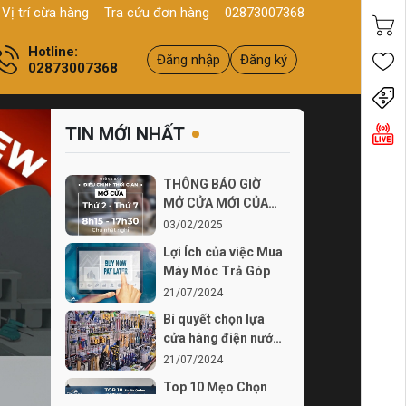
 Q11, HCM
Sản phẩm
Chính hãng - Chất lượng
Yên tâm mua h
Vị trí cừa hàng
Tra cứu đơn hàng
02873007368
Hotline:
Đăng nhập
Đăng ký
02873007368
Tiến
TIN MỚI NHẤT
THÔNG BÁO GIỜ
MỞ CỬA MỚI CỦA
THÍCH TỰ LÀM TỪ
03/02/2025
03...
Lợi Ích của việc Mua
Máy Móc Trả Góp
21/07/2024
Bí quyết chọn lựa
cửa hàng điện nước
chất lượng
21/07/2024
Top 10 Mẹo Chọn
Mua Máy Móc Uy