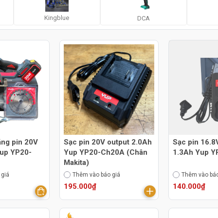
Kingblue
DCA
ăng pin 20V
Sạc pin 20V output 2.0Ah
Sạc pin 16.8
up YP20-
Yup YP20-Ch20A (Chân
1.3Ah Yup 
Makita)
 giá
Thêm vào báo giá
Thêm vào báo
195.000₫
140.000₫