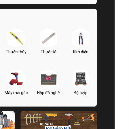
Thước thủy
Thước lá
Kìm điện
Máy mài góc
Hộp đồ nghề
Bộ tuýp