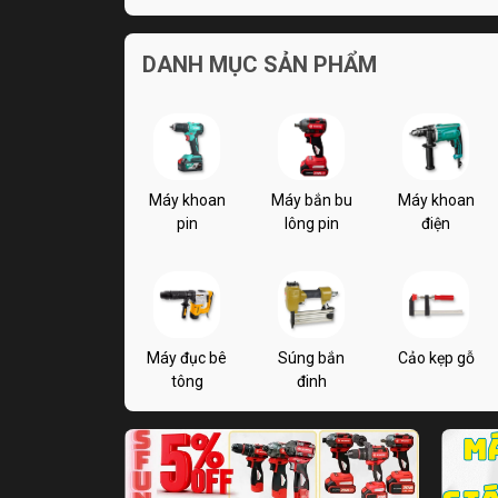
DANH MỤC SẢN PHẨM
Máy khoan
Máy bắn bu
Máy khoan
pin
lông pin
điện
Máy đục bê
Súng bắn
Cảo kẹp gỗ
tông
đinh