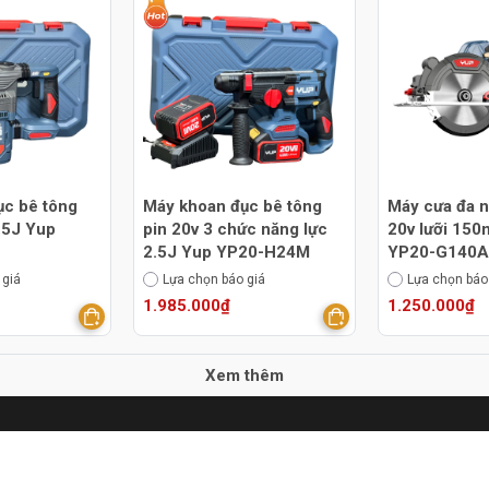
ục bê tông
Máy khoan đục bê tông
Máy cưa đa n
3.5J Yup
pin 20v 3 chức năng lực
20v lưỡi 15
2.5J Yup YP20-H24M
YP20-G140A
 giá
Lựa chọn báo giá
Lựa chọn báo
1.985.000₫
1.250.000₫
Xem thêm