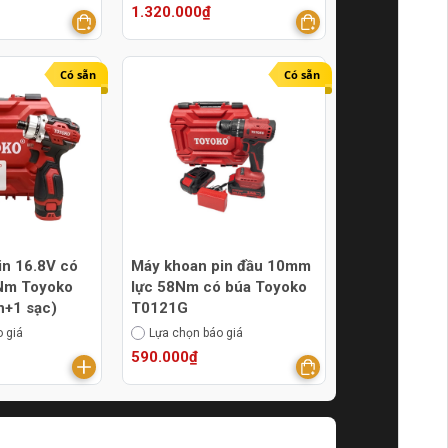
1.320.000₫
Có sẵn
Có sẵn
pin 16.8V có
Máy khoan pin đầu 10mm
0Nm Toyoko
lực 58Nm có búa Toyoko
n+1 sạc)
T0121G
 giá
Lựa chọn báo giá
590.000₫