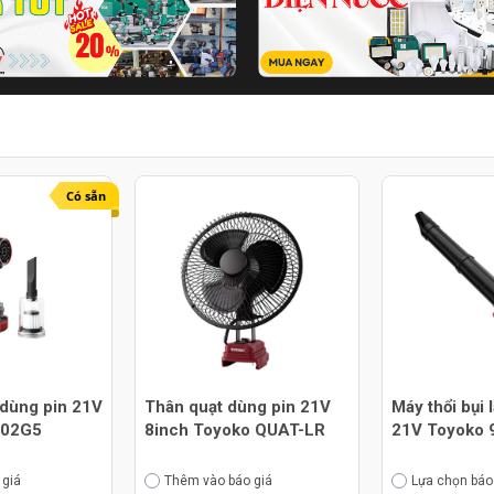
Có sẵn
 dùng pin 21V
Thân quạt dùng pin 21V
Máy thổi bụi 
302G5
8inch Toyoko QUAT-LR
21V Toyoko 
 giá
Thêm vào báo giá
Lựa chọn báo