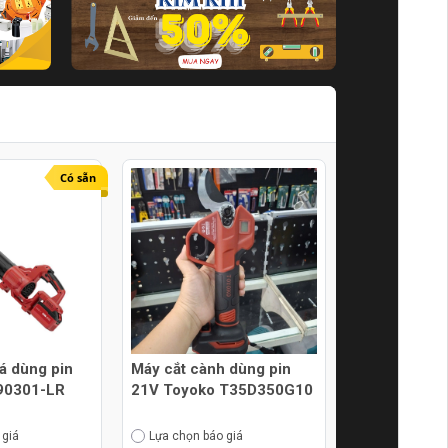
Có sẵn
lá dùng pin
Máy cắt cành dùng pin
90301-LR
21V Toyoko T35D350G10
 giá
Lựa chọn báo giá