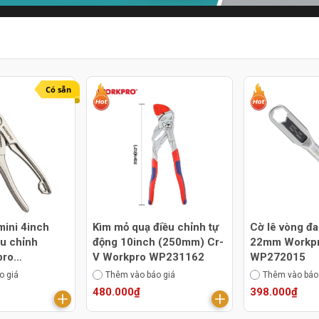
Có sẵn
mini 4inch
Kìm mỏ quạ điều chỉnh tự
Cờ lê vòng đa
u chỉnh
động 10inch (250mm) Cr-
22mm Workp
pro
V Workpro WP231162
WP272015
o giá
Thêm vào báo giá
Thêm vào báo
480.000₫
398.000₫