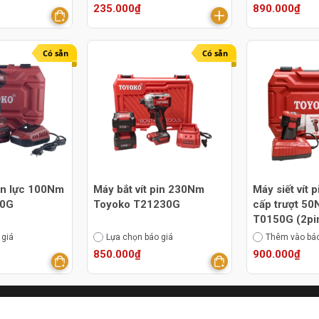
235.000₫
890.000₫
Có sẵn
Có sẵn
in lực 100Nm
Máy bắt vít pin 230Nm
Máy siết vít 
00G
Toyoko T21230G
cấp trượt 5
T0150G (2pi
 giá
Lựa chọn báo giá
Thêm vào báo
850.000₫
900.000₫