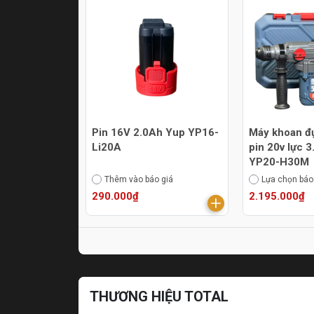
Pin 16V 2.0Ah Yup YP16-
Máy khoan đ
Li20A
pin 20v lực 
YP20-H30M
Thêm vào báo giá
Lựa chọn báo
290.000₫
2.195.000₫
THƯƠNG HIỆU TOTAL