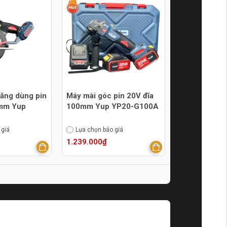
ăng dùng pin
Máy mài góc pin 20V đĩa
0mm Yup
100mm Yup YP20-G100A
 giá
Lựa chọn báo giá
1.239.000₫