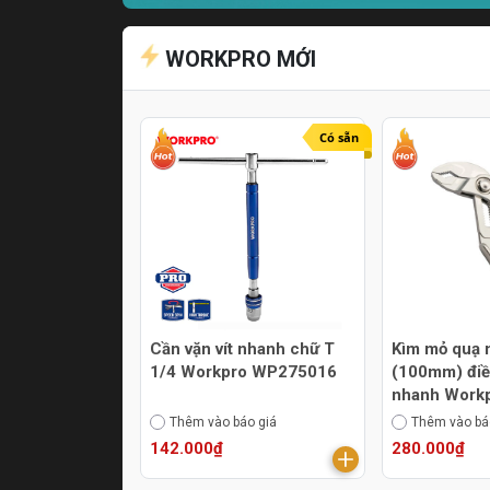
WORKPRO MỚI
Có sẵn
Cần vặn vít nhanh chữ T
Kìm mỏ quạ 
1/4 Workpro WP275016
(100mm) điề
nhanh Work
WP231170
Thêm vào báo giá
Thêm vào bá
142.000₫
280.000₫