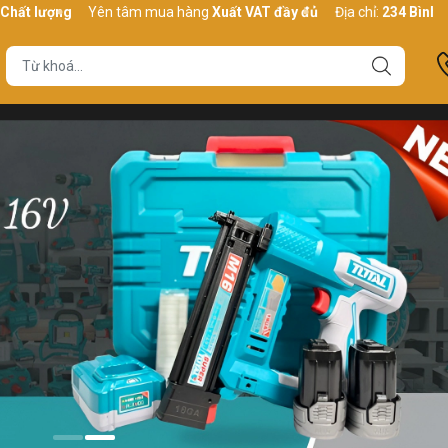
Yên tâm mua hàng
Xuất VAT đầy đủ
Địa chỉ:
234 Bình Thới, P10,