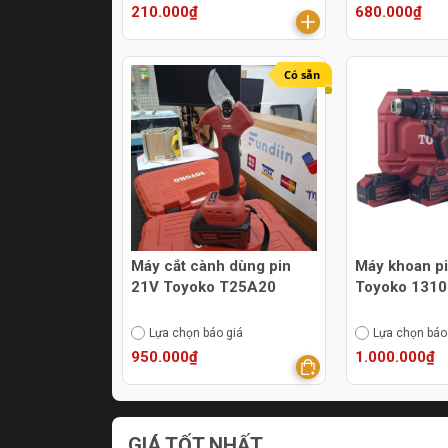
210.000₫
680.000₫
Có sẵn
Máy cắt cành dùng pin
Máy khoan p
21V Toyoko T25A20
Toyoko 131
Lựa chọn báo giá
Lựa chọn báo
950.000₫
1.000.000₫
GIÁ TỐT NHẤT