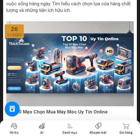
cuộc sống hàng ngày. Tìm hiểu cách chọn lựa cửa hàng chất
lượng và những tiện ích hữu ích.
26
11/2024
Top 10 Mẹo Chọn Mua Máy Móc Uy Tín Online
Tiến hành thanh toán
Bước vào thế giới số hóa ngày nay, việc mua sắm máy móc
Hỗ trợ
AI
Danh mục
Khuyến mãi
Giỏ hàng
từ các cửa hàng bán máy móc online uy tín không chỉ đem lại