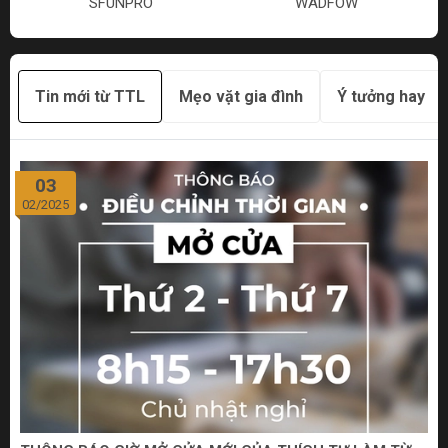
SFUNPRO
WADFOW
Tin mới từ TTL
Mẹo vặt gia đình
Ý tưởng hay
03
02/2025