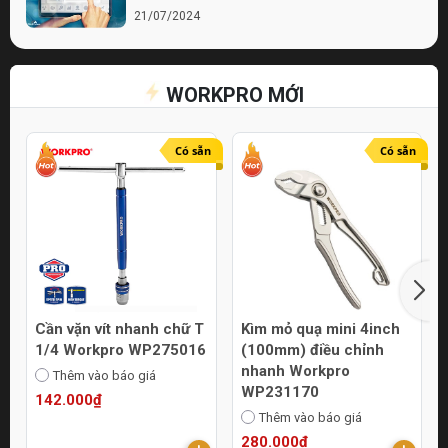
21/07/2024
Bí quyết chọn lựa cửa hàng điện nước chất
lượng
WORKPRO MỚI
21/07/2024
Top 10 Mẹo Chọn Mua Máy Móc Uy Tín
Online
Có sẵn
Có sẵn
21/07/2024
Cần vặn vít nhanh chữ T
Kìm mỏ quạ mini 4inch
1/4 Workpro WP275016
(100mm) điều chỉnh
nhanh Workpro
Thêm vào báo giá
WP231170
142.000₫
Thêm vào báo giá
280.000₫