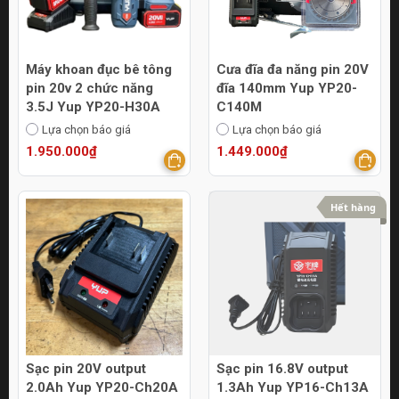
Máy khoan đục bê tông
Cưa đĩa đa năng pin 20V
pin 20v 2 chức năng
đĩa 140mm Yup YP20-
3.5J Yup YP20-H30A
C140M
Lựa chọn báo giá
Lựa chọn báo giá
1.950.000₫
1.449.000₫
Hết hàng
Sạc pin 20V output
Sạc pin 16.8V output
2.0Ah Yup YP20-Ch20A
1.3Ah Yup YP16-Ch13A