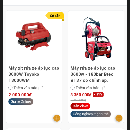
Có sẵn
Máy xịt rửa xe áp lực cao
Máy rửa xe áp lực cao
3000W Toyoko
3600w - 180bar Btec
T3000WM
BT37 có chỉnh áp.
Thêm vào báo giá
Thêm vào báo giá
2.000.000₫
3.350.000₫
- 11%
3.750.000₫
Giá rẻ Online
Bán chạy
Công nghiệp mạnh mẽ