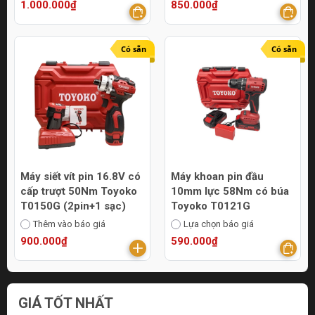
1.000.000₫
850.000₫
Có sẵn
Có sẵn
Máy siết vít pin 16.8V có
Máy khoan pin đầu
cấp trượt 50Nm Toyoko
10mm lực 58Nm có búa
T0150G (2pin+1 sạc)
Toyoko T0121G
Thêm vào báo giá
Lựa chọn báo giá
900.000₫
590.000₫
GIÁ TỐT NHẤT