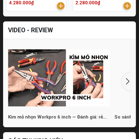
4.280.000₫
2.280.000₫
VIDEO - REVIEW
Kìm mỏ nhọn Workpro 6 inch — Đánh giá: rẻ
So sánh 3 
nhưng dùng được
phù hợp ch