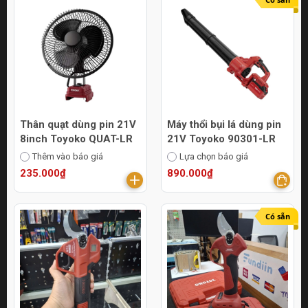
Thân quạt dùng pin 21V
Máy thổi bụi lá dùng pin
8inch Toyoko QUAT-LR
21V Toyoko 90301-LR
Thêm vào báo giá
Lựa chọn báo giá
235.000₫
890.000₫
Có sẵn