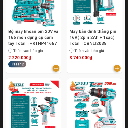
Bộ máy khoan pin 20V và
Máy bắn đinh thẳng pin
166 món dụng cụ cầm
16V( 2pin 2Ah + 1sạc)
tay Total THKTHP41667
Total TCBNLI2038
Thêm vào báo giá
Thêm vào báo giá
2.220.000₫
3.740.000₫
Freeship