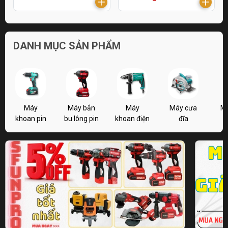
DANH MỤC SẢN PHẨM
Máy
Máy bắn
Máy
Máy cưa
M
khoan pin
bu lông pin
khoan điện
đĩa