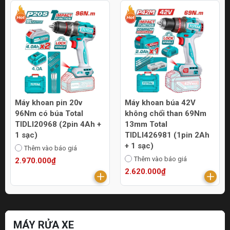
Máy khoan pin 20v
Máy khoan búa 42V
96Nm có búa Total
không chổi than 69Nm
TIDLI20968 (2pin 4Ah +
13mm Total
1 sạc)
TIDLI426981 (1pin 2Ah
+ 1 sạc)
Thêm vào báo giá
Thêm vào báo giá
2.970.000₫
2.620.000₫
MÁY RỬA XE