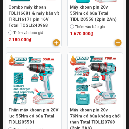
Combo máy khoan
Máy khoan pin 20v
TDLI16681 & máy bắn vít
55Nm có búa Total
TIRLI16171 pin 16V
TIDLI20558 (2pin 2Ah)
Total TOSLI240968
Thêm vào báo giá
Thêm vào báo giá
1.670.000₫
2.180.000₫
Thân máy khoan pin 20V
Máy khoan pin 20v
lực 55Nm có búa Total
76Nm có búa không chổi
TIDLI205581
than Total TIDLI20768
(2pin 2Ah)