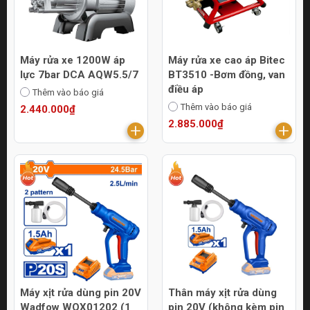
Máy rửa xe 1200W áp
Máy rửa xe cao áp Bitec
lực 7bar DCA AQW5.5/7
BT3510 -Bơm đồng, van
điều áp
Thêm vào báo giá
Thêm vào báo giá
2.440.000₫
2.885.000₫
Máy xịt rửa dùng pin 20V
Thân máy xịt rửa dùng
Wadfow WQX01202 (1
pin 20V (không kèm pin