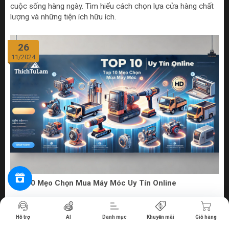
cuộc sống hàng ngày. Tìm hiểu cách chọn lựa cửa hàng chất
lượng và những tiện ích hữu ích.
26
11/2024
Top 10 Mẹo Chọn Mua Máy Móc Uy Tín Online
Tiến hành thanh toán
Bước vào thế giới số hóa ngày nay, việc mua sắm máy móc
Hỗ trợ
AI
Danh mục
Khuyến mãi
Giỏ hàng
từ các cửa hàng bán máy móc online uy tín không chỉ đem lại