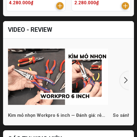
4.280.000₫
2.280.000₫
VIDEO - REVIEW
Kìm mỏ nhọn Workpro 6 inch — Đánh giá: rẻ
So sánh 3 
nhưng dùng được
phù hợp ch