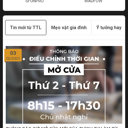
SFUNPRO
WADFOW
Tin mới từ TTL
Mẹo vặt gia đình
Ý tưởng hay
03
02/2025