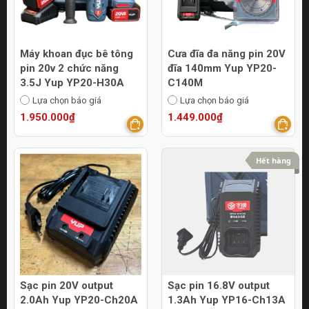
Máy khoan đục bê tông
Cưa đĩa đa năng pin 20V
pin 20v 2 chức năng
đĩa 140mm Yup YP20-
3.5J Yup YP20-H30A
C140M
Lựa chọn báo giá
Lựa chọn báo giá
1.950.000₫
1.449.000₫
Hết hàng
Sạc pin 20V output
Sạc pin 16.8V output
2.0Ah Yup YP20-Ch20A
1.3Ah Yup YP16-Ch13A