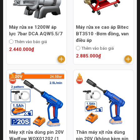
Máy rửa xe 1200W áp
Máy rửa xe cao áp Bitec
lực 7bar DCA AQW5.5/7
BT3510 -Bơm đồng, van
điều áp
Thêm vào báo giá
Thêm vào báo giá
2.440.000₫
2.885.000₫
Máy xịt rửa dùng pin 20V
Thân máy xịt rửa dùng
Wadfow WQX01202 (1
pin 20V (không kèm pin