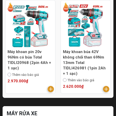
Máy khoan pin 20v
Máy khoan búa 42V
96Nm có búa Total
không chổi than 69Nm
TIDLI20968 (2pin 4Ah +
13mm Total
1 sạc)
TIDLI426981 (1pin 2Ah
+ 1 sạc)
Thêm vào báo giá
Thêm vào báo giá
2.970.000₫
2.620.000₫
MÁY RỬA XE