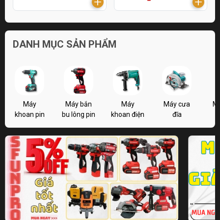
DANH MỤC SẢN PHẨM
Máy
Máy bắn
Máy
Máy cưa
M
khoan pin
bu lông pin
khoan điện
đĩa