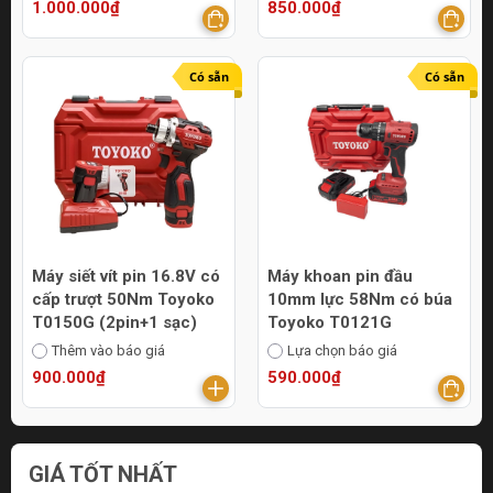
1.000.000₫
850.000₫
Có sẵn
Có sẵn
Máy siết vít pin 16.8V có
Máy khoan pin đầu
cấp trượt 50Nm Toyoko
10mm lực 58Nm có búa
T0150G (2pin+1 sạc)
Toyoko T0121G
Thêm vào báo giá
Lựa chọn báo giá
900.000₫
590.000₫
GIÁ TỐT NHẤT