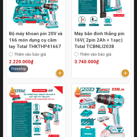
Bộ máy khoan pin 20V và
Máy bắn đinh thẳng pin
166 món dụng cụ cầm
16V( 2pin 2Ah + 1sạc)
tay Total THKTHP41667
Total TCBNLI2038
Thêm vào báo giá
Thêm vào báo giá
2.220.000₫
3.740.000₫
Freeship