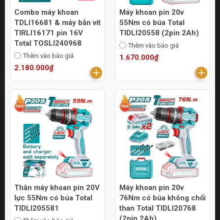
Combo máy khoan
Máy khoan pin 20v
TDLI16681 & máy bắn vít
55Nm có búa Total
TIRLI16171 pin 16V
TIDLI20558 (2pin 2Ah)
Total TOSLI240968
Thêm vào báo giá
Thêm vào báo giá
1.670.000₫
2.180.000₫
Thân máy khoan pin 20V
Máy khoan pin 20v
lực 55Nm có búa Total
76Nm có búa không chổi
TIDLI205581
than Total TIDLI20768
(2pin 2Ah)