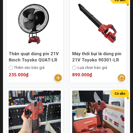
Thân quạt dùng pin 21V
Máy thổi bụi lá dùng pin
8inch Toyoko QUAT-LR
21V Toyoko 90301-LR
Thêm vào báo giá
Lựa chọn báo giá
235.000₫
890.000₫
Có sẵn