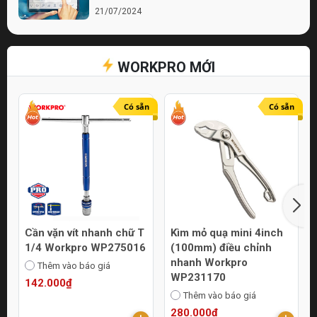
21/07/2024
Bí quyết chọn lựa cửa hàng điện nước chất
lượng
WORKPRO MỚI
21/07/2024
Top 10 Mẹo Chọn Mua Máy Móc Uy Tín
Online
Có sẵn
Có sẵn
21/07/2024
Cần vặn vít nhanh chữ T
Kìm mỏ quạ mini 4inch
1/4 Workpro WP275016
(100mm) điều chỉnh
nhanh Workpro
Thêm vào báo giá
WP231170
142.000₫
Thêm vào báo giá
280.000₫