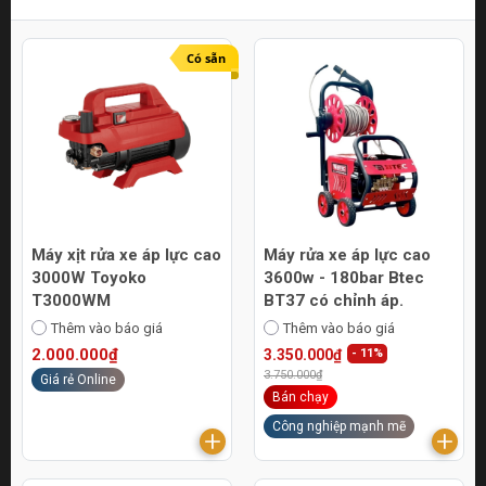
Có sẵn
Máy xịt rửa xe áp lực cao
Máy rửa xe áp lực cao
3000W Toyoko
3600w - 180bar Btec
T3000WM
BT37 có chỉnh áp.
Thêm vào báo giá
Thêm vào báo giá
2.000.000₫
3.350.000₫
- 11%
3.750.000₫
Giá rẻ Online
Bán chạy
Công nghiệp mạnh mẽ